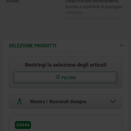
Acciaio.
Corpo trattato termicamente,
brunito e superficie di appoggio
rettificata.
Dischi di fissaggio cementati e
ottonati.
SELEZIONE PRODOTTI
Restringi la selezione degli articoli
FILTRO
Mostra / Nascondi disegno
04444