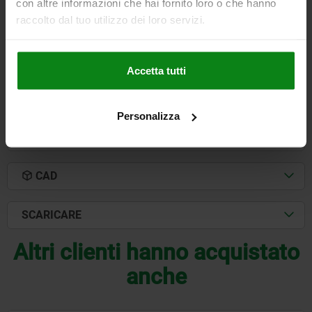
con altre informazioni che hai fornito loro o che hanno
ACCESSORI NLM=04521-10-1624
raccolto dal tuo utilizzo dei loro servizi.
Numero d’ordine:
04444-16
309,70 €
DETTAGLI
Accetta tutti
+ IVA
più le spese di spedizione
Personalizza
DETTAGLI
CAD
SCARICARE
Altri clienti hanno acquistato
anche