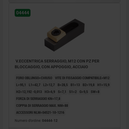
04444
V.ECCENTRICA SERRAGGIO, M12 CON PZ PER
BLOCCAGGIO, CON APPOGGIO, ACCIAIO
FORO OBLUNGO=CHIUSO
VITE DI FISSAGGIO COMPATIBILE=M12
L=95,1
L1=42,7
L2=12,7
B=28,5
B1=13
B2=19,8
H1=15,9
H2=12,192 -0,013
H3=6,9
S=7,1
S1=2
G=9,5
SW=8
FORZA DI SERRAGGIO KN=17,8
COPPIA DI SERRAGGIO MAX. NM=88
ACCESSORI NLM=04521-10-1216
Numero d’ordine:
04444-12