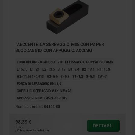
V.ECCENTRICA SERRAGGIO, M08 CON PZ PER
BLOCCAGGIO, CON APPOGGIO, ACCIAIO
FORO OBLUNGO=CHIUSO
VITE DI FISSAGGIO COMPATIBILE=M8
L=63,5
L1=21
L2=13,5
B=19
B1=8,4
B2=13,4
H1=15,9
H2=11,684 -0,013
H3=6,6
S=6,3
S1=1,2
G=5,3
SW=7
FORZA DI SERRAGGIO KN=8,9
COPPIA DI SERRAGGIO MAX. NM=28
ACCESSORI NLM=04521-10-1013
Numero d’ordine:
04444-08
98,39 €
DETTAGLI
+ IVA
più le spese di spedizione