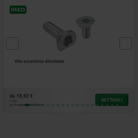
04434
Viti eccentriche con anelli 
da
23,29 €
DETTAGLI
+ IVA
più le spese di spedizione