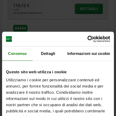
110,12 €
DETTAGLI
+ IVA
più le spese di spedizione
04444
Consenso
Dettagli
Informazioni sui cookie
Questo sito web utilizza i cookie
V.ECCENTRICA SERRAGGIO, M16 CON PZ PER
BLOCCAGGIO, CON APPOGGIO, ACCIAIO
Utilizziamo i cookie per personalizzare contenuti ed
annunci, per fornire funzionalità dei social media e per
FORO OBLUNGO=APERTO
VITE DI FISSAGGIO COMPATIBILE=M16
analizzare il nostro traffico. Condividiamo inoltre
L=107
L1=46,3
B=38
B1=17
B2=24,8
H1=41
informazioni sul modo in cui utilizzi il nostro sito con i
H2=35,001 -0,013
H3=21
S=8,3
S1=2,5
G=12,7
SW=12
nostri partner che si occupano di analisi dei dati web,
FORZA DI SERRAGGIO KN=26,7
pubblicità e social media, i quali potrebbero combinarle
COPPIA DI SERRAGGIO MAX. NM=135