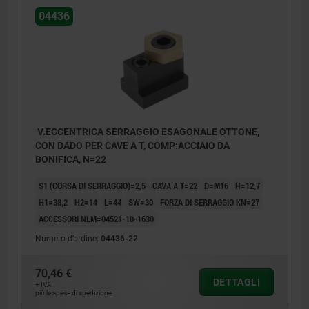
04436
V.ECCENTRICA SERRAGGIO ESAGONALE OTTONE,
CON DADO PER CAVE A T, COMP:ACCIAIO DA
BONIFICA, N=22
S1 (CORSA DI SERRAGGIO)=2,5
CAVA A T=22
D=M16
H=12,7
H1=38,2
H2=14
L=44
SW=30
FORZA DI SERRAGGIO KN=27
ACCESSORI NLM=04521-10-1630
Numero d’ordine:
04436-22
70,46 €
DETTAGLI
+ IVA
più le spese di spedizione