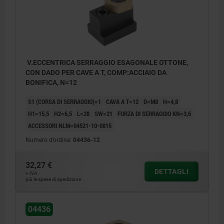
V.ECCENTRICA SERRAGGIO ESAGONALE OTTONE,
CON DADO PER CAVE A T, COMP:ACCIAIO DA
BONIFICA, N=12
S1 (CORSA DI SERRAGGIO)=1
CAVA A T=12
D=M8
H=4,8
H1=15,5
H2=6,5
L=28
SW=21
FORZA DI SERRAGGIO KN=3,6
ACCESSORI NLM=04521-10-0815
Numero d’ordine:
04436-12
32,27 €
DETTAGLI
+ IVA
più le spese di spedizione
04436