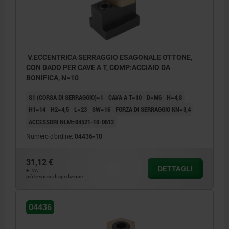
V.ECCENTRICA SERRAGGIO ESAGONALE OTTONE,
CON DADO PER CAVE A T, COMP:ACCIAIO DA
BONIFICA, N=10
S1 (CORSA DI SERRAGGIO)=1
CAVA A T=10
D=M6
H=4,8
H1=14
H2=4,5
L=23
SW=16
FORZA DI SERRAGGIO KN=3,4
ACCESSORI NLM=04521-10-0612
Numero d’ordine:
04436-10
31,12 €
DETTAGLI
+ IVA
più le spese di spedizione
04436