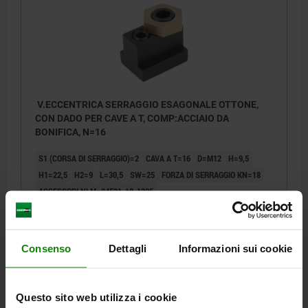
V.ECCENTRICA SERRAGGIO ESAGONALE OTTONE,
CON DADO PER CAVE A T, COMP:ACCIAIO DA
BONIFICA, N=16
S1 (CORSA DI SERRAGGIO)=2
CAVA A T=16
D=M12
H=9,5
H1=22,5
H2=9
L=30,5
SW=25
FORZA DI SERRAGGIO KN=18
ACCESSORI NLM=04521-10-1225
Numero d’ordine:
04436-16
33,65 €
Consenso
Dettagli
Informazioni sui cookie
DETTAGLI
+ IVA
più le spese di spedizione
Questo sito web utilizza i cookie
04436