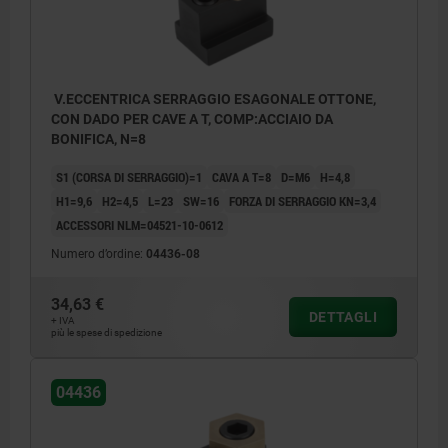
V.ECCENTRICA SERRAGGIO ESAGONALE OTTONE,
CON DADO PER CAVE A T, COMP:ACCIAIO DA
BONIFICA, N=8
S1 (CORSA DI SERRAGGIO)=1
CAVA A T=8
D=M6
H=4,8
H1=9,6
H2=4,5
L=23
SW=16
FORZA DI SERRAGGIO KN=3,4
ACCESSORI NLM=04521-10-0612
Numero d’ordine:
04436-08
34,63 €
DETTAGLI
+ IVA
più le spese di spedizione
04436