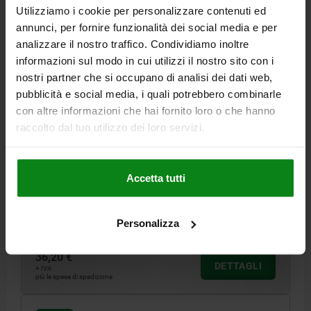
Utilizziamo i cookie per personalizzare contenuti ed
annunci, per fornire funzionalità dei social media e per
analizzare il nostro traffico. Condividiamo inoltre
informazioni sul modo in cui utilizzi il nostro sito con i
nostri partner che si occupano di analisi dei dati web,
pubblicità e social media, i quali potrebbero combinarle
con altre informazioni che hai fornito loro o che hanno
V.ECCENTRICA SERRAGGIO ESAGONALE OTTONE,
raccolto dal tuo utilizzo dei loro servizi.
CON DADO PER CAVE A T, COMP:ACCIAIO DA
BONIFICA, N=18
S1 (CORSA DI SERRAGGIO)=2
CAVA A T=18
D=M12
H=9,5
Accetta tutti
H1=28,5
H2=10
L=34,5
SW=25
FORZA DI SERRAGGIO KN=18
ACCESSORI NLM=04521-10-1225
Personalizza
Numero d’ordine:
04436-18
36,20 €
DETTAGLI
+ IVA
più le spese di spedizione