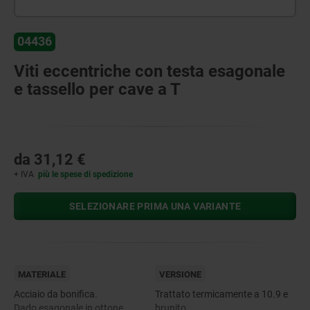
04436
Viti eccentriche con testa esagonale
e tassello per cave a T
da
31,12 €
+ IVA
più le spese di spedizione
SELEZIONARE PRIMA UNA VARIANTE
MATERIALE
VERSIONE
Acciaio da bonifica.
Trattato termicamente a 10.9 e
Dado esagonale in ottone.
brunito.