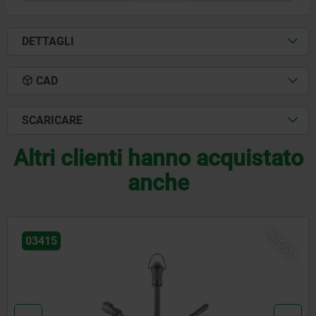
DETTAGLI
CAD
SCARICARE
Altri clienti hanno acquistato
anche
UOVO
03418