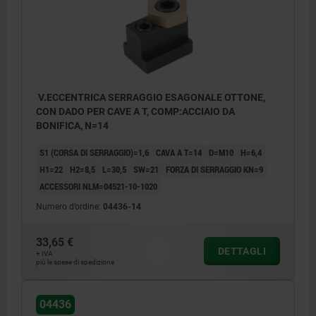
V.ECCENTRICA SERRAGGIO ESAGONALE OTTONE,
CON DADO PER CAVE A T, COMP:ACCIAIO DA
BONIFICA, N=14
S1 (CORSA DI SERRAGGIO)=1,6
CAVA A T=14
D=M10
H=6,4
H1=22
H2=8,5
L=30,5
SW=21
FORZA DI SERRAGGIO KN=9
ACCESSORI NLM=04521-10-1020
Numero d’ordine:
04436-14
33,65 €
DETTAGLI
+ IVA
più le spese di spedizione
04436