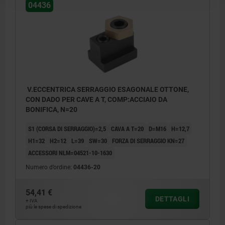
04436
V.ECCENTRICA SERRAGGIO ESAGONALE OTTONE,
CON DADO PER CAVE A T, COMP:ACCIAIO DA
BONIFICA, N=20
S1 (CORSA DI SERRAGGIO)=2,5
CAVA A T=20
D=M16
H=12,7
H1=32
H2=12
L=39
SW=30
FORZA DI SERRAGGIO KN=27
ACCESSORI NLM=04521-10-1630
Numero d’ordine:
04436-20
54,41 €
DETTAGLI
+ IVA
più le spese di spedizione