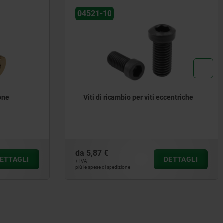
04521-10
one
Viti di ricambio per viti eccentriche
da
5,87 €
ETTAGLI
DETTAGLI
+ IVA
più le spese di spedizione