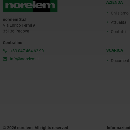
AZIENDA
Chi siamo
norelem S.r.l.
Attualità
Via Enrico Fermi 9
35136 Padova
Contatti
Centralino
SCARICA
+39 047 464 62 90
info@norelem.it
Document
© 2026 norelem. All rights reserved
Informazioni