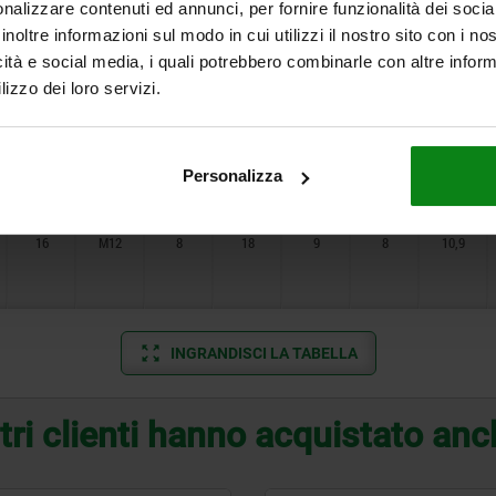
nalizzare contenuti ed annunci, per fornire funzionalità dei socia
inoltre informazioni sul modo in cui utilizzi il nostro sito con i n
icità e social media, i quali potrebbero combinarle con altre inform
12
M8
6
12
7
6
8,2
lizzo dei loro servizi.
14
M10
7
15
8
7
9,5
Personalizza
16
M12
8
18
9
8
10,9
INGRANDISCI LA TABELLA
tri clienti hanno acquistato an