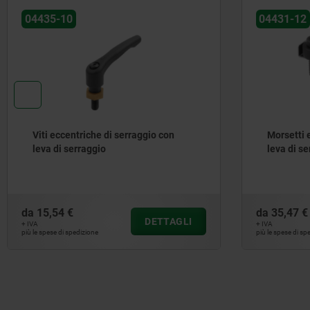
04435-10
04431-12
Viti eccentriche di serraggio con
Morsetti e
leva di serraggio
leva di se
da
15,54 €
da
35,47 €
DETTAGLI
+ IVA
+ IVA
più le spese di spedizione
più le spese di sp