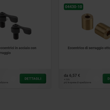
04430-10
ccentrici in acciaio con
Eccentrico di serraggio ott
rraggio
da
6,57 €
DETTAGLI
D
+ IVA
edizione
più le spese di spedizione