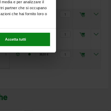
l media e per analizzare il
ostri partner che si occupano
azioni che hai fornito loro o
1
15,5
2,2
5
4,7
18
28,47 €
1
18
2,5
6
7,9
35
29,53 €
Accetta tutti
1
20
2,9
8
14
60
30,51 €
che