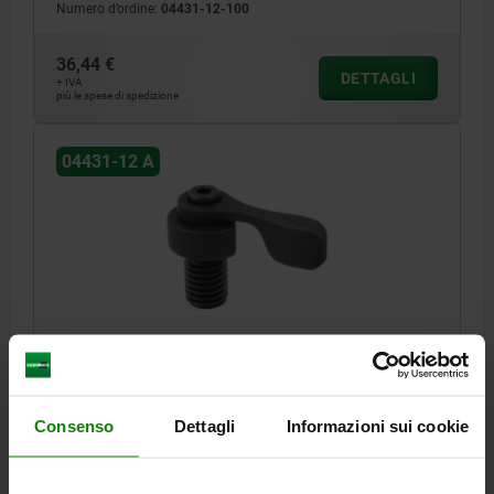
Numero d’ordine:
04431-12-100
36,44 €
DETTAGLI
+ IVA
più le spese di spedizione
04431-12 A
MORSETTO ECCENTRICO CON LEVA DI SERRAGGIO,
FORMA:A OHNE SPANNBLECH, M12, F=0,7, ACCIAIO
DA BONIFICA BRUNITO
Consenso
Dettagli
Informazioni sui cookie
Numero d’ordine:
04431-12-120
37,42 €