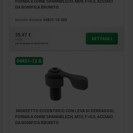
FORMA:A OHNE SPANNBLECH, M08, F=0,3, ACCIAIO
DA BONIFICA BRUNITO
Numero d’ordine:
04431-12-080
35,47 €
DETTAGLI
+ IVA
più le spese di spedizione
04431-12 A
(1) vite di serraggio
(2) rondella elastica
(3) leva di serraggio
(4) chiave esagonale
MORSETTO ECCENTRICO CON LEVA DI SERRAGGIO,
FORMA:A OHNE SPANNBLECH, M10, F=0,5, ACCIAIO
(5) eccentrico di serraggio
DA BONIFICA BRUNITO
(6) piastra di serraggio