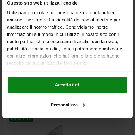
Questo sito web utilizza i cookie
DETTAGLI
+ IVA
più le spese di spedizione
Utilizziamo i cookie per personalizzare contenuti ed
annunci, per fornire funzionalità dei social media e per
analizzare il nostro traffico. Condividiamo inoltre
DETTAGLI
informazioni sul modo in cui utilizzi il nostro sito con i
nostri partner che si occupano di analisi dei dati web,
pubblicità e social media, i quali potrebbero combinarle
CAD
con altre informazioni che hai fornito loro o che hanno
raccolto dal tuo utilizzo dei loro servizi.
SCARICARE
Altri clienti hanno acquistato
Accetta tutti
anche
Personalizza
04431-15