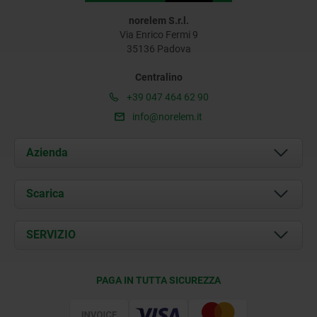
norelem S.r.l.
Via Enrico Fermi 9
35136 Padova
Centralino
+39 047 464 62 90
info@norelem.it
Azienda
Chi siamo
Scarica
Attualità
Documents
SERVIZIO
Contatti
Condizioni di fornitura
PAGA IN TUTTA SICUREZZA
Certificazione