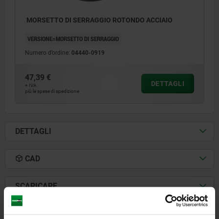
MORSETTO DI SERRAGGIO ROTONDO ACCIAIO
VERSIONE=MORSETTO DI SERRAGGIO
Numero d’ordine:
04440-0919
47,39 €
DETTAGLI
+ IVA
più le spese di spedizione
DETTAGLI
CAD
1) Pezzo da lavorare
2) Griffa
SCARICARE
Altri clienti hanno acquistato