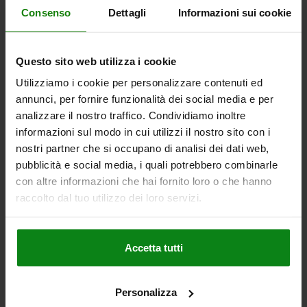
anche
Consenso
Dettagli
Informazioni sui cookie
Questo sito web utilizza i cookie
NUOVO
07166
Utilizziamo i cookie per personalizzare contenuti ed
annunci, per fornire funzionalità dei social media e per
analizzare il nostro traffico. Condividiamo inoltre
informazioni sul modo in cui utilizzi il nostro sito con i
nostri partner che si occupano di analisi dei dati web,
pubblicità e social media, i quali potrebbero combinarle
con altre informazioni che hai fornito loro o che hanno
Perni filettati con esagono incassato e punta DIN EN
raccolto dal tuo utilizzo dei loro servizi.
ISO 4027
Accetta tutti
da
0,13 €
DETTAGLI
+ IVA
più le spese di spedizione
Personalizza