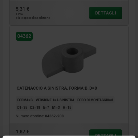
5,31 €
DETTAGLI
+ IVA
più le spese di spedizione
04362
CATENACCIO A SINISTRA, FORMA:B, D=8
FORMA=B
VERSIONE 1=A SINISTRA
FORO DI MONTAGGIO=8
D1=35
D2=18
E=7
E1=3
H=15
Numero d’ordine:
04362-208
1,87 €
DETTAGLI
+ IVA