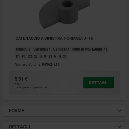
CATENACCIO A SINISTRA, FORMA:B, D=16
FORMA=B
VERSIONE 1=A SINISTRA
FORO DI MONTAGGIO=16
D1=80
D2=27
E=9
E1=6
H=24
Numero d’ordine:
04362-216
5,31 €
DETTAGLI
+ IVA
più le spese di spedizione
FORME
DETTAGLI