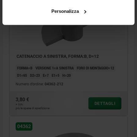
04362
Personalizza
CATENACCIO A SINISTRA, FORMA:B, D=12
FORMA=B
VERSIONE 1=A SINISTRA
FORO DI MONTAGGIO=12
D1=65
D2=23
E=7
E1=5
H=20
Numero d’ordine:
04362-212
3,80 €
DETTAGLI
+ IVA
più le spese di spedizione
04362