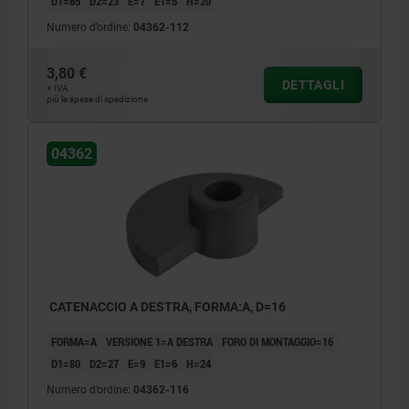
D1=65
D2=23
E=7
E1=5
H=20
Numero d’ordine:
04362-112
3,80 €
DETTAGLI
+ IVA
più le spese di spedizione
04362
CATENACCIO A DESTRA, FORMA:A, D=16
FORMA=A
VERSIONE 1=A DESTRA
FORO DI MONTAGGIO=16
D1=80
D2=27
E=9
E1=6
H=24
Numero d’ordine:
04362-116