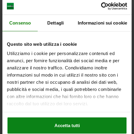
più le spese di spedizione
04362
Consenso
Dettagli
Informazioni sui cookie
Questo sito web utilizza i cookie
Utilizziamo i cookie per personalizzare contenuti ed
annunci, per fornire funzionalità dei social media e per
analizzare il nostro traffico. Condividiamo inoltre
CATENACCIO A SINISTRA, FORMA:B, D=10
informazioni sul modo in cui utilizzi il nostro sito con i
FORMA=B
VERSIONE 1=A SINISTRA
FORO DI MONTAGGIO=10
nostri partner che si occupano di analisi dei dati web,
D1=35
D2=18
E=7
E1=3
H=15
pubblicità e social media, i quali potrebbero combinarle
con altre informazioni che hai fornito loro o che hanno
Numero d’ordine:
04362-210
raccolto dal tuo utilizzo dei loro servizi.
1,87 €
DETTAGLI
+ IVA
più le spese di spedizione
Accetta tutti