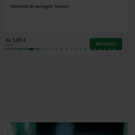
Supporti di staffaggio in acciaio
da
87,78 €
DETTAGLI
+ IVA
più le spese di spedizione