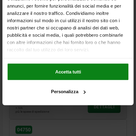
annunci, per fornire funzionalità dei social media e per
analizzare il nostro traffico. Condividiamo inoltre
informazioni sul modo in cui utilizzi il nostro sito con i
nostri partner che si occupano di analisi dei dati web,
pubblicità e social media, i quali potrebbero combinarle
DADO TENDITORE D=M20 ACCIAIO DA BONIFICA,
con altre informazioni che hai fornito loro o che hanno
COMP:ALLUMINIO
raccolto dal tuo utilizzo dei loro servizi.
FILETTATURA=M20
FORZA DI SERRAGGIO MAX. KN=100
D1=42
D2=71
D3=73
H=70
H1=10
T MIN.=25
T MAX.=35
B=22
SW1=15
CARICO STATICO MASSIMO KN=200
Accetta tutti
COPPIA DI SERRAGGIO MAX. NM=40
Numero d’ordine:
04750-10020
Personalizza
681,59 €
DETTAGLI
+ IVA
più le spese di spedizione
04750