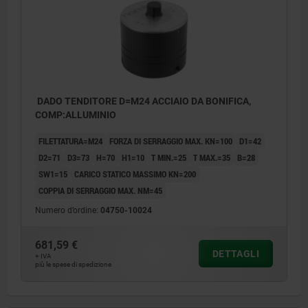
DADO TENDITORE D=M24 ACCIAIO DA BONIFICA,
COMP:ALLUMINIO
FILETTATURA=M24
FORZA DI SERRAGGIO MAX. KN=100
D1=42
D2=71
D3=73
H=70
H1=10
T MIN.=25
T MAX.=35
B=28
SW1=15
CARICO STATICO MASSIMO KN=200
COPPIA DI SERRAGGIO MAX. NM=45
Numero d’ordine:
04750-10024
681,59 €
DETTAGLI
+ IVA
più le spese di spedizione