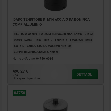
DADO TENDITORE D=M16 ACCIAIO DA BONIFICA,
COMP:ALLUMINIO
FILETTATURA=M16
FORZA DI SERRAGGIO MAX. KN=60
D1=32
D2=60
D3=62
H=50
H1=10
T MIN.=16
T MAX.=24
B=18
SW1=13
CARICO STATICO MASSIMO KN=120
COPPIA DI SERRAGGIO MAX. NM=25
Numero d’ordine:
04750-6016
490,27 €
DETTAGLI
+ IVA
più le spese di spedizione
04750