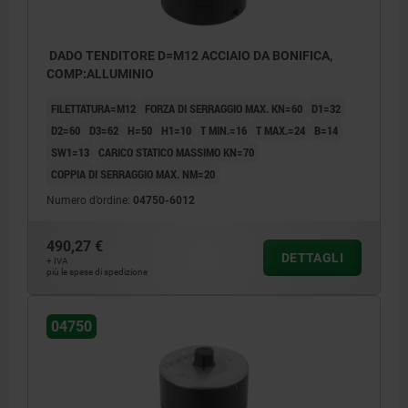
DADO TENDITORE D=M12 ACCIAIO DA BONIFICA,
COMP:ALLUMINIO
FILETTATURA=M12
FORZA DI SERRAGGIO MAX. KN=60
D1=32
D2=60
D3=62
H=50
H1=10
T MIN.=16
T MAX.=24
B=14
SW1=13
CARICO STATICO MASSIMO KN=70
COPPIA DI SERRAGGIO MAX. NM=20
Numero d’ordine:
04750-6012
490,27 €
DETTAGLI
+ IVA
più le spese di spedizione
1) Meccanismo di bloccaggio
04750
2) Viti per cave a T fino a M24, min. classe
di resistenza 10.9