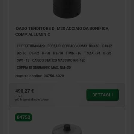
DADO TENDITORE D=M20 ACCIAIO DA BONIFICA,
COMP:ALLUMINIO
FILETTATURA=M20
FORZA DI SERRAGGIO MAX. KN=60
D1=32
D2=60
D3=62
H=50
H1=10
T MIN.=16
T MAX.=24
B=22
SW1=13
CARICO STATICO MASSIMO KN=120
COPPIA DI SERRAGGIO MAX. NM=30
Numero d’ordine:
04750-6020
490,27 €
DETTAGLI
+ IVA
più le spese di spedizione
04750