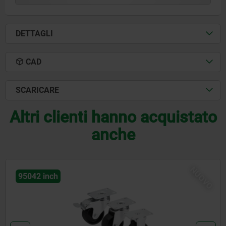
DETTAGLI
CAD
SCARICARE
Altri clienti hanno acquistato
anche
NUOVO
5042 inch