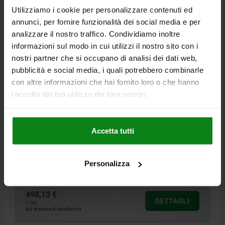
04751
Utilizziamo i cookie per personalizzare contenuti ed
annunci, per fornire funzionalità dei social media e per
analizzare il nostro traffico. Condividiamo inoltre
informazioni sul modo in cui utilizzi il nostro sito con i
nostri partner che si occupano di analisi dei dati web,
pubblicità e social media, i quali potrebbero combinarle
con altre informazioni che hai fornito loro o che hanno
DADO TENDITORE CON IMPUGNATURA A T D=M16
raccolto dal tuo utilizzo dei loro servizi.
ACCIAIO DA BONIFICA, COMP:ALLUMINIO
VERSIONE 1=CON IMPUGNATURA A T
FILETTATURA=M16
T MIN.=16
T MAX.=24
FORZA DI SERRAGGIO MAX. KN=40
Accetta tutti
CARICO STATICO MASSIMO KN=120
COPPIA DI SERRAGGIO MAX. NM=25
Personalizza
Numero d’ordine:
04751-40162
498,13 €
DETTAGLI
+ IVA
più le spese di spedizione