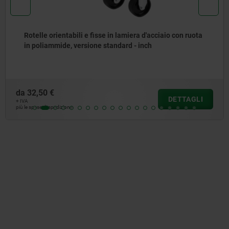
Rotelle orientabili e fisse in lamiera d'acciaio con ruota
in poliammide, versione standard - inch
a
32,50 €
DETTAGLI
VA
 le spese di spedizione