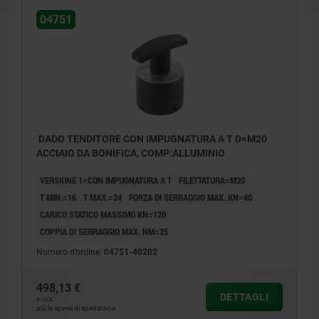
04751
DADO TENDITORE CON IMPUGNATURA A T D=M20
ACCIAIO DA BONIFICA, COMP:ALLUMINIO
VERSIONE 1=CON IMPUGNATURA A T
FILETTATURA=M20
T MIN.=16
T MAX.=24
FORZA DI SERRAGGIO MAX. KN=40
CARICO STATICO MASSIMO KN=120
COPPIA DI SERRAGGIO MAX. NM=25
Numero d’ordine:
04751-40202
498,13 €
DETTAGLI
+ IVA
più le spese di spedizione