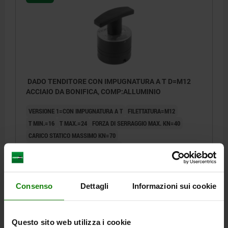
DADO TENDITORE CON IMPUGNATURA A T D=M12
ACCIAIO DA BONIFICA, COMP:ALLUMINIO
VERSIONE 1=CON IMPUGNATURA A T
FILETTATURA=M12
T MIN.=16
T MAX.=24
FORZA DI SERRAGGIO MAX. KN=40
CARICO STATICO MASSIMO KN=70
COPPIA DI SERRAGGIO MAX. NM=25
Numero d’ordine:
04751-40122
Consenso
Dettagli
Informazioni sui cookie
498,13 €
DETTAGLI
+ IVA
più le spese di spedizione
Questo sito web utilizza i cookie