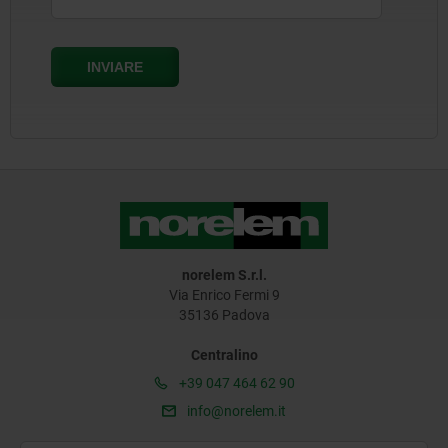
norelem S.r.l.
Via Enrico Fermi 9
35136 Padova
Centralino
+39 047 464 62 90
info@norelem.it