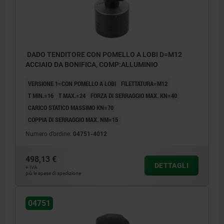
DADO TENDITORE CON POMELLO A LOBI D=M12
ACCIAIO DA BONIFICA, COMP:ALLUMINIO
VERSIONE 1=CON POMELLO A LOBI
FILETTATURA=M12
T MIN.=16
T MAX.=24
FORZA DI SERRAGGIO MAX. KN=40
CARICO STATICO MASSIMO KN=70
COPPIA DI SERRAGGIO MAX. NM=15
Numero d’ordine:
04751-4012
498,13 €
DETTAGLI
+ IVA
più le spese di spedizione
1) Meccanismo di bloccaggio
04751