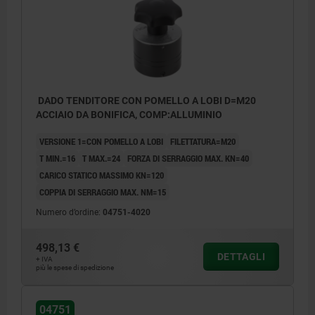
DADO TENDITORE CON POMELLO A LOBI D=M20
ACCIAIO DA BONIFICA, COMP:ALLUMINIO
VERSIONE 1=CON POMELLO A LOBI
FILETTATURA=M20
T MIN.=16
T MAX.=24
FORZA DI SERRAGGIO MAX. KN=40
CARICO STATICO MASSIMO KN=120
COPPIA DI SERRAGGIO MAX. NM=15
Numero d’ordine:
04751-4020
498,13 €
DETTAGLI
+ IVA
più le spese di spedizione
04751