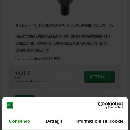
PIEDE H=15, FORMA:B ACCIAIO DA BONIFICA, SW=13
FILETTATURA / PER FILETTATUR=M8
DIAMETRO APPOGGIO=11,5
ALTEZZA=15
FORMA=B
LUNGHEZZA FILETTATURA=13
E=15
APERTURA CHIAVE=13
Numero d’ordine:
02030-083
14,10 €
DETTAGLI
+ IVA
più le spese di spedizione
02030 B
Consenso
Dettagli
Informazioni sui cookie