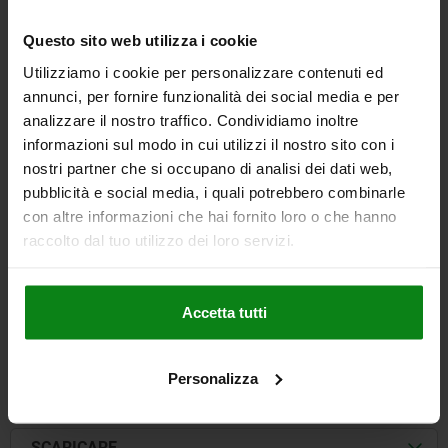
Questo sito web utilizza i cookie
PIEDE H=25, FORMA:B ACCIAIO DA BONIFICA, SW=19
Utilizziamo i cookie per personalizzare contenuti ed
annunci, per fornire funzionalità dei social media e per
FILETTATURA / PER FILETTATUR=M12
DIAMETRO APPOGGIO=15
analizzare il nostro traffico. Condividiamo inoltre
ALTEZZA=25
FORMA=B
LUNGHEZZA FILETTATURA=20
E=21,9
informazioni sul modo in cui utilizzi il nostro sito con i
APERTURA CHIAVE=19
nostri partner che si occupano di analisi dei dati web,
Numero d’ordine:
02030-123
pubblicità e social media, i quali potrebbero combinarle
con altre informazioni che hai fornito loro o che hanno
27,42 €
DETTAGLI
raccolto dal tuo utilizzo dei loro servizi.
+ IVA
più le spese di spedizione
Accetta tutti
DETTAGLI
Personalizza
CAD
SCARICARE