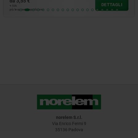
da
12,72 €
DETTAGLI
+ IVA
più le spese di spedizione
norelem S.r.l.
Via Enrico Fermi 9
35136 Padova