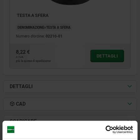
TESTA A SFERA
DENOMINAZIONE=TESTA A SFERA
Numero d’ordine:
02210-01
8,22 €
DETTAGLI
+ IVA
più le spese di spedizione
DETTAGLI
CAD
SCARICARE
Altri clienti hanno acquistato