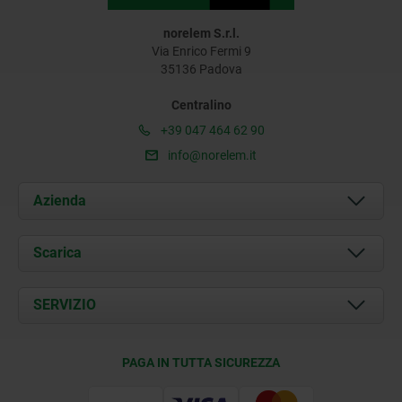
norelem S.r.l.
Via Enrico Fermi 9
35136 Padova
Centralino
+39 047 464 62 90
info@norelem.it
Azienda
Chi siamo
Scarica
Attualità
Documents
SERVIZIO
Contatti
Condizioni di fornitura
PAGA IN TUTTA SICUREZZA
Certificazione