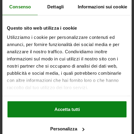
anche
Consenso
Dettagli
Informazioni sui cookie
Questo sito web utilizza i cookie
02404
Utilizziamo i cookie per personalizzare contenuti ed
annunci, per fornire funzionalità dei social media e per
analizzare il nostro traffico. Condividiamo inoltre
informazioni sul modo in cui utilizzi il nostro sito con i
nostri partner che si occupano di analisi dei dati web,
pubblicità e social media, i quali potrebbero combinarle
con altre informazioni che hai fornito loro o che hanno
cilindrici
Set di 
raccolto dal tuo utilizzo dei loro servizi.
lavora
Accetta tutti
€
da
219,
DETTAGLI
+ IVA
spedizione
più le spese d
Personalizza