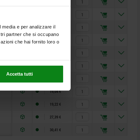
8,92 €
8,63 €
l media e per analizzare il
9,25 €
ostri partner che si occupano
11,19 €
azioni che hai fornito loro o
11,37 €
14,98 €
Accetta tutti
15,23 €
19,04 €
19,22 €
27,39 €
30,41 €