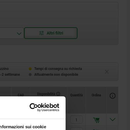
azzino
Tempi di consegna su richiesta
1-2 settimane
Attualmente non disponibile
Disponibilità
CAD
Quantità
Ordina
1
Prezzo
8,23 €
Informazioni sui cookie