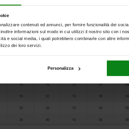
72
6
12
6
13
10
40
84
8
8
7
13
13
ookie
89
nalizzare contenuti ed annunci, per fornire funzionalità dei socia
8
16
7
13
13
inoltre informazioni sul modo in cui utilizzi il nostro sito con i n
105
10
10
8
17
17
icità e social media, i quali potrebbero combinarle con altre inform
lizzo dei loro servizi.
115
10
20
8
17
17
135
12
12
10
19
19
Personalizza
12
24
10
19
19
16
16
13
24
24
16
32
13
24
24
20
20
15
36
30
20
40
15
36
30