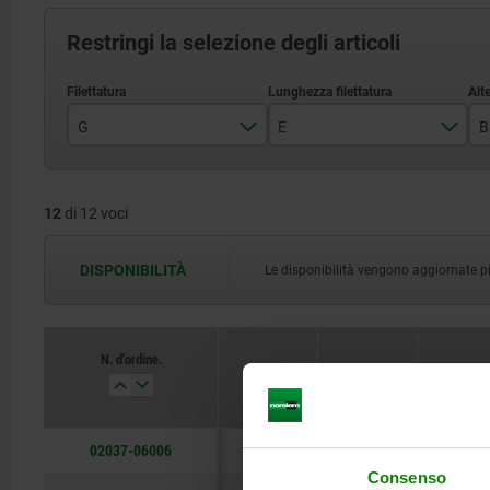
Restringi la selezione degli articoli
G
E
B
M6
25
12
di 12 voci
M8
30
M10
40
DISPONIBILITÀ
Le disponibilità vengono aggiornate più 
M12
50
M16
60
N. d’ordine.
G
E
B
M20
80
02037-06006
M6
25
37
Consenso