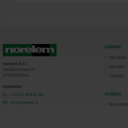
AZIENDA
Chi siamo
norelem S.r.l.
Attualità
Via Enrico Fermi 9
35136 Padova
Contatti
Centralino
SCARICA
+39 047 464 62 90
info@norelem.it
Document