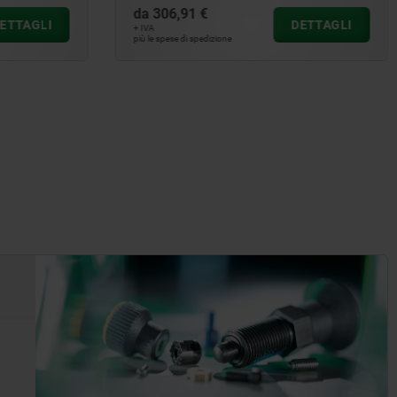
da
8,22 €
DETTAGLI
DETTAGLI
+ IVA
più le spese di spedizione