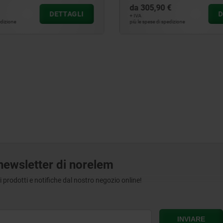
 €
da
306,91 €
DETTAGLI
+ IVA
pedizione
più le spese di spedizione
a newsletter di norelem
tri prodotti e notifiche dal nostro negozio online!