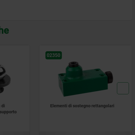
che
02210
ngolari
Testa a sfera, piastra di centraggio,
teste a prisma, teste di fissaggio,
testa con sfera rotante