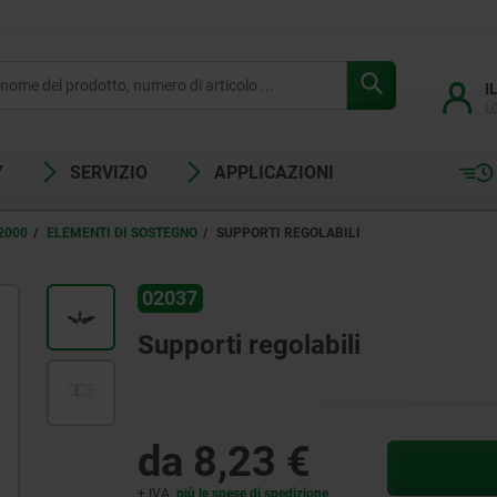
I
L
Y
SERVIZIO
APPLICAZIONI
2000
ELEMENTI DI SOSTEGNO
SUPPORTI REGOLABILI
02037
Supporti regolabili
da
8,23 €
+ IVA
più le spese di spedizione