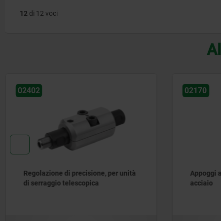
12
di 12 voci
Al
02170
02405
Appoggi a vite con base piana,
Set di fi
acciaio
serraggio
del pezzo