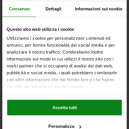
Altri clienti hanno acquistato
Consenso
Dettagli
Informazioni sui cookie
anche
Questo sito web utilizza i cookie
NUOVO
26320
Utilizziamo i cookie per personalizzare contenuti ed
annunci, per fornire funzionalità dei social media e per
analizzare il nostro traffico. Condividiamo inoltre
informazioni sul modo in cui utilizzi il nostro sito con i
nostri partner che si occupano di analisi dei dati web,
pubblicità e social media, i quali potrebbero combinarle
con altre informazioni che hai fornito loro o che hanno
 acciaio rotazione in senso
Flangia di montaggio
raccolto dal tuo utilizzo dei loro servizi.
ezionale
Accetta tutti
da
18,54 €
DETTAGLI
+ IVA
Personalizza
più le spese di spedizione