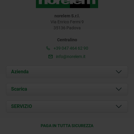
norelem S.r.l.
Via Enrico Fermi 9
35136 Padova
Centralino
+39 047 464 62 90
info@norelem.it
Azienda
Chi siamo
Scarica
Attualità
Documents
SERVIZIO
Contatti
Condizioni di fornitura
PAGA IN TUTTA SICUREZZA
Certificazione