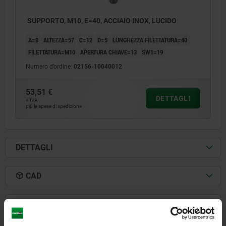
SUPPORTO, M10, E=40, ACCIAIO INOX, LUCIDO
A=8
ALTEZZA=57
C=12
D=5
LUNGHEZZA FILETTATURA=40
FILETTATURA=M10
APERTURA CHIAVE=13
SW1=19
Numero d’ordine:
02156-10040012
53,51 €
DETTAGLI
+ IVA
più le spese di spedizione
DETTAGLI
1) Controdado
CAD
SCARICARE