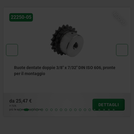
NUOVO
2250-05
Ruote dentate doppie 3/8" x 7/32" DIN ISO 606, pronte
per il montaggio
a
25,47 €
DETTAGLI
VA
 le spese di spedizione