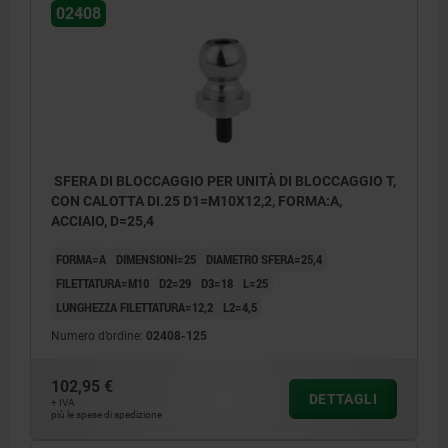
02408
SFERA DI BLOCCAGGIO PER UNITÀ DI BLOCCAGGIO T,
CON CALOTTA DI.25 D1=M10X12,2, FORMA:A,
ACCIAIO, D=25,4
FORMA=A
DIMENSIONI=25
DIAMETRO SFERA=25,4
FILETTATURA=M10
D2=29
D3=18
L=25
LUNGHEZZA FILETTATURA=12,2
L2=4,5
Numero d’ordine:
02408-125
102,95 €
DETTAGLI
+ IVA
1) Vite a testa cilindrica DIN EN ISO 4762
più le spese di spedizione