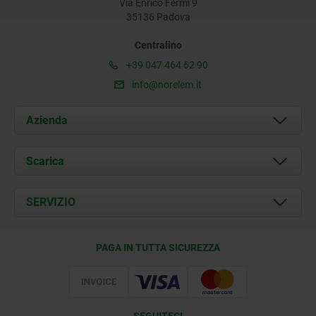
Via Enrico Fermi 9
35136 Padova
Centralino
+39 047 464 62 90
info@norelem.it
Azienda
Chi siamo
Scarica
Attualità
Documents
SERVIZIO
Contatti
Condizioni di fornitura
PAGA IN TUTTA SICUREZZA
Certificazione