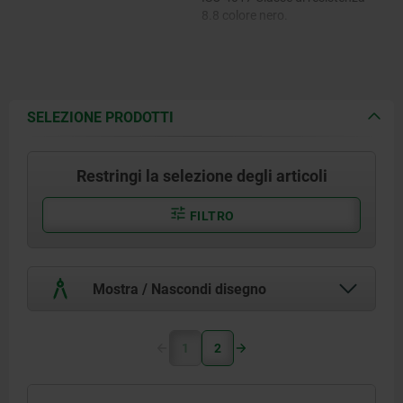
8.8 colore nero.
Vite a testa cilindrica DIN EN ISO
4762 con classe di resistenza 8.8
colore nero.
Sfera di bloccaggio non trattata.
SELEZIONE PRODOTTI
Restringi la selezione degli articoli
FILTRO
Mostra / Nascondi disegno
1
2