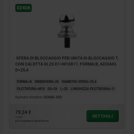
02408
SFERA DI BLOCCAGGIO PER UNITÀ DI BLOCCAGGIO T,
CON CALOTTA DI.25 D1=M10X11, FORMA:B, ACCIAIO,
D=25,4
FORMA=B
DIMENSIONI=25
DIAMETRO SFERA=25,4
FILETTATURA=M10
D2=29
L=25
LUNGHEZZA FILETTATURA=11
Numero d’ordine:
02408-225
79,24 €
DETTAGLI
+ IVA
più le spese di spedizione