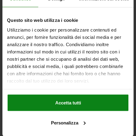
più le spese di spedizione
Questo sito web utilizza i cookie
02408
Utilizziamo i cookie per personalizzare contenuti ed
annunci, per fornire funzionalità dei social media e per
analizzare il nostro traffico. Condividiamo inoltre
informazioni sul modo in cui utilizzi il nostro sito con i
nostri partner che si occupano di analisi dei dati web,
pubblicità e social media, i quali potrebbero combinarle
SFERA DI BLOCCAGGIO PER UNITÀ DI BLOCCAGGIO T,
con altre informazioni che hai fornito loro o che hanno
CON COLLEGAMENTO A VITE DI.25 D1=M24X50,
raccolto dal tuo utilizzo dei loro servizi.
FORMA:C, ACCIAIO, D=25,4
FORMA=C
DIMENSIONI=25
DIAMETRO SFERA=25,4
FILETTATURA=M24
L=24,8
LUNGHEZZA FILETTATURA=50
Accetta tutti
SW=36
Numero d’ordine:
02408-3252450
Personalizza
146,97 €