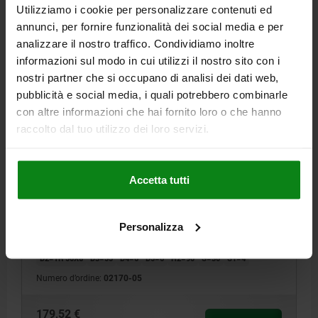
Utilizziamo i cookie per personalizzare contenuti ed
annunci, per fornire funzionalità dei social media e per
97,60 €
DETTAGLI
analizzare il nostro traffico. Condividiamo inoltre
+ IVA
più le spese di spedizione
informazioni sul modo in cui utilizzi il nostro sito con i
nostri partner che si occupano di analisi dei dati web,
02170
pubblicità e social media, i quali potrebbero combinarle
con altre informazioni che hai fornito loro o che hanno
raccolto dal tuo utilizzo dei loro servizi.
Accetta tutti
BULLONE D'ARRESTO D=70 ACCIAIO DA BONIFICA
Personalizza
DIAMETRO=70
F MAX. KN =170
H=140
H1=212
D1=80
D2=TR 50X8
D3=55
D4=6
D5=6
H2=90
S=30
S1=4
Numero d’ordine:
02170-05
179,52 €