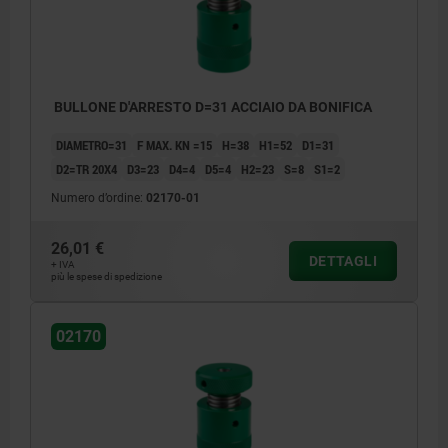
BULLONE D'ARRESTO D=31 ACCIAIO DA BONIFICA
DIAMETRO=31
F MAX. KN =15
H=38
H1=52
D1=31
D2=TR 20X4
D3=23
D4=4
D5=4
H2=23
S=8
S1=2
Numero d’ordine:
02170-01
26,01 €
DETTAGLI
+ IVA
più le spese di spedizione
02170
1) Foro di centraggio per 02210