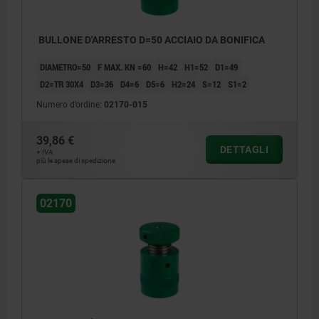
BULLONE D'ARRESTO D=50 ACCIAIO DA BONIFICA
DIAMETRO=50
F MAX. KN =60
H=42
H1=52
D1=49
D2=TR 30X4
D3=36
D4=6
D5=6
H2=24
S=12
S1=2
Numero d’ordine:
02170-015
39,86 €
DETTAGLI
+ IVA
più le spese di spedizione
02170