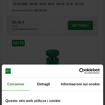
D2=TR 30X4
D3=36
D4=6
D5=6
H2=43
S=16
S1=1,5
Numero d’ordine:
02170-03
50,45 €
DETTAGLI
+ IVA
più le spese di spedizione
02170
BULLONE D'ARRESTO D=65 ACCIAIO DA BONIFICA
Consenso
Dettagli
Informazioni sui cookie
DIAMETRO=65
F MAX. KN =100
H=100
H1=140
D1=70
D2=TR 40X7
D3=43
D4=6
D5=6
H2=58
S=25
S1=2,5
Questo sito web utilizza i cookie
Numero d’ordine:
02170-04