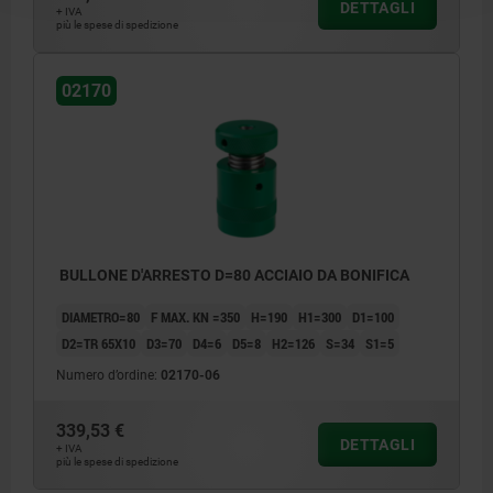
DETTAGLI
+ IVA
più le spese di spedizione
02170
BULLONE D'ARRESTO D=80 ACCIAIO DA BONIFICA
DIAMETRO=80
F MAX. KN =350
H=190
H1=300
D1=100
D2=TR 65X10
D3=70
D4=6
D5=8
H2=126
S=34
S1=5
Numero d’ordine:
02170-06
339,53 €
DETTAGLI
+ IVA
più le spese di spedizione