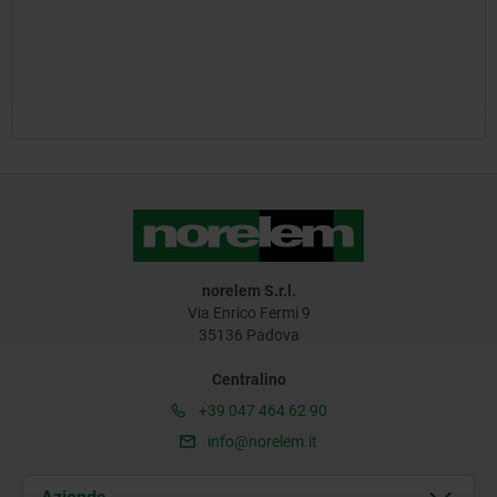
norelem S.r.l.
Via Enrico Fermi 9
35136 Padova
Centralino
+39 047 464 62 90
info@norelem.it