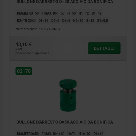
BULLONE D'ARRESTO D=50 ACCIAIO DA BONIFICA
DIAMETRO=50
F MAX. KN =60
H=50
H1=72
D1=49
D2=TR 30X4
D3=36
D4=6
D5=6
H2=30
S=12
S1=0,5
Numero d’ordine:
02170-02
43,10 €
DETTAGLI
+ IVA
più le spese di spedizione
02170
BULLONE D'ARRESTO D=50 ACCIAIO DA BONIFICA
DIAMETRO=50
F MAX. KN =60
H=71
H1=102
D1=49