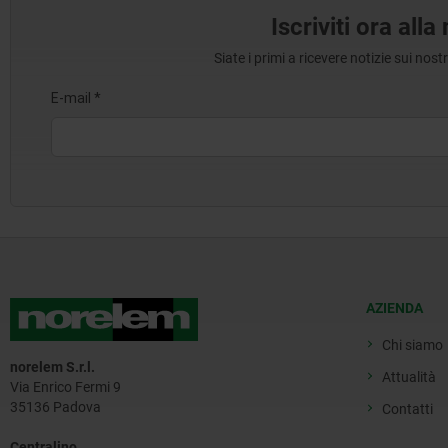
Iscriviti ora all
Siate i primi a ricevere notizie sui nos
AZIENDA
Chi siamo
norelem S.r.l.
Attualità
Via Enrico Fermi 9
35136 Padova
Contatti
Centralino