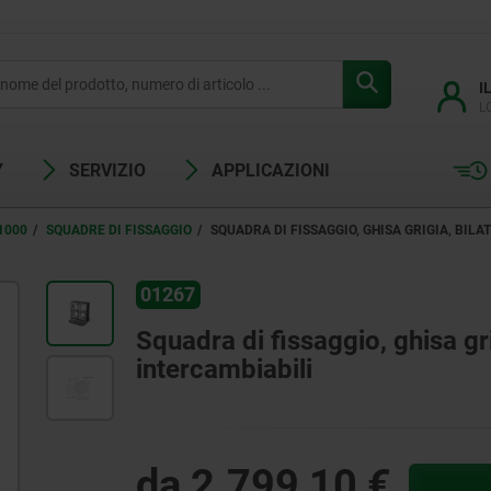
I
L
Y
SERVIZIO
APPLICAZIONI
1000
SQUADRE DI FISSAGGIO
SQUADRA DI FISSAGGIO, GHISA GRIGIA, BIL
01267
Squadra di fissaggio, ghisa gri
intercambiabili
da
2.799,10 €