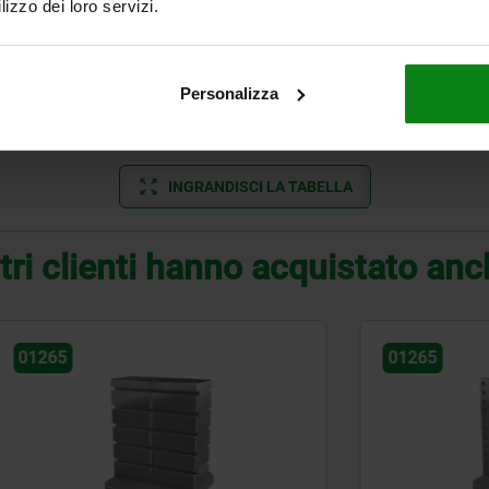
lizzo dei loro servizi.
M16
M12
M16
55
75
400
200
M16
M16
M16
60
80
500
400
Personalizza
M16
M16
M16
60
80
640
600
INGRANDISCI LA TABELLA
tri clienti hanno acquistato an
01265