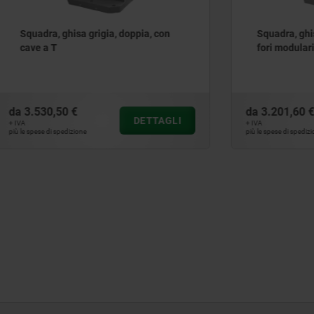
ghisa grigia, doppia, con
Squadra, ghisa grigia, dopp
fori modulari
0 €
da
3.201,60 €
DETTAGLI
D
+ IVA
edizione
più le spese di spedizione