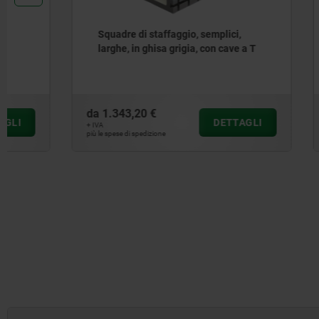
Squadre di staffaggio, semplici,
Squadra, 
larghe, in ghisa grigia, con cave a T
cave a T
da
1.343,20 €
da
3.530,5
DETTAGLI
+ IVA
+ IVA
più le spese di spedizione
più le spese di sp