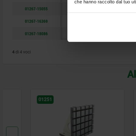
che hanno raccolto dal tuo uti
01267-15055
500
150
550
20
01267-16369
630
220
690
25
01267-18086
800
250
860
25
4
di 4 voci
Al
01251
01265