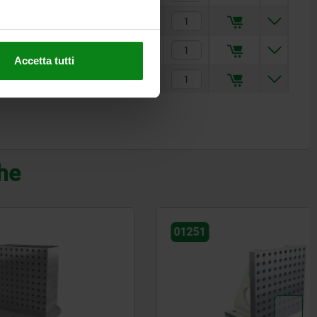
—
250
200
75
450
3.505,20 €
—
315
200
100
580
5.497,00 €
Accetta tutti
400
400
300
135
750
7.590,00 €
che
01251