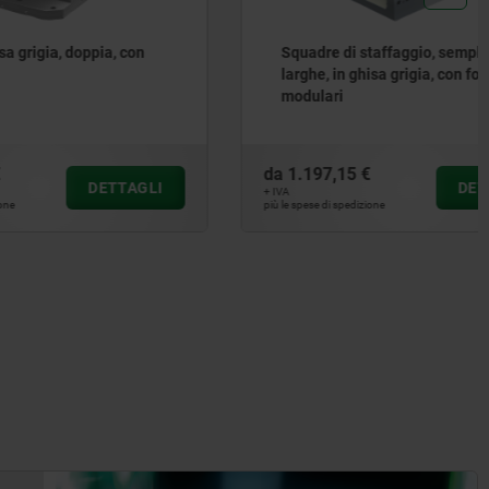
ia, con
Squadre di staffaggio, semplici,
larghe, in ghisa grigia, con fori
modulari
da
1.197,15 €
ETTAGLI
DETTAGLI
+ IVA
più le spese di spedizione