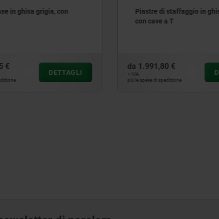
di staffaggio in ghisa grigia,
Piastre d'appoggio in ghi
e a T
con fori modulari
,80 €
da
2.521,95 €
DETTAGLI
+ IVA
 spedizione
più le spese di spedizione