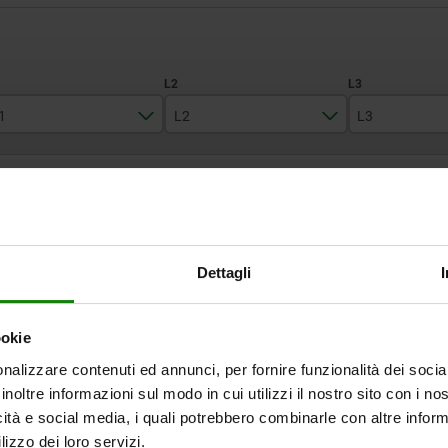
1
L2
L3
200
160
65
INGRANDISCI LA TABELLA
240
200
70
290
250
75
Disponibile a mag
volte al giorno a intervalli regolari.
Disponibile entro 
Dettagli
355
315
ookie
L1
L2
L3
B1
B2
nalizzare contenuti ed annunci, per fornire funzionalità dei socia
inoltre informazioni sul modo in cui utilizzi il nostro sito con i n
200
160
65
160
56
icità e social media, i quali potrebbero combinarle con altre inform
lizzo dei loro servizi.