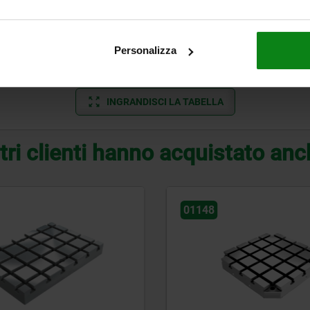
240
200
65
160
56
290
250
70
200
74
Personalizza
355
315
75
250
74
INGRANDISCI LA TABELLA
tri clienti hanno acquistato an
01126