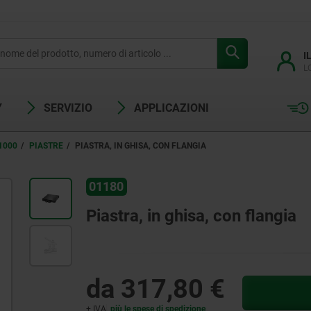
I
L
Y
SERVIZIO
APPLICAZIONI
1000
PIASTRE
PIASTRA, IN GHISA, CON FLANGIA
01180
Piastra, in ghisa, con flangia
da
317,80 €
+ IVA
più le spese di spedizione