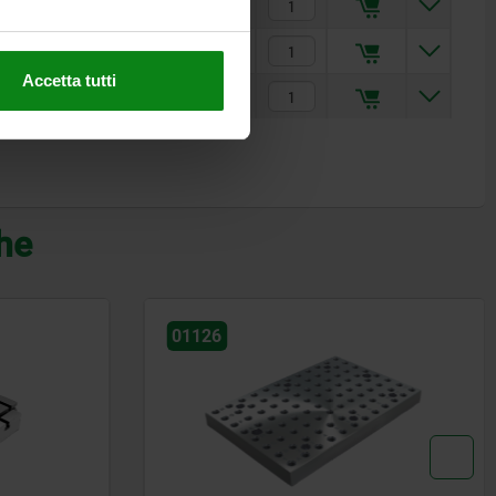
323,58 €
401,15 €
Accetta tutti
412,19 €
che
01041