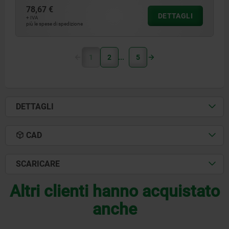
78,67 €
DETTAGLI
+ IVA
più le spese di spedizione
1
2
5
DETTAGLI
CAD
SCARICARE
Altri clienti hanno acquistato
anche