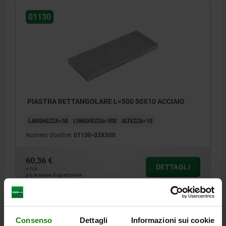
01130
PIASTRA RETTANGOLARE L=500 50X10 ACCIAIO
LARGHEZZA=50
LUNGHEZZA=500
ALTEZZA=10
Numero d’ordine:
01130-02X500
60,36 €
DETTAGLI
+ IVA
più le spese di spedizione
01130
Consenso
Dettagli
Informazioni sui cookie