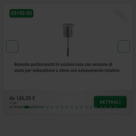
01042
Piastra base alluminio, con fori filettati
da
717,16 €
DETTAGLI
+ IVA
più le spese di spedizione