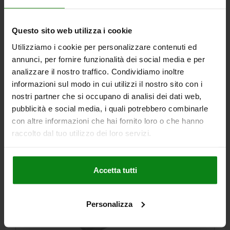
Questo sito web utilizza i cookie
Utilizziamo i cookie per personalizzare contenuti ed
annunci, per fornire funzionalità dei social media e per
PIASTRA RETTANGOLARE L=750 50X10 ACCIAIO
analizzare il nostro traffico. Condividiamo inoltre
informazioni sul modo in cui utilizzi il nostro sito con i
LARGHEZZA=50
LUNGHEZZA=750
ALTEZZA=10
nostri partner che si occupano di analisi dei dati web,
Numero d’ordine:
01130-02X750
pubblicità e social media, i quali potrebbero combinarle
con altre informazioni che hai fornito loro o che hanno
87,76 €
DETTAGLI
raccolto dal tuo utilizzo dei loro servizi.
+ IVA
più le spese di spedizione
01130
Accetta tutti
Personalizza