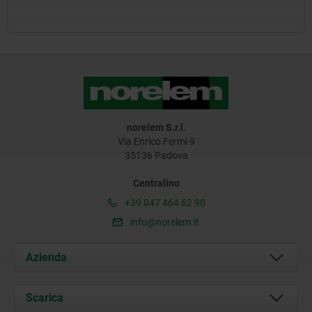
norelem S.r.l.
Via Enrico Fermi 9
35136 Padova
Centralino
+39 047 464 62 90
info@norelem.it
Azienda
Chi siamo
Scarica