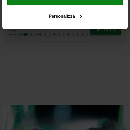
Personalizza
da
51,87 €
DETTAGLI
+ IVA
più le spese di spedizione