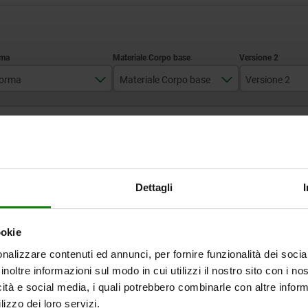
orma
Materiale Corpo base
Versione 2
A
acciaio
applicat
INGRANDISCI LA TABELLA
acciaio inox
Disponibile a mag
volte al giorno a intervalli regolari.
Disponibile entro 
Dettagli
ookie
Corpo
Versione
D
D2
M
H2
SW
D
2
nalizzare contenuti ed annunci, per fornire funzionalità dei socia
inoltre informazioni sul modo in cui utilizzi il nostro sito con i n
o
applicato
5
25
M14X1,5
8
22
1
icità e social media, i quali potrebbero combinarle con altre inform
lizzo dei loro servizi.