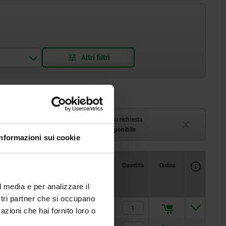
o
azzino
Tempi di consegna su richiesta
1-2 settimane
Attualmente non disponibile
Informazioni sui cookie
Disponibilità
CAD
Quantità
Ordina
5
D6
L
Prezzo
l media e per analizzare il
ostri partner che si occupano
5
25
3,5
15,69 €
azioni che hai fornito loro o