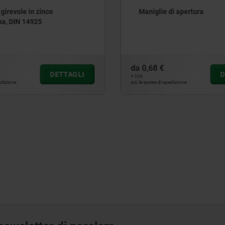
e di apertura
Serratura girevole chiudi
chiave, acciaio inox 1.44
diametro alloggiament
€
da
52,34 €
DETTAGLI
+ IVA
i spedizione
più le spese di spedizione