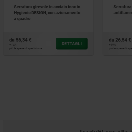
Serratura girevole in zinco
Manigli
antifiamma, DIN 14925
da
26,54 €
da
0,68 
DETTAGLI
+ IVA
+ IVA
più le spese di spedizione
più le spese d