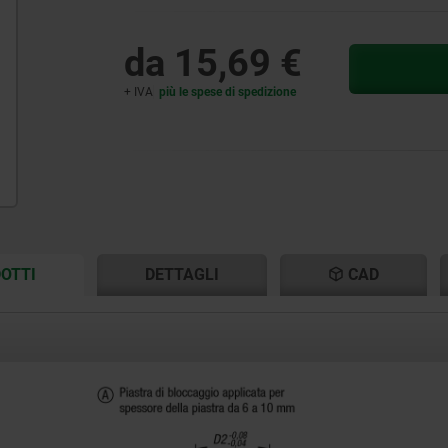
da
15,69 €
+ IVA
più le spese di spedizione
CURRENT
CURRENT
OTTI
DETTAGLI
CAD
TAB:
TAB: