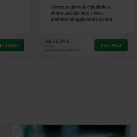
bile a
Serratura girevole in poliammide
01,
o 28 mm
da
2,93 €
DETTAGLI
DETTAGLI
+ IVA
più le spese di spedizione