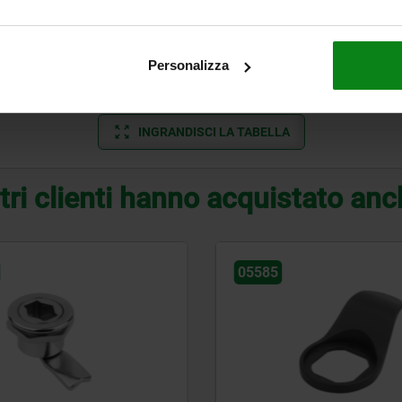
o
applicato
8
32
M20X1,5
10
30
2
inox
applicato
5
25
M14X1,5
8
22
1
Personalizza
inox
applicato
8
32
M20X1,5
10
30
2
INGRANDISCI LA TABELLA
tri clienti hanno acquistato an
05588