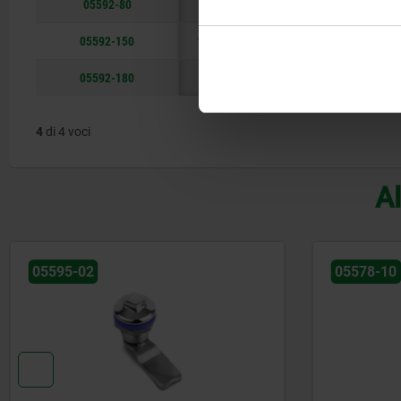
05592-80
13
18
A
acciai
05592-150
10,5
16
A
acciaio 
05592-180
13
18
A
acciaio 
4
di 4 voci
Al
05578-10
05585