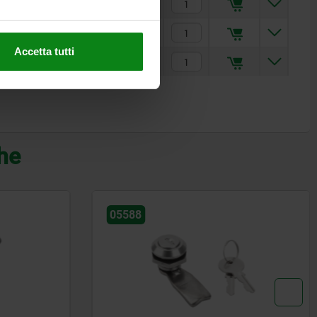
1
32
3,5
16,68 €
5
25
3,5
26,44 €
Accetta tutti
1
32
3,5
29,37 €
che
05567