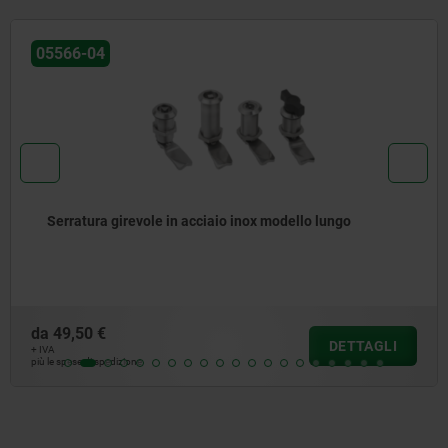
05595-02
lungo
Serratura girevole in acciaio inox in Hygi
con azionamento a quadro
da
56,34 €
DETTAGLI
+ IVA
più le spese di spedizione