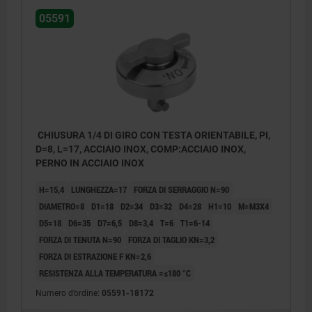
05591
CHIUSURA 1/4 DI GIRO CON TESTA ORIENTABILE, PI,
D=8, L=17, ACCIAIO INOX, COMP:ACCIAIO INOX,
PERNO IN ACCIAIO INOX
H=15,4
LUNGHEZZA=17
FORZA DI SERRAGGIO N=90
DIAMETRO=8
D1=18
D2=34
D3=32
D4=28
H1=10
M=M3X4
D5=18
D6=35
D7=6,5
D8=3,4
T=6
T1=6-14
FORZA DI TENUTA N=90
FORZA DI TAGLIO KN=3,2
FORZA DI ESTRAZIONE F KN=2,6
RESISTENZA ALLA TEMPERATURA =≤180 °C
Numero d’ordine:
05591-18172