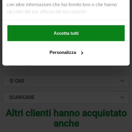
FORZA DI ESTRAZIONE F KN=2,6
con altre informazioni che hai fornito loro o che hanno
RESISTENZA ALLA TEMPERATURA =≤180 °C
raccolto dal tuo utilizzo dei loro servizi.
Numero d’ordine:
05591-18232
49,85 €
Accetta tutti
DETTAGLI
+ IVA
più le spese di spedizione
Personalizza
DETTAGLI
CAD
SCARICARE
Altri clienti hanno acquistato
anche