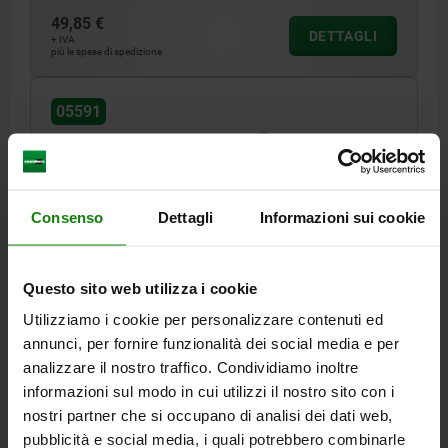
49,85 €
DETTAGLI
+ IVA
più le spese di spedizione
05591
Consenso
Dettagli
Informazioni sui cookie
CHIUSURA 1/4 DI GIRO CON TESTA ORIENTABILE, PI,
Questo sito web utilizza i cookie
D=8, L=23, ACCIAIO INOX, COMP:ACCIAIO INOX,
Utilizziamo i cookie per personalizzare contenuti ed
PERNO IN ACCIAIO INOX
annunci, per fornire funzionalità dei social media e per
H=15,4
LUNGHEZZA=23
FORZA DI SERRAGGIO N=90
analizzare il nostro traffico. Condividiamo inoltre
DIAMETRO=8
D1=18
D2=34
D3=32
D4=28
H1=10
M=M3X4
informazioni sul modo in cui utilizzi il nostro sito con i
D5=18
D6=35
D7=6,5
D8=3,4
T=12
T1=12-20
nostri partner che si occupano di analisi dei dati web,
FORZA DI TENUTA N=90
FORZA DI TAGLIO KN=3,2
pubblicità e social media, i quali potrebbero combinarle