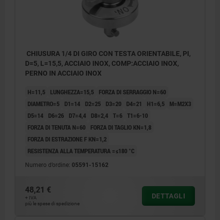
CHIUSURA 1/4 DI GIRO CON TESTA ORIENTABILE, PI,
D=5, L=15,5, ACCIAIO INOX, COMP:ACCIAIO INOX,
PERNO IN ACCIAIO INOX
H=11,5
LUNGHEZZA=15,5
FORZA DI SERRAGGIO N=60
DIAMETRO=5
D1=14
D2=25
D3=20
D4=21
H1=6,5
M=M2X3
D5=14
D6=26
D7=4,4
D8=2,4
T=6
T1=6-10
FORZA DI TENUTA N=60
FORZA DI TAGLIO KN=1,8
FORZA DI ESTRAZIONE F KN=1,2
RESISTENZA ALLA TEMPERATURA =≤180 °C
Numero d’ordine:
05591-15162
48,21 €
DETTAGLI
1) Piastra
+ IVA
più le spese di spedizione