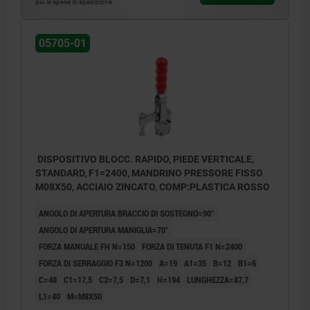
più le spese di spedizione
05705-01
DISPOSITIVO BLOCC. RAPIDO, PIEDE VERTICALE,
STANDARD, F1=2400, MANDRINO PRESSORE FISSO
M08X50, ACCIAIO ZINCATO, COMP:PLASTICA ROSSO
ANGOLO DI APERTURA BRACCIO DI SOSTEGNO=90°
ANGOLO DI APERTURA MANIGLIA=70°
FORZA MANUALE FH N=150
FORZA DI TENUTA F1 N=2400
FORZA DI SERRAGGIO F3 N=1200
A=19
A1=35
B=12
B1=6
C=48
C1=17,5
C2=7,5
D=7,1
H=194
LUNGHEZZA=87,7
L1=40
M=M8X50