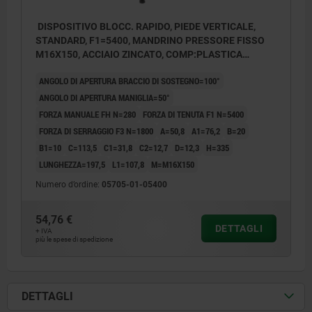
DISPOSITIVO BLOCC. RAPIDO, PIEDE VERTICALE,
STANDARD, F1=5400, MANDRINO PRESSORE FISSO
M16X150, ACCIAIO ZINCATO, COMP:PLASTICA
ROSSO
ANGOLO DI APERTURA BRACCIO DI SOSTEGNO=100°
ANGOLO DI APERTURA MANIGLIA=50°
FORZA MANUALE FH N=280
FORZA DI TENUTA F1 N=5400
FORZA DI SERRAGGIO F3 N=1800
A=50,8
A1=76,2
B=20
B1=10
C=113,5
C1=31,8
C2=12,7
D=12,3
H=335
LUNGHEZZA=197,5
L1=107,8
M=M16X150
Numero d’ordine:
05705-01-05400
54,76 €
DETTAGLI
+ IVA
più le spese di spedizione
DETTAGLI