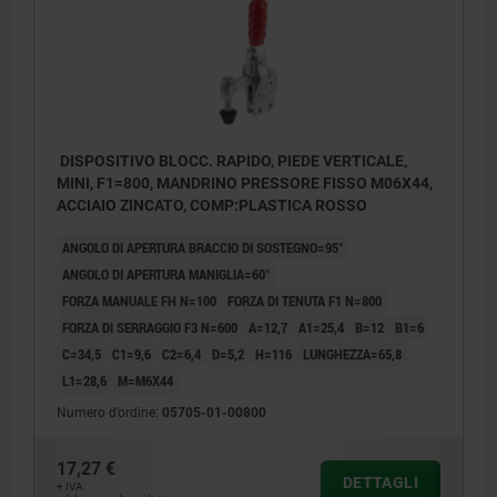
DISPOSITIVO BLOCC. RAPIDO, PIEDE VERTICALE,
MINI, F1=800, MANDRINO PRESSORE FISSO M06X44,
ACCIAIO ZINCATO, COMP:PLASTICA ROSSO
ANGOLO DI APERTURA BRACCIO DI SOSTEGNO=95°
ANGOLO DI APERTURA MANIGLIA=60°
FORZA MANUALE FH N=100
FORZA DI TENUTA F1 N=800
FORZA DI SERRAGGIO F3 N=600
A=12,7
A1=25,4
B=12
B1=6
C=34,5
C1=9,6
C2=6,4
D=5,2
H=116
LUNGHEZZA=65,8
L1=28,6
M=M6X44
Numero d’ordine:
05705-01-00800
17,27 €
DETTAGLI
+ IVA