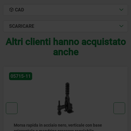
CAD
SCARICARE
Altri clienti hanno acquistato
anche
05715-11
Morsa rapida in acciaio nero, verticale con base
orizzontale e mandrino pressore regolabile