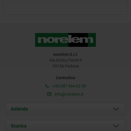
norelem S.r.l.
Via Enrico Fermi 9
35136 Padova
Centralino
+39 047 464 62 90
info@norelem.it
Azienda
Chi siamo
Scarica