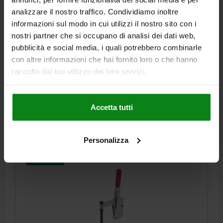
ROSSO
analizzare il nostro traffico. Condividiamo inoltre
ANGOLO DI APERTURA BRACCIO DI SOSTEGNO=90°
informazioni sul modo in cui utilizzi il nostro sito con i
ANGOLO DI APERTURA MANIGLIA=70°
nostri partner che si occupano di analisi dei dati web,
FORZA MANUALE FH N=250
FORZA DI TENUTA F1 N=4400
pubblicità e social media, i quali potrebbero combinarle
FORZA DI SERRAGGIO F3 N=1600
A=32
A1=53
B=20
B1=10
con altre informazioni che hai fornito loro o che hanno
C=70,4
C1=25
C2=9,5
D=8,7
H=245
LUNGHEZZA=138,25
raccolto dal tuo utilizzo dei loro servizi.
L1=74
M=M12X100
Numero d’ordine:
05705-01-04400
Accetta tutti
42,19 €
DETTAGLI
+ IVA
più le spese di spedizione
Personalizza
05705-01