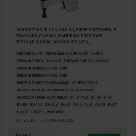
DISPOSITIVO BLOCC. RAPIDO, PIEDE ORIZZONTALE,
STANDARD, F2=5000, MANDRINO PRESSORE
REGOLAB M10X80, ACCIAIO ZINCATO,
COMP:PLASTICA ROSSO
LUNGHEZZA=277
FORZA MANUALE FH N=250
H=90,1
FORZA DI TENUTA F1 N=2200
FORZA DI TENUTA F2 N=5000
FORZA DI SERRAGGIO F3 N=1100
FORZA DI SERRAGGIO F4 N=3000
MATERIALE CORPO BASE=ACCIAIO
SCHEMA FORI=1
ANGOLO DI APERTURA BRACCIO DI SOSTEGNO=90°
ANGOLO DI APERTURA MANIGLIA=72°
A=41,2
A1=59
B=43
B1=59
B2=19,4
B3=11,4
B4=39
B5=4
C=45
C1=23
D=8,7
L1=108
L2=72,9
M=M10X80
Numero d’ordine:
05775-03-05000
38,65 €