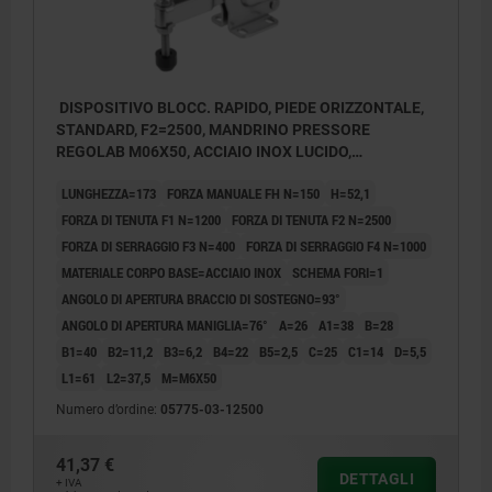
DISPOSITIVO BLOCC. RAPIDO, PIEDE ORIZZONTALE,
STANDARD, F2=2500, MANDRINO PRESSORE
REGOLAB M06X50, ACCIAIO INOX LUCIDO,
COMP:PLASTICA ROSSO
LUNGHEZZA=173
FORZA MANUALE FH N=150
H=52,1
FORZA DI TENUTA F1 N=1200
FORZA DI TENUTA F2 N=2500
FORZA DI SERRAGGIO F3 N=400
FORZA DI SERRAGGIO F4 N=1000
MATERIALE CORPO BASE=ACCIAIO INOX
SCHEMA FORI=1
ANGOLO DI APERTURA BRACCIO DI SOSTEGNO=93°
ANGOLO DI APERTURA MANIGLIA=76°
A=26
A1=38
B=28
B1=40
B2=11,2
B3=6,2
B4=22
B5=2,5
C=25
C1=14
D=5,5
L1=61
L2=37,5
M=M6X50
Numero d’ordine:
05775-03-12500
41,37 €
DETTAGLI
+ IVA