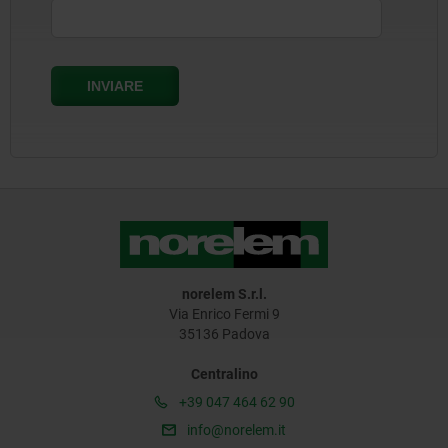
norelem S.r.l.
Via Enrico Fermi 9
35136 Padova
Centralino
+39 047 464 62 90
info@norelem.it