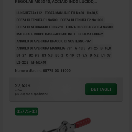
REGOLAB M05X40, ACCIAIO INOX LUCIDO,
COMP:PLASTICA ROSSO
LUNGHEZZA=112
FORZA MANUALE FH N=80
H=38,5
FORZA DI TENUTA F1 N=500
FORZA DI TENUTA F2 N=1000
FORZA DI SERRAGGIO F3 N=250
FORZA DI SERRAGGIO F4 N=500
MATERIALE CORPO BASE=ACCIAIO INOX
SCHEMA FORI=2
ANGOLO DI APERTURA BRACCIO DI SOSTEGNO=96°
ANGOLO DI APERTURA MANIGLIA=78°
A=13,5
A1=25
B=16,8
B1=27
B2=9,3
B3=5,3
B5=2
C=19
C1=9,5
D=5,2
L1=37
L2=22,8
M=M5X40
Numero d’ordine:
05775-03-11000
27,63 €
DETTAGLI
+ IVA
più le spese di spedizione
05775-03