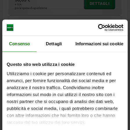
DETTAGLI
+ IVA
più le spese di spedizione
05775-03
Consenso
Dettagli
Informazioni sui cookie
Questo sito web utilizza i cookie
Utilizziamo i cookie per personalizzare contenuti ed
DISPOSITIVO BLOCC. RAPIDO, PIEDE ORIZZONTALE,
STANDARD, F2=6000, MANDRINO PRESSORE
annunci, per fornire funzionalità dei social media e per
REGOLAB M12X100, ACCIAIO ZINCATO,
analizzare il nostro traffico. Condividiamo inoltre
COMP:PLASTICA ROSSO
informazioni sul modo in cui utilizzi il nostro sito con i
LUNGHEZZA=308
FORZA MANUALE FH N=250
H=110,4
nostri partner che si occupano di analisi dei dati web,
FORZA DI TENUTA F1 N=3000
FORZA DI TENUTA F2 N=6000
pubblicità e social media, i quali potrebbero combinarle
FORZA DI SERRAGGIO F3 N=1200
con altre informazioni che hai fornito loro o che hanno
FORZA DI SERRAGGIO F4 N=3200
raccolto dal tuo utilizzo dei loro servizi.
MATERIALE CORPO BASE=ACCIAIO
SCHEMA FORI=2