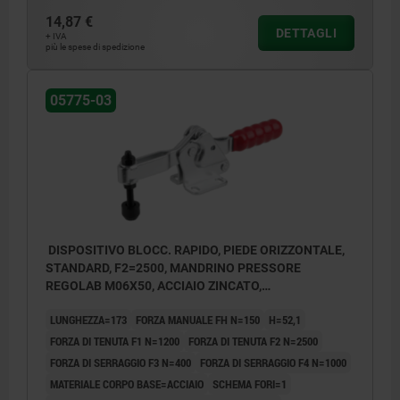
14,87 €
DETTAGLI
+ IVA
più le spese di spedizione
05775-03
DISPOSITIVO BLOCC. RAPIDO, PIEDE ORIZZONTALE,
STANDARD, F2=2500, MANDRINO PRESSORE
REGOLAB M06X50, ACCIAIO ZINCATO,
COMP:PLASTICA ROSSO
LUNGHEZZA=173
FORZA MANUALE FH N=150
H=52,1
FORZA DI TENUTA F1 N=1200
FORZA DI TENUTA F2 N=2500
FORZA DI SERRAGGIO F3 N=400
FORZA DI SERRAGGIO F4 N=1000
MATERIALE CORPO BASE=ACCIAIO
SCHEMA FORI=1