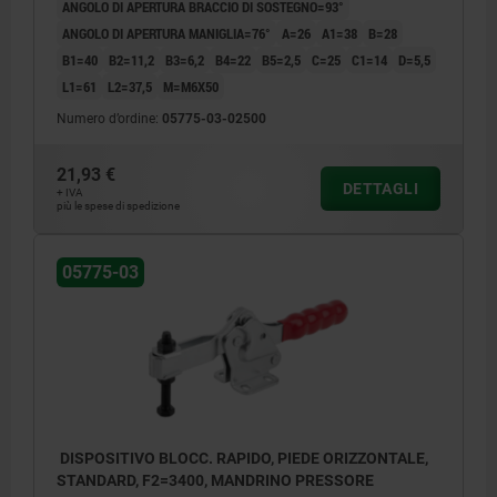
ANGOLO DI APERTURA BRACCIO DI SOSTEGNO=93°
ANGOLO DI APERTURA MANIGLIA=76°
A=26
A1=38
B=28
B1=40
B2=11,2
B3=6,2
B4=22
B5=2,5
C=25
C1=14
D=5,5
L1=61
L2=37,5
M=M6X50
Numero d’ordine:
05775-03-02500
21,93 €
DETTAGLI
+ IVA
più le spese di spedizione
05775-03
DISPOSITIVO BLOCC. RAPIDO, PIEDE ORIZZONTALE,
STANDARD, F2=3400, MANDRINO PRESSORE