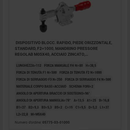
DISPOSITIVO BLOCC. RAPIDO, PIEDE ORIZZONTALE,
STANDARD, F2=1000, MANDRINO PRESSORE
REGOLAB M05X40, ACCIAIO ZINCATO,
COMP:PLASTICA ROSSO
LUNGHEZZA=112
FORZA MANUALE FH N=80
H=38,5
FORZA DI TENUTA F1 N=500
FORZA DI TENUTA F2 N=1000
FORZA DI SERRAGGIO F3 N=250
FORZA DI SERRAGGIO F4 N=500
MATERIALE CORPO BASE=ACCIAIO
SCHEMA FORI=2
ANGOLO DI APERTURA BRACCIO DI SOSTEGNO=96°
ANGOLO DI APERTURA MANIGLIA=78°
A=13,5
A1=25
B=16,8
B1=27
B2=9,3
B3=5,3
B5=2
C=19
C1=9,5
D=5,2
L1=37
L2=22,8
M=M5X40
Numero d’ordine:
05775-03-01000