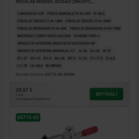
REGOLAB M08X65, ACCIAIO ZINCATO,
COMP:PLASTICA ROSSO
LUNGHEZZA=225
FORZA MANUALE FH N=200
H=66,5
FORZA DI TENUTA F1 N=1400
FORZA DI TENUTA F2 N=3400
FORZA DI SERRAGGIO F3 N=800
FORZA DI SERRAGGIO F4 N=1900
MATERIALE CORPO BASE=ACCIAIO
SCHEMA FORI=1
ANGOLO DI APERTURA BRACCIO DI SOSTEGNO=90°
ANGOLO DI APERTURA MANIGLIA=72°
A=26
A1=42
B=31
B1=47
B2=15
B3=9
B4=26
B5=3
C=34
C1=17,5
D=6,6
L1=79
L2=48,6
M=M8X65
Numero d’ordine:
05775-03-03400
29,07 €
DETTAGLI
+ IVA
più le spese di spedizione
05775-03