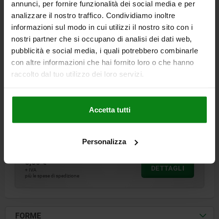
annunci, per fornire funzionalità dei social media e per
analizzare il nostro traffico. Condividiamo inoltre
informazioni sul modo in cui utilizzi il nostro sito con i
nostri partner che si occupano di analisi dei dati web,
pubblicità e social media, i quali potrebbero combinarle
con altre informazioni che hai fornito loro o che hanno
CHIUSURA A LEVA CON GANCIO DI SERRAGGIO MO,
raccolto dal tuo utilizzo dei loro servizi.
FORO AVVITAMENTO VISIB., FORMA:B CON
OCCHIELLO, F1=700, ACCIAIO INOX 1.4301
LUCIDATURA ELETTROL.
Accetta tutti
MATERIALE CORPO BASE=ACCIAIO INOX
FORMA=B
TIPO DI FORMA=CON OCCHIELLO
FORZA DI TENUTA F1 N=700
Numero d’ordine:
05550-05-2430692
Personalizza
5,60 €
DETTAGLI
+ IVA
più le spese di spedizione
FORME