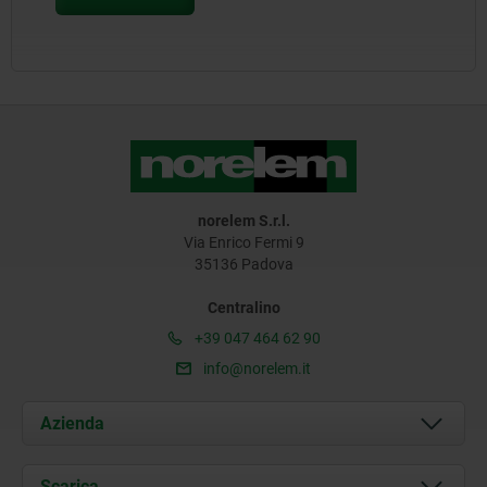
norelem S.r.l.
Via Enrico Fermi 9
35136 Padova
Centralino
+39 047 464 62 90
info@norelem.it
Azienda
Chi siamo
Scarica