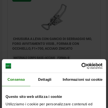
CHIUSURA A LEVA CON GANCIO DI SERRAGGIO MO,
FORO AVVITAMENTO VISIB., FORMA:B CON
OCCHIELLO, F1=700, ACCIAIO ZINCATO
MATERIALE CORPO BASE=ACCIAIO
FORMA=B
TIPO DI FORMA=CON OCCHIELLO
FORZA DI TENUTA F1 N=700
Numero d’ordine:
05550-05-2430691
Consenso
Dettagli
Informazioni sui cookie
2,88 €
DETTAGLI
+ IVA
più le spese di spedizione
Questo sito web utilizza i cookie
05550-05
Utilizziamo i cookie per personalizzare contenuti ed