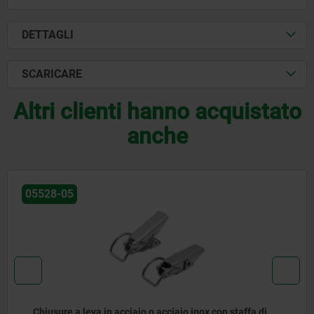
DETTAGLI
SCARICARE
Altri clienti hanno acquistato
anche
05660
 in acciaio o acciaio inox con staffa di
Viti orientabil