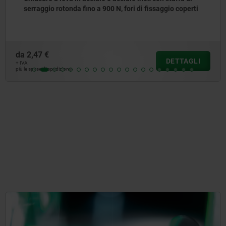
da fino a 900 N, fori di fissaggio coperti
da
8,04 €
DETTAGLI
+ IVA
più le spese di spedizio