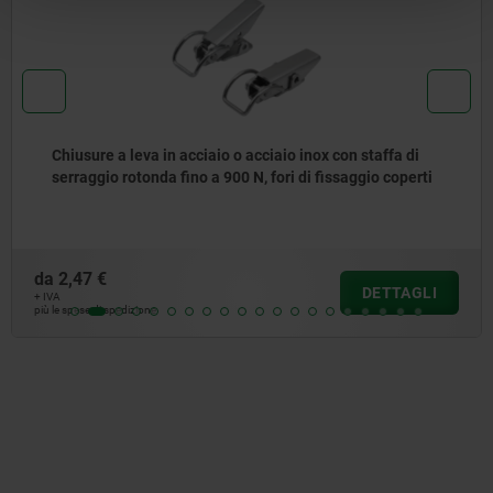
aio o acciaio inox con staffa di
Chiusure a leva in ac
a 900 N, fori di fissaggio coperti
serraggio rotonda fin
o laterali
da
1,08 €
DETTAGLI
+ IVA
più le spese di spedizione