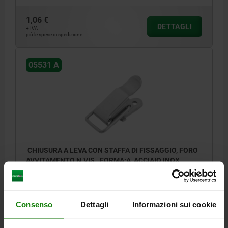
1,06 €
DETTAGLI
+ IVA
più le spese di spedizione
05531 A
CHIUSURA A LEVA CON STAFFA DI FISSAGGIO, FORO
AVVITAMENTO N.VIS., FORMA:A, ACCIAIO INOX
1.4301 LUCIDO, F1=250
MATERIALE CORPO BASE=ACCIAIO INOX
FORMA=A
FORZA DI TENUTA F1 N=250
Consenso
Dettagli
Informazioni sui cookie
Numero d’ordine:
05531-1420492