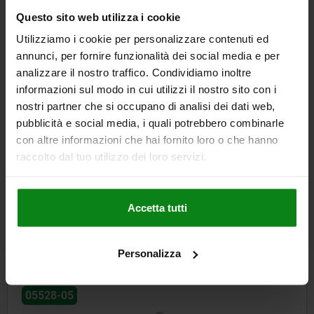
Questo sito web utilizza i cookie
3,11 €
DETTAGLI
+ IVA
Utilizziamo i cookie per personalizzare contenuti ed
più le spese di spedizione
annunci, per fornire funzionalità dei social media e per
analizzare il nostro traffico. Condividiamo inoltre
informazioni sul modo in cui utilizzi il nostro sito con i
DETTAGLI
nostri partner che si occupano di analisi dei dati web,
pubblicità e social media, i quali potrebbero combinarle
CAD
con altre informazioni che hai fornito loro o che hanno
raccolto dal tuo utilizzo dei loro servizi.
SCARICARE
Altri clienti hanno acquistato
Accetta tutti
anche
Personalizza
05528