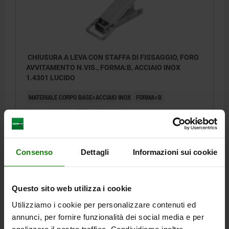
CHIUSURA A LEVA CON STAFFA DI FISSAGGIO, FORO
AVVITAMENTO N.VIS., FORMA:B, ACCIAIO INOX
1.4301 LUCIDO
MATERIALE CORPO BASE=ACCIAIO INOX
FORMA=B
Numero d’ordine:
05536-2521222
10,03 €
DETTAGLI
+ IVA
Consenso
Dettagli
Informazioni sui cookie
più le spese di spedizione
Questo sito web utilizza i cookie
FORME
Utilizziamo i cookie per personalizzare contenuti ed
annunci, per fornire funzionalità dei social media e per
DETTAGLI
analizzare il nostro traffico. Condividiamo inoltre