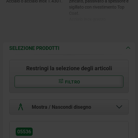
Acciaio o acciaio inox 1.4301.
zincato, passivato a spessore e
sigillato con rivestimento Top
Coat.
Acciaio inox grezzo.
SELEZIONE PRODOTTI
Restringi la selezione degli articoli
FILTRO
Mostra / Nascondi disegno
05536