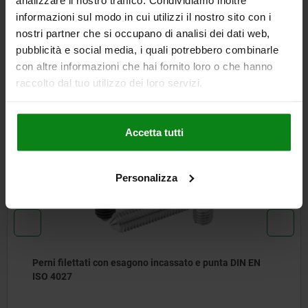
informazioni sul modo in cui utilizzi il nostro sito con i
SCARICARE
nostri partner che si occupano di analisi dei dati web,
pubblicità e social media, i quali potrebbero combinarle
Altri clienti hanno acquistato
con altre informazioni che hai fornito loro o che hanno
raccolto dal tuo utilizzo dei loro servizi.
anche
Accetta tutti
NUOVO
07166
Personalizza
Perni filettati con esagono incassato e punta DIN EN
ISO 4027