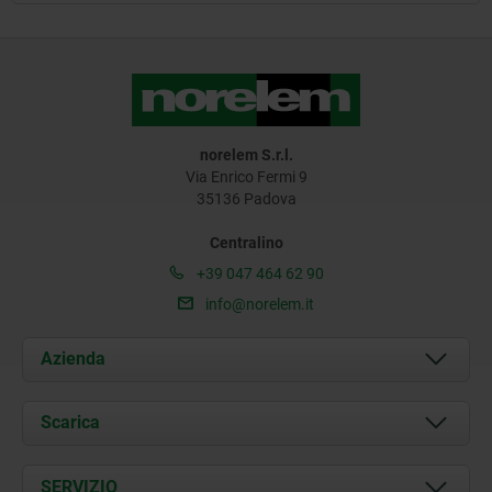
norelem S.r.l.
Via Enrico Fermi 9
35136 Padova
Centralino
+39 047 464 62 90
info@norelem.it
Azienda
Chi siamo
Scarica
Attualità
Documents
SERVIZIO
Contatti