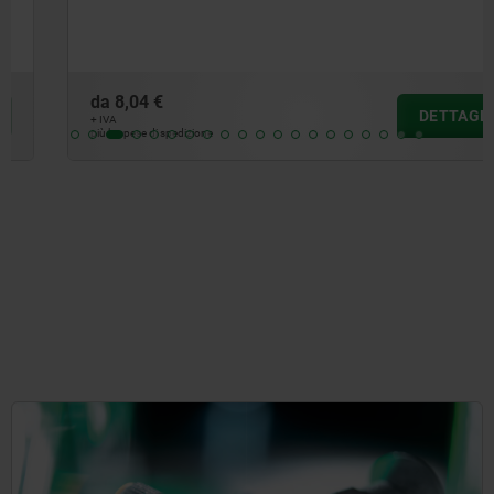
da
8,04 €
DETTAGLI
+ IVA
più le spese di spedizione