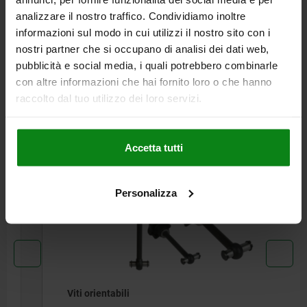
analizzare il nostro traffico. Condividiamo inoltre
CAD
informazioni sul modo in cui utilizzi il nostro sito con i
nostri partner che si occupano di analisi dei dati web,
SCARICARE
pubblicità e social media, i quali potrebbero combinarle
con altre informazioni che hai fornito loro o che hanno
Altri clienti hanno acquistato
raccolto dal tuo utilizzo dei loro servizi.
anche
Accetta tutti
05660
Personalizza
Viti orientabili