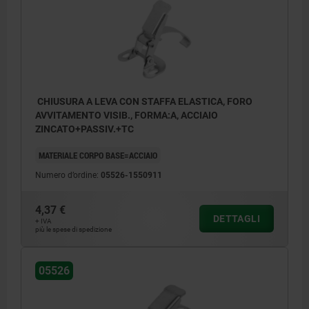
CHIUSURA A LEVA CON STAFFA ELASTICA, FORO
AVVITAMENTO VISIB., FORMA:A, ACCIAIO
ZINCATO+PASSIV.+TC
MATERIALE CORPO BASE=ACCIAIO
Numero d’ordine:
05526-1550911
4,37 €
DETTAGLI
+ IVA
più le spese di spedizione
05526