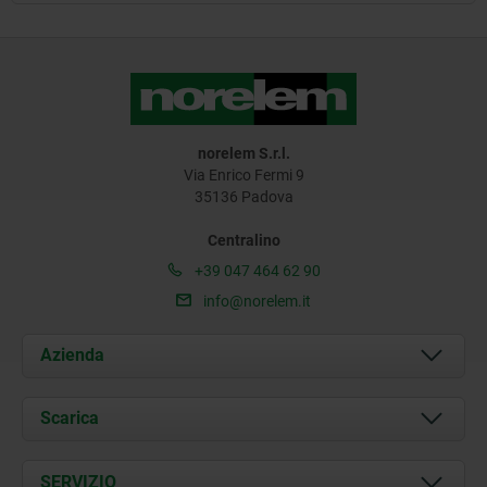
norelem S.r.l.
Via Enrico Fermi 9
35136 Padova
Centralino
+39 047 464 62 90
info@norelem.it
Azienda
Chi siamo
Scarica
Attualità
Documents
SERVIZIO
Contatti