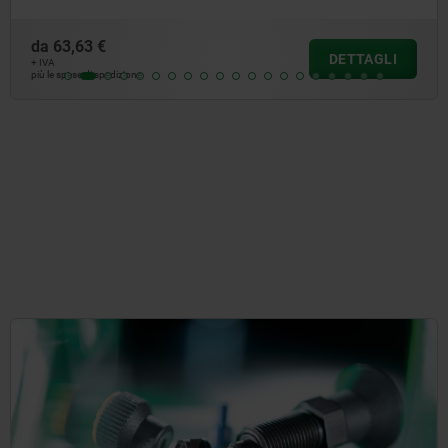
da
63,63 €
DETTAGLI
+ IVA
più le spese di spedizione