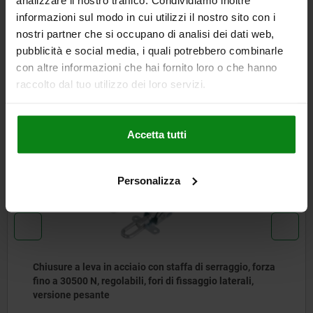
informazioni sul modo in cui utilizzi il nostro sito con i
SCARICARE
nostri partner che si occupano di analisi dei dati web,
pubblicità e social media, i quali potrebbero combinarle
Altri clienti hanno acquistato
con altre informazioni che hai fornito loro o che hanno
raccolto dal tuo utilizzo dei loro servizi.
anche
Accetta tutti
05560
Personalizza
Chiusure a leva in acciaio con staffa di serraggio, forza
fino a 30500 N, regolabili, fori di fissaggio laterali,
versione pesante