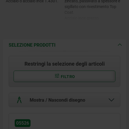
Acciaio o acciaio inox 1.4301.
zincato, passivato a spessore e
sigillato con rivestimento Top
Coat.
Acciaio inox grezzo.
SELEZIONE PRODOTTI
Restringi la selezione degli articoli
FILTRO
Mostra / Nascondi disegno
05526