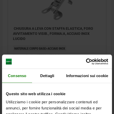
CHIUSURA A LEVA CON STAFFA ELASTICA, FORO
AVVITAMENTO VISIB., FORMA:A, ACCIAIO INOX
LUCIDO
MATERIALE CORPO BASE=ACCIAIO INOX
Numero d’ordine:
05526-1550912
12,28 €
DETTAGLI
+ IVA
Consenso
Dettagli
Informazioni sui cookie
più le spese di spedizione
Questo sito web utilizza i cookie
DETTAGLI
Utilizziamo i cookie per personalizzare contenuti ed
annunci, per fornire funzionalità dei social media e per
CAD
analizzare il nostro traffico. Condividiamo inoltre