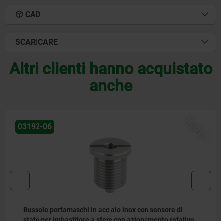
CAD
SCARICARE
Altri clienti hanno acquistato
anche
NUOVO
03415
ore di
Imbastitore a sfere con elevata resistenza a
o rotativo