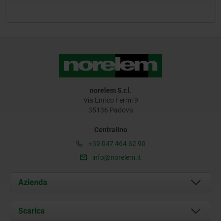
norelem S.r.l.
Via Enrico Fermi 9
35136 Padova
Centralino
+39 047 464 62 90
info@norelem.it
Azienda
Chi siamo
Scarica