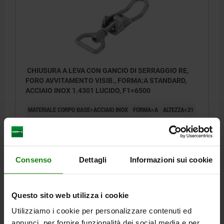
CHIUSURA A LEVA CON GANCIO DI SERRAGGIO RE,
FORO AVVITAMENTO VISIB., FORMA:A STANDARD,
ACCIAIO INOX 1.4301 LUCIDO, F1=6500
MATERIALE CORPO BASE=ACCIAIO INOX
FORMA=A
ALTEZZA=21
LUNGHEZZA=145
FORZA DI TENUTA F1 N=6500
Numero d’ordine:
05552-1611452
Consenso
Dettagli
Informazioni sui cookie
36,28 €
DETTAGLI
+ IVA
più le spese di spedizione
Questo sito web utilizza i cookie
05552
Utilizziamo i cookie per personalizzare contenuti ed
annunci, per fornire funzionalità dei social media e per