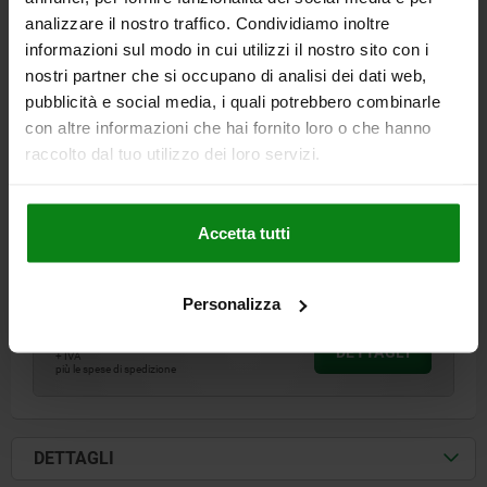
analizzare il nostro traffico. Condividiamo inoltre
informazioni sul modo in cui utilizzi il nostro sito con i
nostri partner che si occupano di analisi dei dati web,
pubblicità e social media, i quali potrebbero combinarle
con altre informazioni che hai fornito loro o che hanno
CHIUSURA A LEVA CON GANCIO DI SERRAGGIO RE,
raccolto dal tuo utilizzo dei loro servizi.
FORO AVVITAMENTO VISIB., FORMA:A STANDARD,
ACCIAIO INOX 1.4301 LUCIDO, F1=6500
MATERIALE CORPO BASE=ACCIAIO INOX
FORMA=A
ALTEZZA=36
Accetta tutti
LUNGHEZZA=168
FORZA DI TENUTA F1 N=6500
Numero d’ordine:
05552-1611682
Personalizza
37,17 €
DETTAGLI
+ IVA
più le spese di spedizione
DETTAGLI