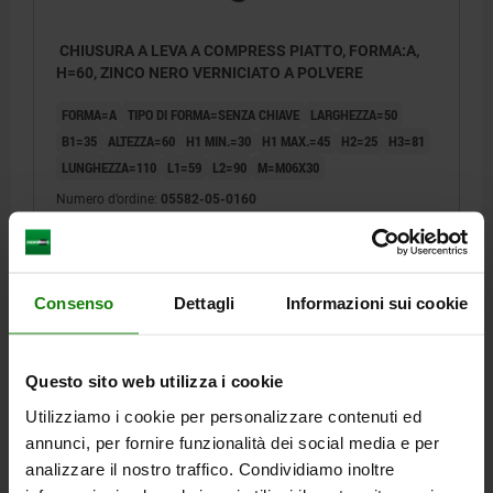
CHIUSURA A LEVA A COMPRESS PIATTO, FORMA:A,
H=60, ZINCO NERO VERNICIATO A POLVERE
FORMA=A
TIPO DI FORMA=SENZA CHIAVE
LARGHEZZA=50
B1=35
ALTEZZA=60
H1 MIN.=30
H1 MAX.=45
H2=25
H3=81
LUNGHEZZA=110
L1=59
L2=90
M=M06X30
Numero d’ordine:
05582-05-0160
17,41 €
DETTAGLI
+ IVA
più le spese di spedizione
Consenso
Dettagli
Informazioni sui cookie
05582-05 A
Questo sito web utilizza i cookie
Utilizziamo i cookie per personalizzare contenuti ed
annunci, per fornire funzionalità dei social media e per
analizzare il nostro traffico. Condividiamo inoltre