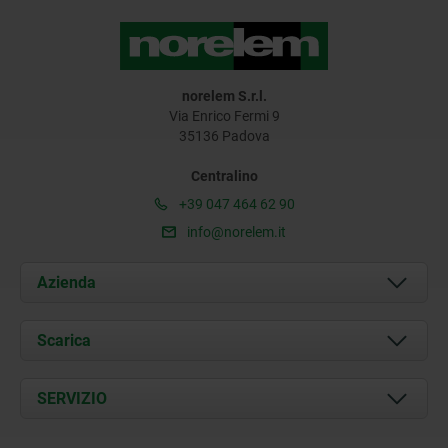
norelem S.r.l.
Via Enrico Fermi 9
35136 Padova
Centralino
+39 047 464 62 90
info@norelem.it
Azienda
Chi siamo
Scarica
Attualità
Documents
SERVIZIO
Contatti