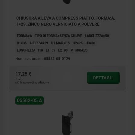
CHIUSURA A LEVA A COMPRESS PIATTO, FORMA:A,
H=29, ZINCO NERO VERNICIATO A POLVERE
FORMA=A
TIPO DI FORMA=SENZA CHIAVE
LARGHEZZA=50
B1=35
ALTEZZA=29
H1 MAX.=15
H2=25
H3=81
LUNGHEZZA=110
L1=59
L2=90
M=M06X30
Numero d’ordine:
05582-05-0129
17,25 €
DETTAGLI
+ IVA
più le spese di spedizione
05582-05 A
1) Sezione di montaggio