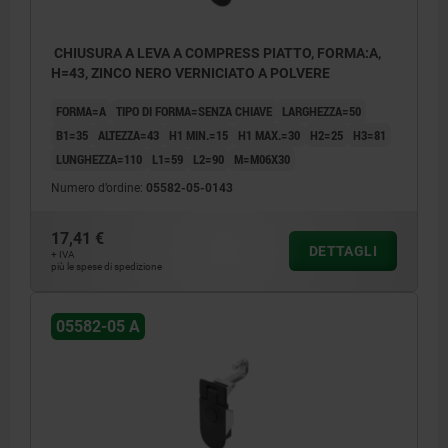
CHIUSURA A LEVA A COMPRESS PIATTO, FORMA:A,
H=43, ZINCO NERO VERNICIATO A POLVERE
FORMA=A
TIPO DI FORMA=SENZA CHIAVE
LARGHEZZA=50
B1=35
ALTEZZA=43
H1 MIN.=15
H1 MAX.=30
H2=25
H3=81
LUNGHEZZA=110
L1=59
L2=90
M=M06X30
Numero d’ordine:
05582-05-0143
17,41 €
DETTAGLI
+ IVA
più le spese di spedizione
05582-05 A