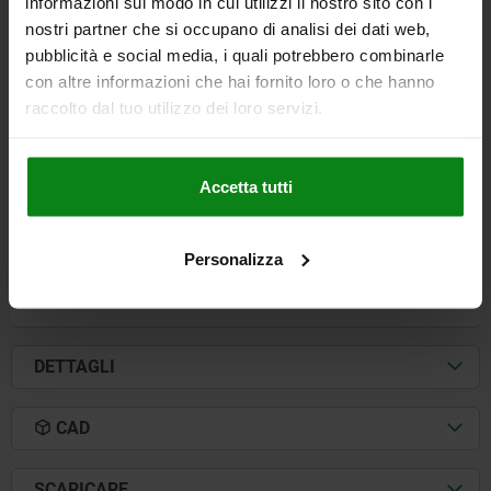
informazioni sul modo in cui utilizzi il nostro sito con i
nostri partner che si occupano di analisi dei dati web,
CHIUSURA A LEVA A COMPRESS PIATTO, FORMA:A,
pubblicità e social media, i quali potrebbero combinarle
H=75, ZINCO NERO VERNICIATO A POLVERE
con altre informazioni che hai fornito loro o che hanno
FORMA=A
TIPO DI FORMA=SENZA CHIAVE
LARGHEZZA=50
raccolto dal tuo utilizzo dei loro servizi.
B1=35
ALTEZZA=75
H1 MIN.=45
H1 MAX.=60
H2=25
H3=81
LUNGHEZZA=110
L1=59
L2=90
M=M06X30
Accetta tutti
Numero d’ordine:
05582-05-0175
17,58 €
Personalizza
DETTAGLI
+ IVA
più le spese di spedizione
DETTAGLI
CAD
SCARICARE