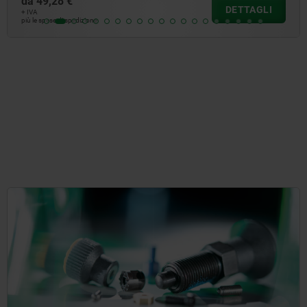
da
40,03 €
DETTAGLI
+ IVA
più le spese di spedizione