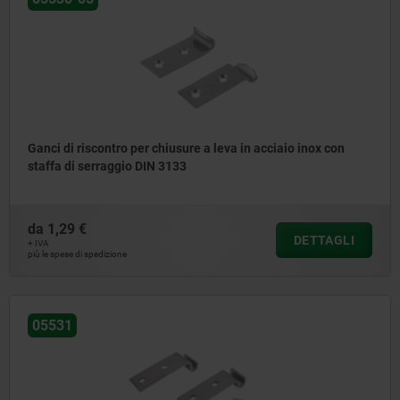
Ganci di riscontro per chiusure a leva in acciaio inox con
staffa di serraggio DIN 3133
da
1,29 €
DETTAGLI
+ IVA
più le spese di spedizione
05531