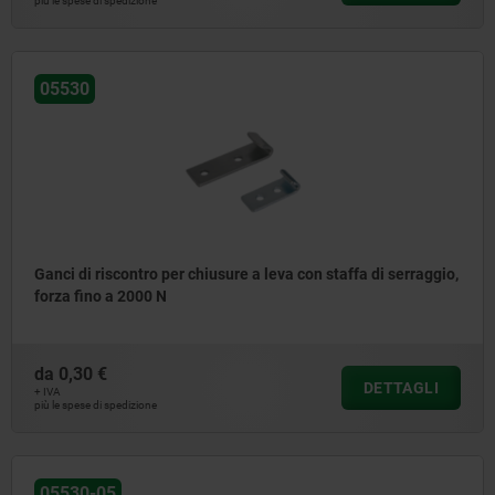
più le spese di spedizione
05530
Ganci di riscontro per chiusure a leva con staffa di serraggio,
forza fino a 2000 N
da
0,30 €
DETTAGLI
+ IVA
più le spese di spedizione
05530-05