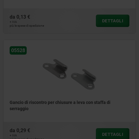
da
0,13 €
DETTAGLI
+ IVA
più le spese di spedizione
05528
Gancio di riscontro per chiusure a leva con staffa di
serraggio
da
0,29 €
DETTAGLI
+ IVA