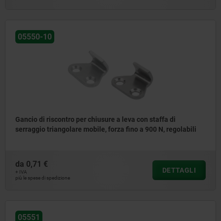
05550-10
Gancio di riscontro per chiusure a leva con staffa di
serraggio triangolare mobile, forza fino a 900 N, regolabili
da
0,71 €
DETTAGLI
+ IVA
più le spese di spedizione
05551