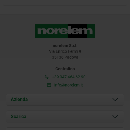
norelem S.r.l.
Via Enrico Fermi 9
35136 Padova
Centralino
+39 047 464 62 90
info@norelem.it
Azienda
Chi siamo
Scarica
Attualità