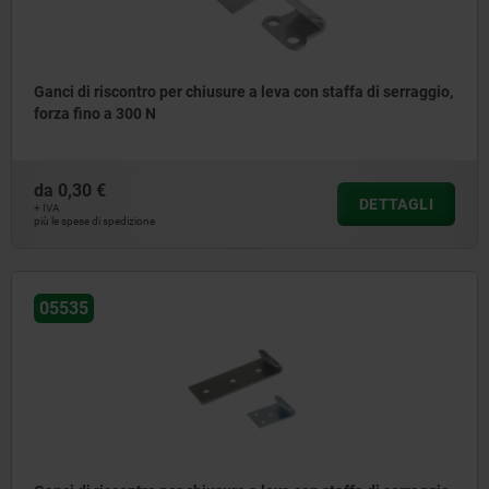
Ganci di riscontro per chiusure a leva con staffa di serraggio,
forza fino a 300 N
da
0,30 €
DETTAGLI
+ IVA
più le spese di spedizione
05535