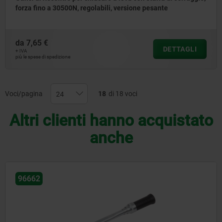
forza fino a 30500N, regolabili, versione pesante
da
7,65 €
DETTAGLI
+ IVA
più le spese di spedizione
Voci/pagina
18
di 18 voci
Altri clienti hanno acquistato
anche
42201-15