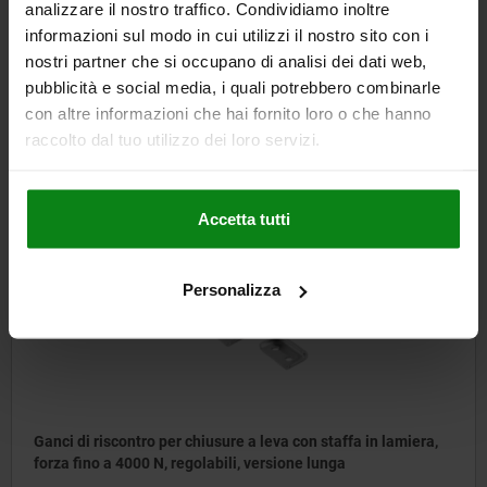
analizzare il nostro traffico. Condividiamo inoltre
informazioni sul modo in cui utilizzi il nostro sito con i
Ganci di riscontro per chiusure a leva con staffa in lamiera,
nostri partner che si occupano di analisi dei dati web,
forza fino a 1000 N, regolabili, versione corta
pubblicità e social media, i quali potrebbero combinarle
con altre informazioni che hai fornito loro o che hanno
raccolto dal tuo utilizzo dei loro servizi.
da
0,54 €
DETTAGLI
+ IVA
più le spese di spedizione
Accetta tutti
05545
Personalizza
Ganci di riscontro per chiusure a leva con staffa in lamiera,
forza fino a 4000 N, regolabili, versione lunga