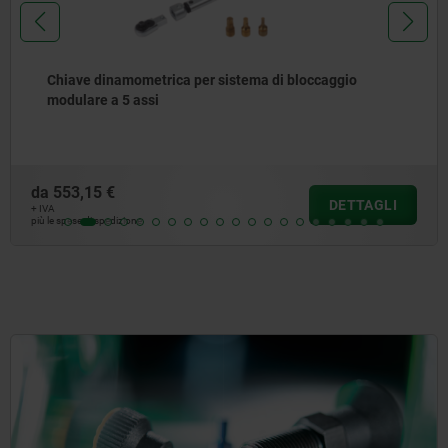
 per sistema di bloccaggio
UNILOCK Modulo bas
da
1.627,25 €
DETTAGLI
+ IVA
più le spese di spedizione