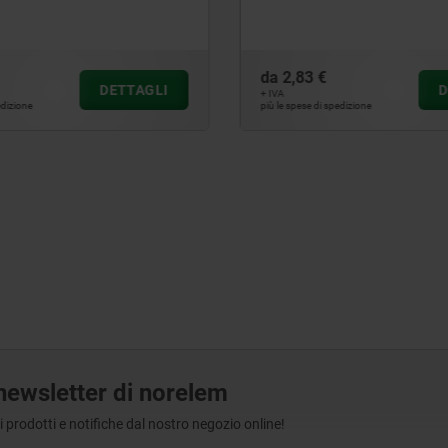
da
2,83 €
DETTAGLI
D
+ IVA
edizione
più le spese di spedizione
a newsletter di norelem
tri prodotti e notifiche dal nostro negozio online!