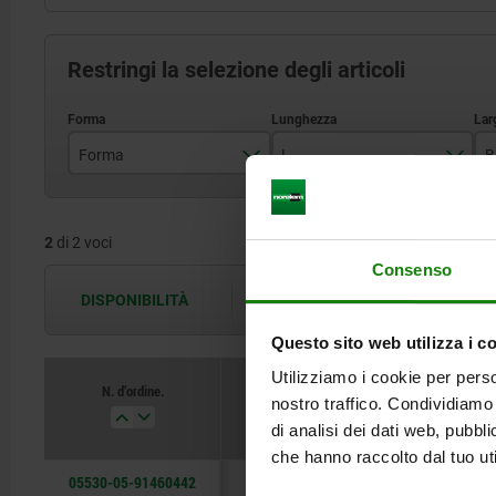
Restringi la selezione degli articoli
Forma
L
B
A
44
2
di 2 voci
B
48
Consenso
DISPONIBILITÀ
Le disponibilità vengono aggiornate più 
Questo sito web utilizza i c
Utilizziamo i cookie per perso
N. d’ordine.
nostro traffico. Condividiamo 
Forma
L
di analisi dei dati web, pubbl
che hanno raccolto dal tuo uti
05530-05-91460442
A
44