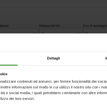
A
D
18
20
4,8
INGRANDISCI LA TABELLA
Dettagli
Disponibile a mag
volte al giorno a intervalli regolari.
Disponibile entro 
ookie
nalizzare contenuti ed annunci, per fornire funzionalità dei socia
inoltre informazioni sul modo in cui utilizzi il nostro sito con i n
B
A
D
icità e social media, i quali potrebbero combinarle con altre inform
lizzo dei loro servizi.
18
20
4,8