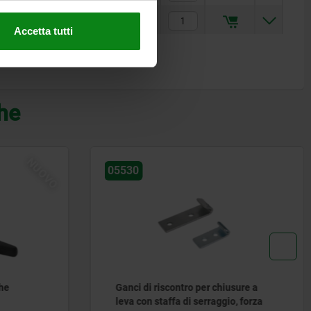
1,29 €
Accetta tutti
che
NUOVO
05530
he
Ganci di riscontro per chiusure a
leva con staffa di serraggio, forza