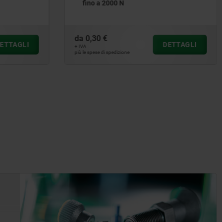
fino a 2000 N
da
0,30 €
ETTAGLI
DETTAGLI
+ IVA
più le spese di spedizione