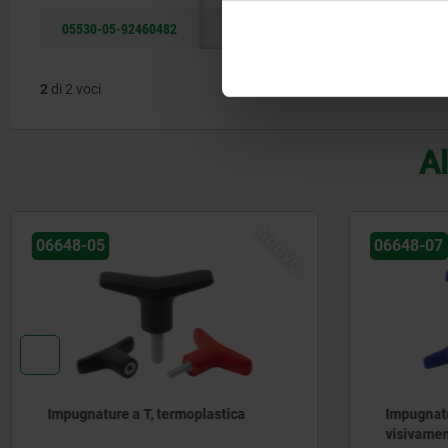
05530-05-92460482
B
48
2
di 2 voci
Al
NUOVO
06648-05
06648-07
Impugnature a T, termoplastica
Impugnatu
visivame