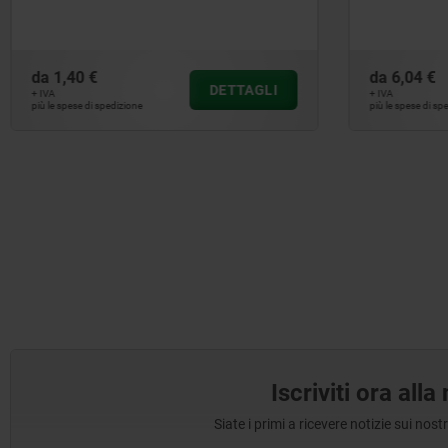
da
1,40 €
da
6,04 €
DETTAGLI
+ IVA
+ IVA
più le spese di spedizione
più le spese di sp
Iscriviti ora all
Siate i primi a ricevere notizie sui nos