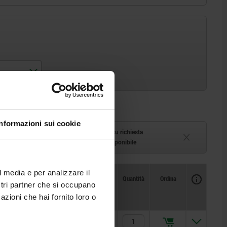
Informazioni sui cookie
azzino
Tempi di consegna su richiesta
1-2 settimane
Attualmente non disponibile
l media e per analizzare il
Disponibilità
CAD
Quantità
Ordina
ostri partner che si occupano
Prezzo
azioni che hai fornito loro o
1,29 €