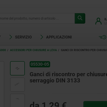
I
L
Y
SERVIZIO
APPLICAZIONI
5000
ACCESSORI PER CHIUSURE A LEVA
GANCI DI RISCONTRO PER CHIUSUR
05530-05
Ganci di riscontro per chiusure
serraggio DIN 3133
da
1,29 €