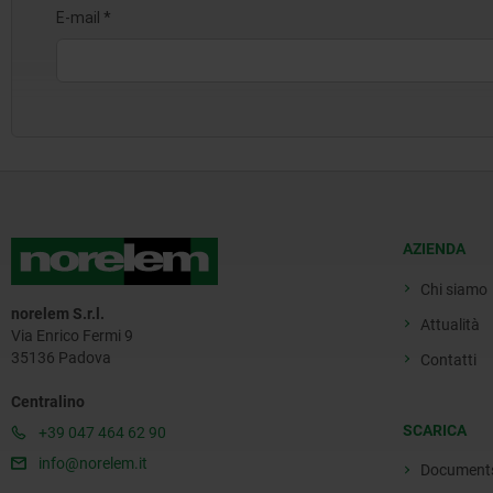
AZIENDA
Chi siamo
norelem S.r.l.
Attualità
Via Enrico Fermi 9
35136 Padova
Contatti
Centralino
SCARICA
+39 047 464 62 90
info@norelem.it
Document