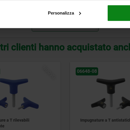
18
20
4,8
Personalizza
INGRANDISCI LA TABELLA
tri clienti hanno acquistato an
NUOVO
06648-08
re a T rilevabili
Impugnature a T antistatic
nte