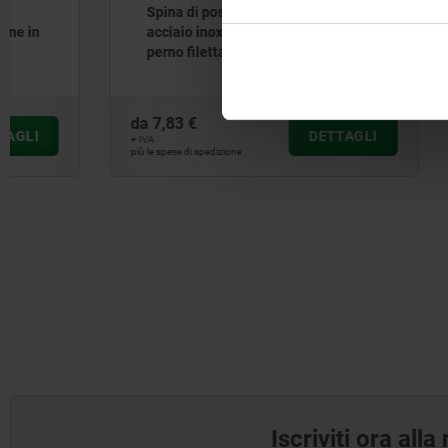
Spina di posizione in acciaio o
Elementi 
acciaio inox, versione corta, con
inox per 
perno filettato
leva di se
Bowden
da
7,83 €
da
47,44 €
DETTAGLI
+ IVA
+ IVA
più le spese di spedizione
più le spese di sp
Iscriviti ora all