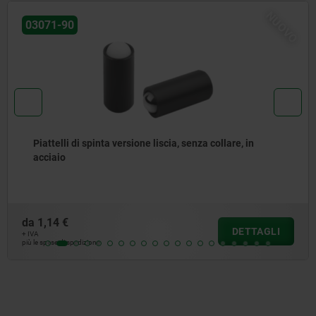
NUOVO
03072-20
Piattelli di spinta per montaggio a pressione, se
collare, acciaio
da
1,20 €
AGLI
DET
+ IVA
più le spese di spedizione