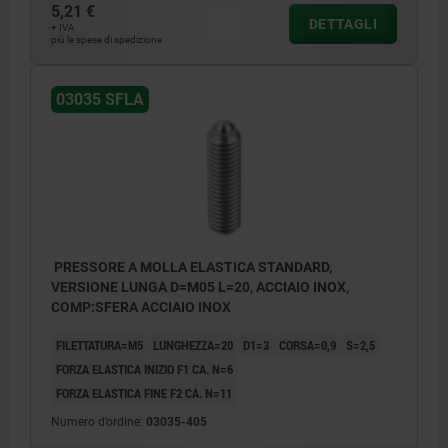
5,21 €
DETTAGLI
+ IVA
più le spese di spedizione
03035 SFLA
PRESSORE A MOLLA ELASTICA STANDARD,
VERSIONE LUNGA D=M05 L=20, ACCIAIO INOX,
COMP:SFERA ACCIAIO INOX
FILETTATURA=M5
LUNGHEZZA=20
D1=3
CORSA=0,9
S=2,5
FORZA ELASTICA INIZIO F1 CA. N=6
FORZA ELASTICA FINE F2 CA. N=11
Numero d’ordine:
03035-405