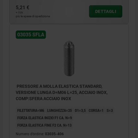
5,21 €
DETTAGLI
+ IVA
più le spese di spedizione
03035 SFLA
PRESSORE A MOLLA ELASTICA STANDARD,
VERSIONE LUNGA D=M06 L=25, ACCIAIO INOX,
COMP:SFERA ACCIAIO INOX
FILETTATURA=M6
LUNGHEZZA=25
D1=3,5
CORSA=1
S=3
FORZA ELASTICA INIZIO F1 CA. N=9
FORZA ELASTICA FINE F2 CA. N=13
Numero d’ordine:
03035-406