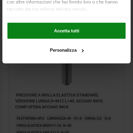
con altre informazioni che hai fornito loro o che hanno
Numero d’ordine:
03035-410
raccolto dal tuo utilizzo dei loro servizi.
6,62 €
DETTAGLI
+ IVA
più le spese di spedizione
Accetta tutti
03035 SFLA
Personalizza
PRESSORE A MOLLA ELASTICA STANDARD,
VERSIONE LUNGA D=M12 L=40, ACCIAIO INOX,
COMP:SFERA ACCIAIO INOX
FILETTATURA=M12
LUNGHEZZA=40
D1=8
CORSA=2,5
S=6
FORZA ELASTICA INIZIO F1 CA. N=30
FORZA ELASTICA FINE F2 CA. N=55