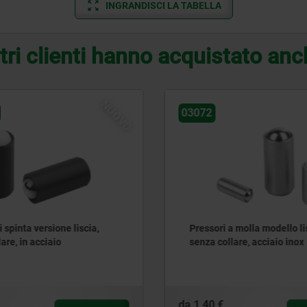
INGRANDISCI LA TABELLA
tri clienti hanno acquistato an
03020
a molla modello liscio,
Pressori a molla con senso
lare, acciaio inox
da
62,11 €