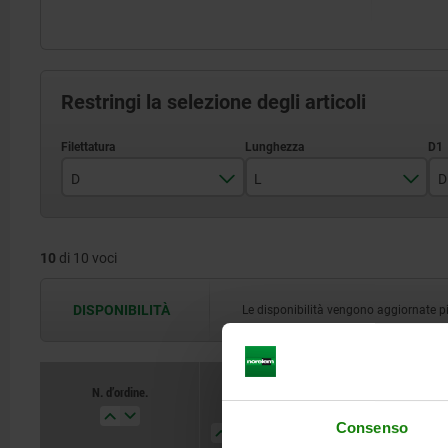
Restringi la selezione degli articoli
D
L
D
M3
10
10
di 10 voci
M4
15
M5
18
DISPONIBILITÀ
Le disponibilità vengono aggiornate più 
M6
20
M8
22
N. d’ordine.
D
L
D1
H
M10
28
Consenso