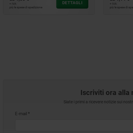
DETTAGLI
+ IVA
+ IVA
più le spese di spedizione
più le spese di s
Iscriviti ora all
Siate i primi a ricevere notizie sui nos