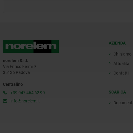
AZIENDA
Chi siamo
norelem S.r.l.
Attualità
Via Enrico Fermi 9
35136 Padova
Contatti
Centralino
SCARICA
+39 047 464 62 90
info@norelem.it
Document