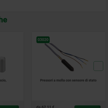
che
03058-01
re di stato
Pressori a molla con esagono
incassato e puntale in POM
spianato, acciaio inox
da
6,00 €