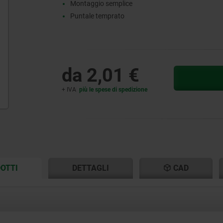
Montaggio semplice
Puntale temprato
da
2,01 €
+ IVA
più le spese di spedizione
CURRENT
CURRENT
OTTI
DETTAGLI
CAD
TAB:
TAB: