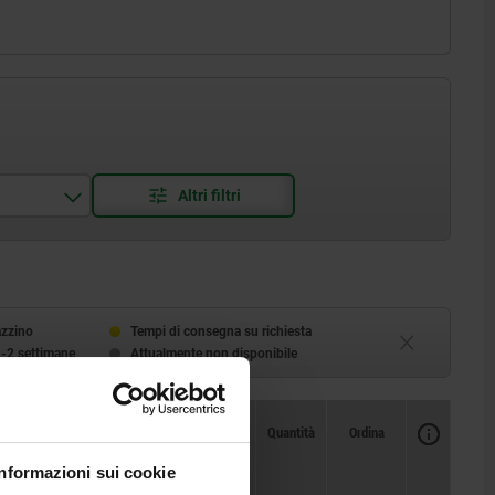
azzino
Tempi di consegna su richiesta
1-2 settimane
Attualmente non disponibile
Disponibilità
CAD
Quantità
Ordina
F2 ca.
Prezzo
Informazioni sui cookie