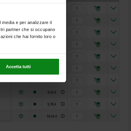
2,69 €
2,09 €
l media e per analizzare il
ostri partner che si occupano
2,01 €
azioni che hai fornito loro o
2,08 €
2,46 €
Accetta tutti
2,75 €
3,53 €
4,52 €
5,78 €
10,24 €