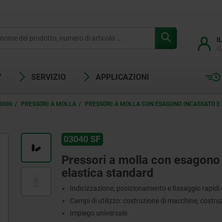
I
L
Y
SERVIZIO
APPLICAZIONI
3000
PRESSORI A MOLLA
PRESSORI A MOLLA CON ESAGONO INCASSATO E 
03040 SF
Pressori a molla con esagono 
elastica standard
Indicizzazione, posizionamento e fissaggio rapidi
Campi di utilizzo: costruzione di macchine, costru
Impiego universale