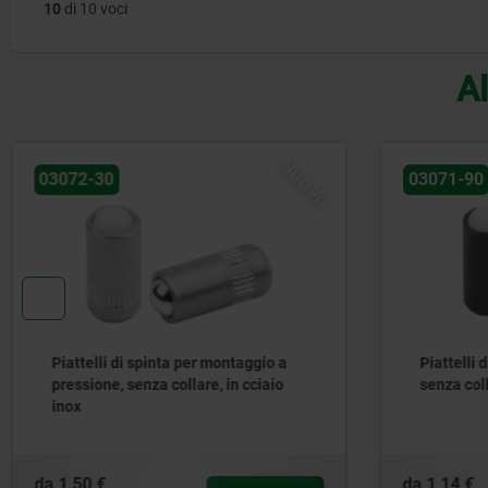
10
di 10 voci
Al
NUOVO
03071-90
03072
Piattelli di spinta versione liscia,
Pressori 
senza collare, in acciaio
senza col
da
1,14 €
da
1,40 €