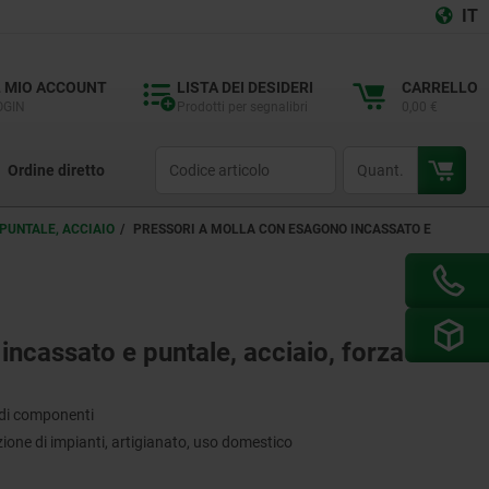
IT
L MIO ACCOUNT
LISTA DEI DESIDERI
CARRELLO
OGIN
Prodotti per segnalibri
0,00 €
productCode
qty
Ordine diretto
PUNTALE, ACCIAIO
PRESSORI A MOLLA CON ESAGONO INCASSATO E
incassato e puntale, acciaio, forza
 di componenti
zione di impianti, artigianato, uso domestico