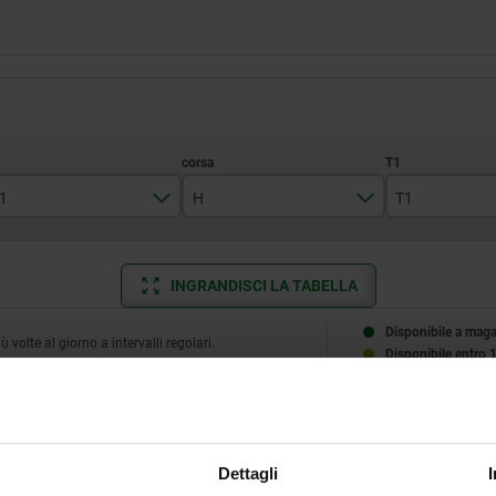
1
H
T1
1
1,5
0,6
INGRANDISCI LA TABELLA
1,5
2,3
0,8
2,4
2,5
1
Disponibile a mag
volte al giorno a intervalli regolari.
Disponibile entro 
2,7
3
1,4
3,5
4
2
T1
N
S
Forza elastica inizio F1 ca.
Forza elastica fine 
4
5
2,5
N
N
Dettagli