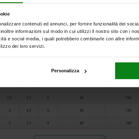
6
7
3
1
0,4
0,7
0,5
3
ookie
7,5
10
0,6
0,6
1,3
5
16
nalizzare contenuti ed annunci, per fornire funzionalità dei socia
10
inoltre informazioni sul modo in cui utilizzi il nostro sito con i n
0,8
0,8
1,5
6
20
icità e social media, i quali potrebbero combinarle con altre inform
12
lizzo dei loro servizi.
1
1
2
7
20
1,4
1,2
2,5
9
35
Personalizza
1,4
1,6
3
9
35
2
2
4
12
55
2,5
2,5
5
45
100
3
2,5
6
60
120
3
2,5
8
80
160