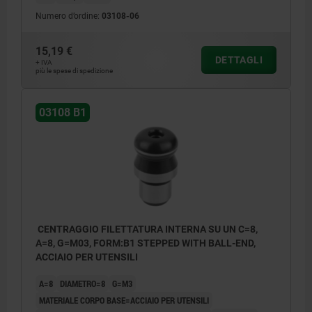
Numero d’ordine:
03108-06
B1) Filettatura interna su un lato con foro
15,19 €
cieco
DETTAGLI
+ IVA
più le spese di spedizione
B2) Filettatura interna su entrambi i lati con
foro cieco
03108 B1
B3) Filettatura interna su entrambi i lati con
foro passante
CENTRAGGIO FILETTATURA INTERNA SU UN C=8,
A=8, G=M03, FORM:B1 STEPPED WITH BALL-END,
ACCIAIO PER UTENSILI
A=8
DIAMETRO=8
G=M3
MATERIALE CORPO BASE=ACCIAIO PER UTENSILI