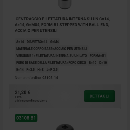
CENTRAGGIO FILETTATURA INTERNA SU UN C=14,
A=14, G=M04, FORM:B1 STEPPED WITH BALL-END,
ACCIAIO PER UTENSILI
A=14
DIAMETRO=14
G=M4
MATERIALE CORPO BASE=ACCIAIO PER UTENSILI
VERSIONE 1=FILETTATURA INTERNA SU UN LATO
FORMA=B1
FORO DI BASE DELLA FILETTATURA=FORO CIECO
B=10
D=10
E=14
F=3,5
H=8
J=R 3,5
Numero d’ordine:
03108-14
21,28 €
DETTAGLI
+ IVA
più le spese di spedizione
03108 B1