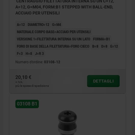
CENTRAGGIO FILETTATURA INTERNA SU UN C=12,
A=12, G=M04, FORM:B1 STEPPED WITH BALL-END,
ACCIAIO PER UTENSILI
A=12
DIAMETRO=12
G=M4
MATERIALE CORPO BASE=ACCIAIO PER UTENSILI
VERSIONE 1=FILETTATURA INTERNA SU UN LATO
FORMA=B1
FORO DI BASE DELLA FILETTATURA=FORO CIECO
B=8
D=8
E=12
F=3
H=8
J=R 3
Numero d’ordine:
03108-12
20,10 €
DETTAGLI
+ IVA
più le spese di spedizione
03108 B1