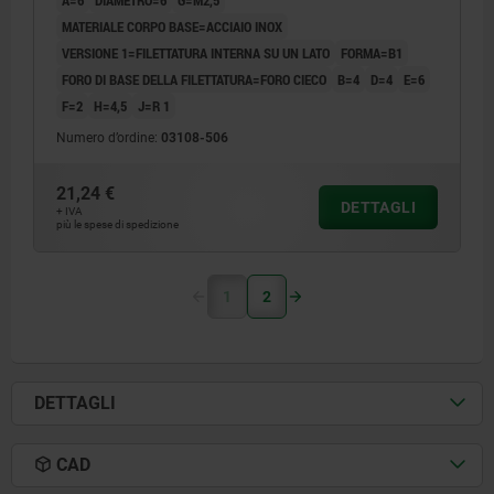
A=6
DIAMETRO=6
G=M2,5
MATERIALE CORPO BASE=ACCIAIO INOX
VERSIONE 1=FILETTATURA INTERNA SU UN LATO
FORMA=B1
FORO DI BASE DELLA FILETTATURA=FORO CIECO
B=4
D=4
E=6
F=2
H=4,5
J=R 1
Numero d’ordine:
03108-506
21,24 €
DETTAGLI
+ IVA
più le spese di spedizione
1
2
DETTAGLI
CAD