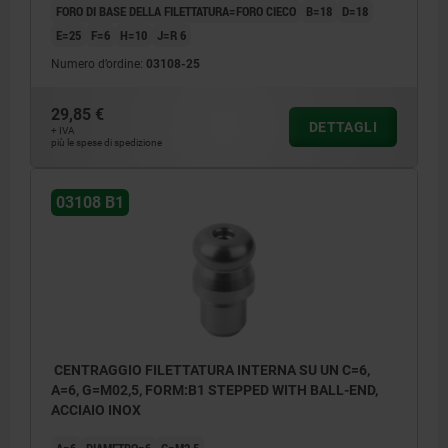
FORO DI BASE DELLA FILETTATURA=FORO CIECO
B=18
D=18
E=25
F=6
H=10
J=R 6
Numero d’ordine:
03108-25
29,85 €
DETTAGLI
+ IVA
più le spese di spedizione
03108 B1
CENTRAGGIO FILETTATURA INTERNA SU UN C=6,
A=6, G=M02,5, FORM:B1 STEPPED WITH BALL-END,
ACCIAIO INOX