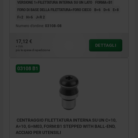
VERSIONE 1=FILETTATURA INTERNA SU UN LATO
FORMA=B1
FORO DI BASE DELLA FILETTATURA=FORO CIECO
B=6
D=6
E=8
F=2
H=6
J=R 2
Numero d’ordine:
03108-08
17,12 €
DETTAGLI
+ IVA
più le spese di spedizione
03108 B1
CENTRAGGIO FILETTATURA INTERNA SU UN C=10,
A=10, G=M03, FORM:B1 STEPPED WITH BALL-END,
ACCIAIO PER UTENSILI