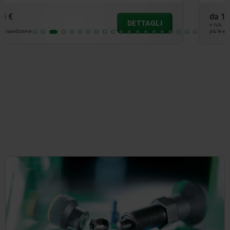
da
13,79 €
DETTAGLI
+ IVA
più le spese di spedizione