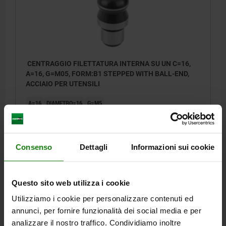
CENTRAGGIO FILETTATURA INTERNA SU UN C=16,
A=16, G=M05, FORM:B1 STEPPED WITH BALL-END,
ACCIAIO PER UTENSILI
A=16
DIAMETRO=16
G=M5
MATERIALE CORPO BASE=ACCIAIO PER UTENSILI
VERSIONE 1=FILETTATURA INTERNA SU UN LATO
FORMA=B1
FORO DI BASE DELLA FILETTATURA=FORO CIECO
B=12
D=12
Consenso
Dettagli
Informazioni sui cookie
E=16
F=4
H=10
J=R 4
Numero d’ordine:
03108-16
Questo sito web utilizza i cookie
21,88 €
DETTAGLI
Utilizziamo i cookie per personalizzare contenuti ed
+ IVA
più le spese di spedizione
annunci, per fornire funzionalità dei social media e per
analizzare il nostro traffico. Condividiamo inoltre