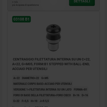
DETTAGLI
+ IVA
più le spese di spedizione
03108 B1
CENTRAGGIO FILETTATURA INTERNA SU UN C=22,
A=22, G=M05, FORM:B1 STEPPED WITH BALL-END,
ACCIAIO PER UTENSILI
A=22
DIAMETRO=22
G=M5
MATERIALE CORPO BASE=ACCIAIO PER UTENSILI
VERSIONE 1=FILETTATURA INTERNA SU UN LATO
FORMA=B1
FORO DI BASE DELLA FILETTATURA=FORO CIECO
B=16
D=16
E=22
F=5,5
H=10
J=R 5,5