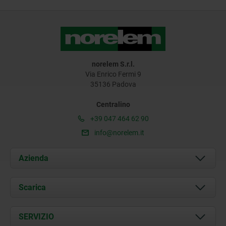
norelem S.r.l.
Via Enrico Fermi 9
35136 Padova
Centralino
+39 047 464 62 90
info@norelem.it
Azienda
Chi siamo
Scarica
Attualità
Documents
SERVIZIO
Contatti