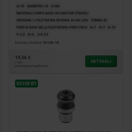
A=10
DIAMETRO=10
G=M3
MATERIALE CORPO BASE=ACCIAIO PER UTENSILI
VERSIONE 1=FILETTATURA INTERNA SU UN LATO
FORMA=B1
FORO DI BASE DELLA FILETTATURA=FORO CIECO
B=7
D=7
E=10
F=2,5
H=6
J=R 2,5
Numero d’ordine:
03108-10
19,56 €
DETTAGLI
+ IVA
più le spese di spedizione
03108 B1