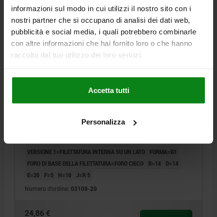
informazioni sul modo in cui utilizzi il nostro sito con i
03108 B1
nostri partner che si occupano di analisi dei dati web,
pubblicità e social media, i quali potrebbero combinarle
con altre informazioni che hai fornito loro o che hanno
raccolto dal tuo utilizzo dei loro servizi.
Accetta tutti
CENTRAGGIO FILETTATURA INTERNA SU UN C=20,
A=20, G=M05, FORM:B1 STEPPED WITH BALL-END,
ACCIAIO PER UTENSILI
Personalizza
A=20
DIAMETRO=20
G=M5
MATERIALE CORPO BASE=ACCIAIO PER UTENSILI
VERSIONE 1=FILETTATURA INTERNA SU UN LATO
FORMA=B1
FORO DI BASE DELLA FILETTATURA=FORO CIECO
B=14
D=14
E=20
F=5
H=10
J=R 5
Numero d’ordine:
03108-20
24,86 €