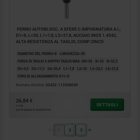
PERNO AUTOBLOCC. A SFERE C.IMPUGNATURA A L,
D1=8, L=30, L1=7,8, L5=37,8, ACCIAIO INOX 1.4542,
ALTA RESISTENZA AL TAGLIO, COMP:ZINCO
DIAMETRO DEL PERNO=8
LUNGHEZZA=30
FORZA DI TAGLIO A DOPPIO TAGLIO MAX. KN=63
B=23
D=52,2
D2=9,5
D3=17,3
D4=35,4
L1=7,8
L2=33
L3=24,2
L5=37,8
FORO DI ALLOGGIAMENTO H11=8
Numero d’ordine:
03422-113508030
26,84 €
DETTAGLI
+ IVA
più le spese di spedizione
1
2
3