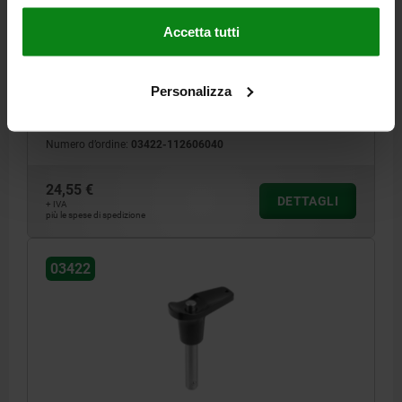
D1=6, L=40, L1=6,8, L5=46,8, ACCIAIO INOX 1.4542,
ALTA RESISTENZA AL TAGLIO, COMP:ZINCO
Accetta tutti
DIAMETRO DEL PERNO=6
LUNGHEZZA=40
FORZA DI TAGLIO A DOPPIO TAGLIO MAX. KN=35
B=17,6
D=39,3
Personalizza
D2=6,85
D3=13,2
D4=26
L1=6,8
L2=25
L3=19,2
L5=46,8
FORO DI ALLOGGIAMENTO H11=6
Numero d’ordine:
03422-112606040
24,55 €
DETTAGLI
+ IVA
più le spese di spedizione
03422