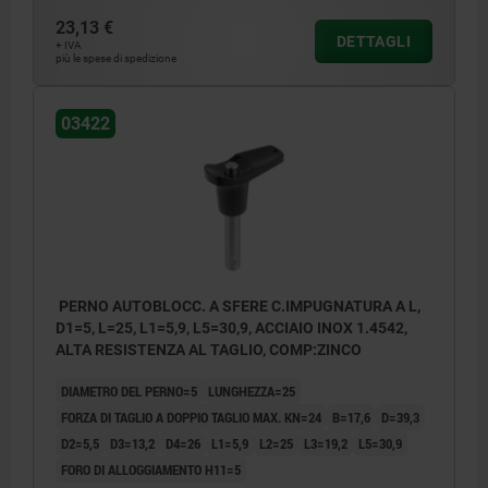
23,13 €
DETTAGLI
+ IVA
più le spese di spedizione
03422
PERNO AUTOBLOCC. A SFERE C.IMPUGNATURA A L,
D1=5, L=25, L1=5,9, L5=30,9, ACCIAIO INOX 1.4542,
ALTA RESISTENZA AL TAGLIO, COMP:ZINCO
DIAMETRO DEL PERNO=5
LUNGHEZZA=25
FORZA DI TAGLIO A DOPPIO TAGLIO MAX. KN=24
B=17,6
D=39,3
D2=5,5
D3=13,2
D4=26
L1=5,9
L2=25
L3=19,2
L5=30,9
FORO DI ALLOGGIAMENTO H11=5