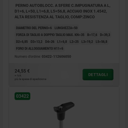
PERNO AUTOBLOCC. A SFERE C.IMPUGNATURA A L,
D1=6, L=50, L1=6,8, L5=56,8, ACCIAIO INOX 1.4542,
ALTA RESISTENZA AL TAGLIO, COMP:ZINCO
DIAMETRO DEL PERNO=6
LUNGHEZZA=50
FORZA DI TAGLIO A DOPPIO TAGLIO MAX. KN=35
B=17,6
D=39,3
D2=6,85
D3=13,2
D4=26
L1=6,8
L2=25
L3=19,2
L5=56,8
FORO DI ALLOGGIAMENTO H11=6
Numero d’ordine:
03422-112606050
24,55 €
DETTAGLI
+ IVA
più le spese di spedizione
03422