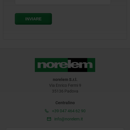
norelem S.r.l.
Via Enrico Fermi 9
35136 Padova
Centralino
+39 047 464 62 90
info@norelem.it