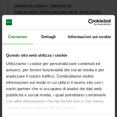
DIAMETRO DEL PERNO=6
LUNGHEZZA=20
FORZA DI TAGLIO A DOPPIO TAGLIO MAX. KN=35
B=17,6
D=39,3
D2=6,85
D3=13,2
D4=26
L1=6,8
L2=25
L3=19,2
L5=26,8
FORO DI ALLOGGIAMENTO H11=6
Numero d’ordine:
03422-112606020
Consenso
Dettagli
Informazioni sui cookie
23,13 €
DETTAGLI
+ IVA
più le spese di spedizione
Questo sito web utilizza i cookie
Utilizziamo i cookie per personalizzare contenuti ed
03422
annunci, per fornire funzionalità dei social media e per
analizzare il nostro traffico. Condividiamo inoltre
informazioni sul modo in cui utilizzi il nostro sito con i
nostri partner che si occupano di analisi dei dati web,
pubblicità e social media, i quali potrebbero combinarle
con altre informazioni che hai fornito loro o che hanno
raccolto dal tuo utilizzo dei loro servizi.
PERNO AUTOBLOCC. A SFERE C.IMPUGNATURA A L,