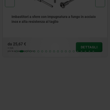
Imbastitore a sfere con elevata resistenza al taglio
da
17,26 €
DETTAGLI
+ IVA
più le spese di spedizione