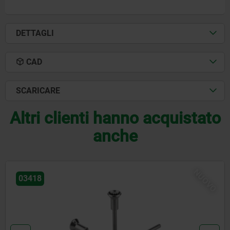
DETTAGLI
CAD
SCARICARE
Altri clienti hanno acquistato
anche
O
NUO
03415