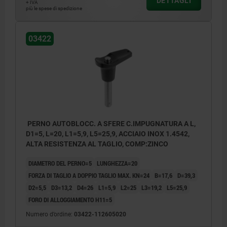
DETTAGLI
+ IVA
più le spese di spedizione
03422
PERNO AUTOBLOCC. A SFERE C.IMPUGNATURA A L,
D1=5, L=20, L1=5,9, L5=25,9, ACCIAIO INOX 1.4542,
ALTA RESISTENZA AL TAGLIO, COMP:ZINCO
DIAMETRO DEL PERNO=5
LUNGHEZZA=20
FORZA DI TAGLIO A DOPPIO TAGLIO MAX. KN=24
B=17,6
D=39,3
D2=5,5
D3=13,2
D4=26
L1=5,9
L2=25
L3=19,2
L5=25,9
FORO DI ALLOGGIAMENTO H11=5
Numero d’ordine:
03422-112605020