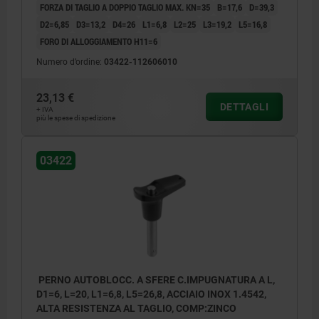
FORZA DI TAGLIO A DOPPIO TAGLIO MAX. KN=35
B=17,6
D=39,3
D2=6,85
D3=13,2
D4=26
L1=6,8
L2=25
L3=19,2
L5=16,8
FORO DI ALLOGGIAMENTO H11=6
Numero d’ordine:
03422-112606010
23,13 €
DETTAGLI
+ IVA
più le spese di spedizione
03422
PERNO AUTOBLOCC. A SFERE C.IMPUGNATURA A L,
D1=6, L=20, L1=6,8, L5=26,8, ACCIAIO INOX 1.4542,
ALTA RESISTENZA AL TAGLIO, COMP:ZINCO