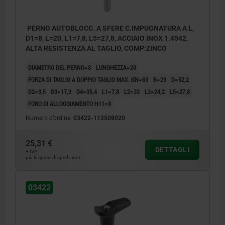
PERNO AUTOBLOCC. A SFERE C.IMPUGNATURA A L,
D1=8, L=20, L1=7,8, L5=27,8, ACCIAIO INOX 1.4542,
ALTA RESISTENZA AL TAGLIO, COMP:ZINCO
DIAMETRO DEL PERNO=8
LUNGHEZZA=20
FORZA DI TAGLIO A DOPPIO TAGLIO MAX. KN=63
B=23
D=52,2
D2=9,5
D3=17,3
D4=35,4
L1=7,8
L2=33
L3=24,2
L5=27,8
FORO DI ALLOGGIAMENTO H11=8
Numero d’ordine:
03422-113508020
25,31 €
DETTAGLI
+ IVA
più le spese di spedizione
03422