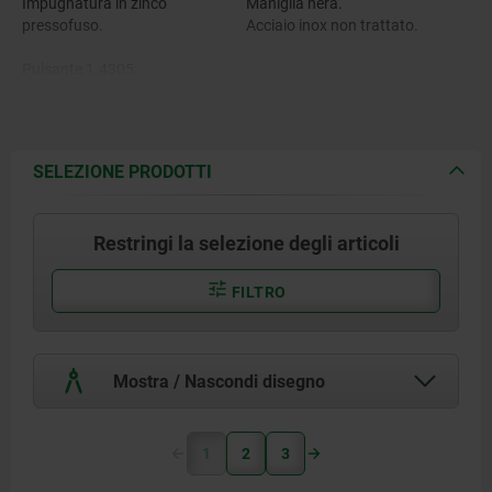
Impugnatura in zinco
Maniglia nera.
pressofuso.
Acciaio inox non trattato.
Pulsante 1.4305.
Perno in acciaio inox 1.4542.
Sfere in acciaio inox 1.4125.
SELEZIONE PRODOTTI
Molla di compressione in acciaio
inox 1.4310.
Restringi la selezione degli articoli
FILTRO
Mostra / Nascondi disegno
1
2
3