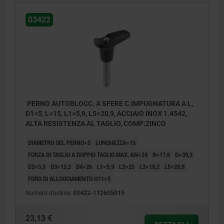
03422
PERNO AUTOBLOCC. A SFERE C.IMPUGNATURA A L,
D1=5, L=15, L1=5,9, L5=20,9, ACCIAIO INOX 1.4542,
ALTA RESISTENZA AL TAGLIO, COMP:ZINCO
DIAMETRO DEL PERNO=5
LUNGHEZZA=15
FORZA DI TAGLIO A DOPPIO TAGLIO MAX. KN=24
B=17,6
D=39,3
D2=5,5
D3=13,2
D4=26
L1=5,9
L2=25
L3=19,2
L5=20,9
FORO DI ALLOGGIAMENTO H11=5
Numero d’ordine:
03422-112605015
23,13 €