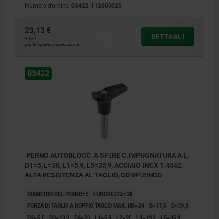
Numero d’ordine:
03422-112605025
23,13 €
DETTAGLI
+ IVA
più le spese di spedizione
03422
PERNO AUTOBLOCC. A SFERE C.IMPUGNATURA A L,
D1=5, L=30, L1=5,9, L5=35,9, ACCIAIO INOX 1.4542,
ALTA RESISTENZA AL TAGLIO, COMP:ZINCO
DIAMETRO DEL PERNO=5
LUNGHEZZA=30
FORZA DI TAGLIO A DOPPIO TAGLIO MAX. KN=24
B=17,6
D=39,3
D2=5,5
D3=13,2
D4=26
L1=5,9
L2=25
L3=19,2
L5=35,9