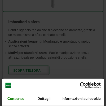
Imbastitori a sfera
Perni a sgancio rapido che si bloccano saldamente, grazie a
un meccanismo a sfera caricato a molla.
Applicazioni frequenti:
Montaggio e smontaggio rapido
senza attrezzi.
Motivi per standardizzarsi:
Facile manipolazione senza
attrezzi, ideale per configurazioni di produzione snella.
SCOPRITELI ORA
Consenso
Dettagli
Informazioni sui cookie