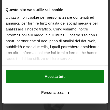
Questo sito web utilizza i cookie
Utilizziamo i cookie per personalizzare contenuti ed
Viti di pressione
annunci, per fornire funzionalità dei social media e per
analizzare il nostro traffico. Condividiamo inoltre
Viti con cuscinetti di pressione per l'applicazione di una forza
assiale controllata.
informazioni sul modo in cui utilizzi il nostro sito con i
nostri partner che si occupano di analisi dei dati web,
Applicazioni frequenti:
Tenditore di componenti e protezione
delle superfici.
pubblicità e social media, i quali potrebbero combinarle
con altre informazioni che hai fornito loro o che hanno
Perché standardizzarsi:
I pressori intercambiabili
garantiscono una maggiore flessibilità ed efficienza dei costi.
raccolto dal tuo utilizzo dei loro servizi.
SCOPRI DI PIÙ
Accetta tutti
Personalizza