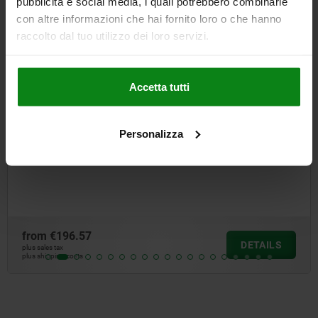
pubblicità e social media, i quali potrebbero combinarle
con altre informazioni che hai fornito loro o che hanno
NEW
raccolto dal tuo utilizzo dei loro servizi.
26330
Accetta tutti
Personalizza
, stainless steel
Rotation dampers, steel rotation rig
directions
from
€34.12
DETAILS
plus sales tax
plus shipping costs