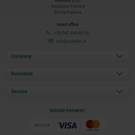
norelem S.r.l.
Via Enrico Fermi 9
35136 Padova
Head office
+39 047 464 62 90
info@norelem.it
Company
About us
Download
News
Documents
Service
Contact
Delivery Conditions
SECURE PAYMENT
Certification