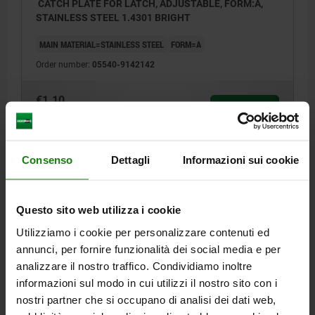
CATCH PLATE FOR LATCH, ADJUSTABLE, FORM:A,
STAINLESS STEEL 1.4301 BRIGHT
MAIN MATERIAL=STAINLESS STEEL
FORM=A
Order number:
05540-9142142
€1.10
DETAILS
plus sales tax
plus shipping costs
Consenso
Dettagli
Informazioni sui cookie
DETAILS
Questo sito web utilizza i cookie
CAD
Utilizziamo i cookie per personalizzare contenuti ed
annunci, per fornire funzionalità dei social media e per
DOWNLOADS
analizzare il nostro traffico. Condividiamo inoltre
informazioni sul modo in cui utilizzi il nostro sito con i
Other customers also bought
nostri partner che si occupano di analisi dei dati web,