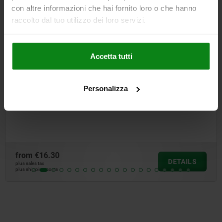
con altre informazioni che hai fornito loro o che hanno
04350
raccolto dal tuo utilizzo dei loro servizi.
Accetta tutti
Personalizza
Cam clamps with middle lock
from
€79.55
DETAILS
plus sales tax
plus shipping costs