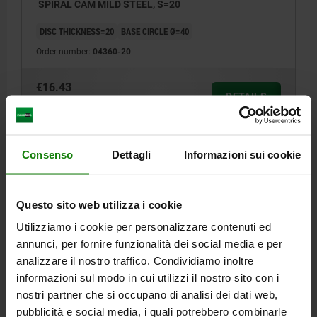
SPIRAL CAM MILD STEEL, S=20
DISC THICKNESS=20
BASE CIRCLE Ø=40
Order number:
04360-20
€16.43
DETAILS
plus sales tax
plus shipping costs
Consenso
Dettagli
Informazioni sui cookie
DETAILS
CAD
Questo sito web utilizza i cookie
Utilizziamo i cookie per personalizzare contenuti ed
annunci, per fornire funzionalità dei social media e per
DOWNLOADS
analizzare il nostro traffico. Condividiamo inoltre
Other customers also bought
informazioni sul modo in cui utilizzi il nostro sito con i
nostri partner che si occupano di analisi dei dati web,
pubblicità e social media, i quali potrebbero combinarle