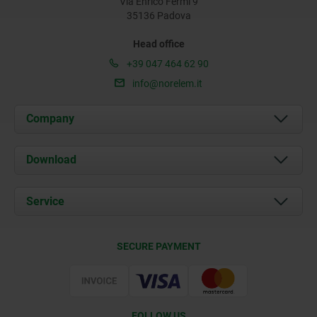
Via Enrico Fermi 9
35136 Padova
Head office
+39 047 464 62 90
info@norelem.it
Company
About us
Download
News
Documents
Service
Contact
Delivery Conditions
SECURE PAYMENT
Certification
FOLLOW US