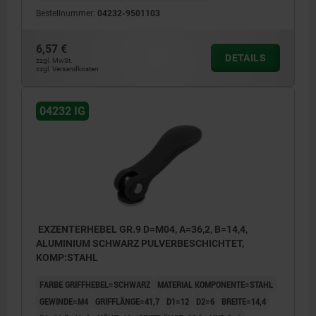
Bestellnummer:
04232-9501103
6,57 €
DETAILS
zzgl. MwSt.
zzgl. Versandkosten
04232 IG
EXZENTERHEBEL GR.9 D=M04, A=36,2, B=14,4,
ALUMINIUM SCHWARZ PULVERBESCHICHTET,
KOMP:STAHL
FARBE GRIFFHEBEL=SCHWARZ
MATERIAL KOMPONENTE=STAHL
GEWINDE=M4
GRIFFLÄNGE=41,7
D1=12
D2=6
BREITE=14,4