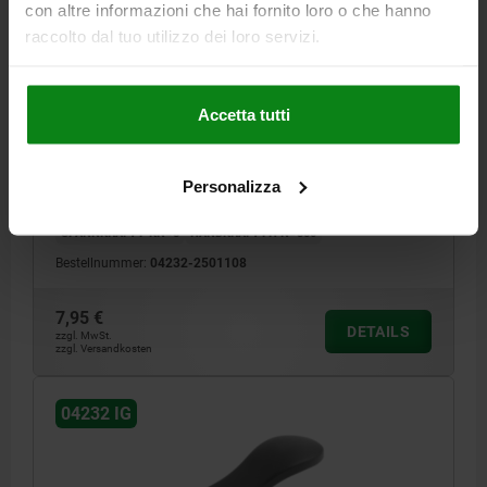
con altre informazioni che hai fornito loro o che hanno
raccolto dal tuo utilizzo dei loro servizi.
EXZENTERHEBEL GR.2 D=M08, A=96, B=33,3,
ALUMINIUM SCHWARZ PULVERBESCHICHTET,
KOMP:STAHL
Accetta tutti
FARBE GRIFFHEBEL=SCHWARZ
MATERIAL KOMPONENTE=STAHL
GEWINDE=M8
GRIFFLÄNGE=108
D1=27,1
D2=11
BREITE=33,3
Personalizza
B1=24
H=18
HÖHE=28,5
GRIFFLÄNGE=96
HUB S=1,5
SPANNKRAFT F KN=8
HANDKRAFT FH N=350
Bestellnummer:
04232-2501108
7,95 €
DETAILS
zzgl. MwSt.
zzgl. Versandkosten
04232 IG