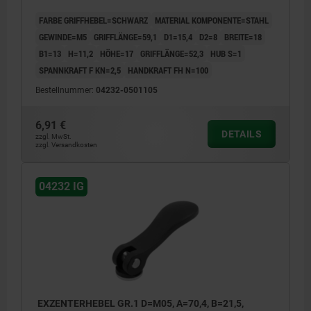
FARBE GRIFFHEBEL=SCHWARZ
MATERIAL KOMPONENTE=STAHL
GEWINDE=M5
GRIFFLÄNGE=59,1
D1=15,4
D2=8
BREITE=18
B1=13
H=11,2
HÖHE=17
GRIFFLÄNGE=52,3
HUB S=1
SPANNKRAFT F KN=2,5
HANDKRAFT FH N=100
Bestellnummer:
04232-0501105
6,91 €
DETAILS
zzgl. MwSt.
zzgl. Versandkosten
04232 IG
EXZENTERHEBEL GR.1 D=M05, A=70,4, B=21,5,