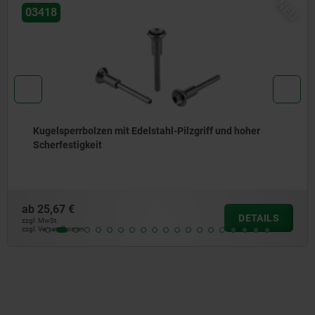
EU
03415
Kugelsperrbolzen mit hoher Scherfestigkeit
ab
17,26 €
DETAIL
zzgl. MwSt.
zzgl. Versandkosten