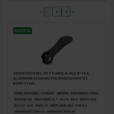
1
2
3
04232 IG
EXZENTERHEBEL GR.9 D=M03, A=36,2, B=14,4,
ALUMINIUM SCHWARZ PULVERBESCHICHTET,
KOMP:STAHL
FARBE GRIFFHEBEL=SCHWARZ
MATERIAL KOMPONENTE=STAHL
GEWINDE=M3
GRIFFLÄNGE=41,7
D1=12
D2=6
BREITE=14,4
B1=11,5
H=9
HÖHE=13
GRIFFLÄNGE=36,2
HUB S=1
SPANNKRAFT F KN=1,5
HANDKRAFT FH N=90