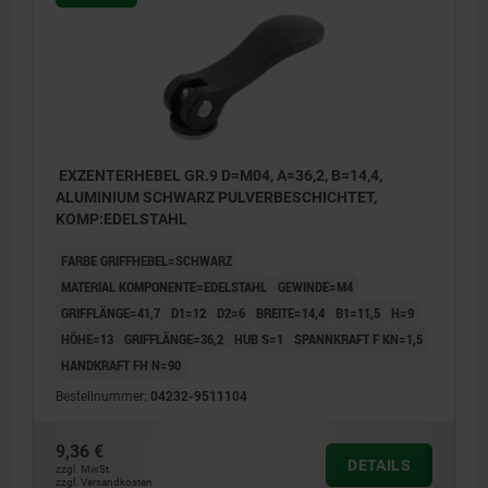
EXZENTERHEBEL GR.9 D=M04, A=36,2, B=14,4,
ALUMINIUM SCHWARZ PULVERBESCHICHTET,
KOMP:EDELSTAHL
FARBE GRIFFHEBEL=SCHWARZ
MATERIAL KOMPONENTE=EDELSTAHL
GEWINDE=M4
GRIFFLÄNGE=41,7
D1=12
D2=6
BREITE=14,4
B1=11,5
H=9
HÖHE=13
GRIFFLÄNGE=36,2
HUB S=1
SPANNKRAFT F KN=1,5
HANDKRAFT FH N=90
Bestellnummer:
04232-9511104
9,36 €
DETAILS
zzgl. MwSt.
zzgl. Versandkosten