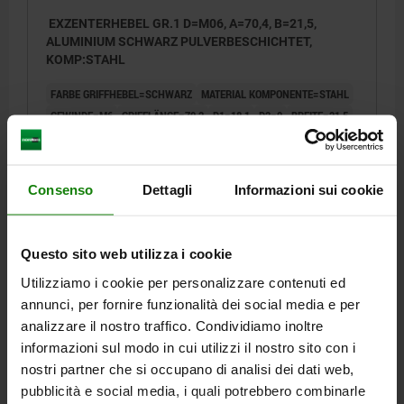
EXZENTERHEBEL GR.1 D=M06, A=70,4, B=21,5,
ALUMINIUM SCHWARZ PULVERBESCHICHTET,
KOMP:STAHL
FARBE GRIFFHEBEL=SCHWARZ
MATERIAL KOMPONENTE=STAHL
GEWINDE=M6
GRIFFLÄNGE=79,2
D1=18,1
D2=9
BREITE=21,5
B1=15
H=14,5
HÖHE=22
GRIFFLÄNGE=70,4
HUB S=1,2
SPANNKRAFT F KN=4
HANDKRAFT FH N=120
Bestellnummer:
04232-1501106
Consenso
Dettagli
Informazioni sui cookie
7,28 €
DETAILS
zzgl. MwSt.
Questo sito web utilizza i cookie
zzgl. Versandkosten
Utilizziamo i cookie per personalizzare contenuti ed
annunci, per fornire funzionalità dei social media e per
04232 IG
analizzare il nostro traffico. Condividiamo inoltre
informazioni sul modo in cui utilizzi il nostro sito con i
nostri partner che si occupano di analisi dei dati web,
pubblicità e social media, i quali potrebbero combinarle