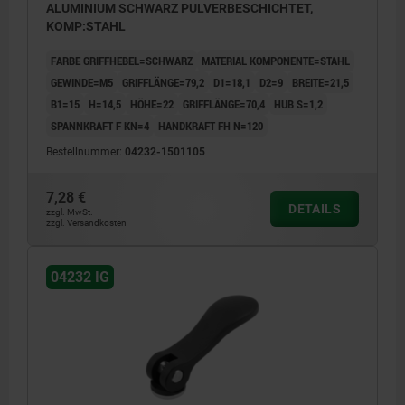
ALUMINIUM SCHWARZ PULVERBESCHICHTET,
KOMP:STAHL
FARBE GRIFFHEBEL=SCHWARZ
MATERIAL KOMPONENTE=STAHL
GEWINDE=M5
GRIFFLÄNGE=79,2
D1=18,1
D2=9
BREITE=21,5
B1=15
H=14,5
HÖHE=22
GRIFFLÄNGE=70,4
HUB S=1,2
SPANNKRAFT F KN=4
HANDKRAFT FH N=120
Bestellnummer:
04232-1501105
7,28 €
DETAILS
zzgl. MwSt.
zzgl. Versandkosten
04232 IG