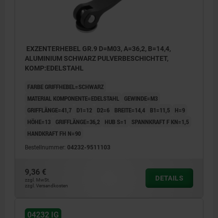
EXZENTERHEBEL GR.9 D=M03, A=36,2, B=14,4,
ALUMINIUM SCHWARZ PULVERBESCHICHTET,
KOMP:EDELSTAHL
FARBE GRIFFHEBEL=SCHWARZ
MATERIAL KOMPONENTE=EDELSTAHL
GEWINDE=M3
GRIFFLÄNGE=41,7
D1=12
D2=6
BREITE=14,4
B1=11,5
H=9
HÖHE=13
GRIFFLÄNGE=36,2
HUB S=1
SPANNKRAFT F KN=1,5
HANDKRAFT FH N=90
Bestellnummer:
04232-9511103
9,36 €
DETAILS
zzgl. MwSt.
zzgl. Versandkosten
04232 IG