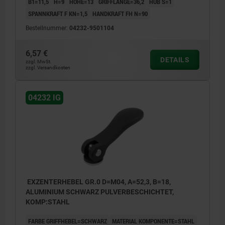
B1=11,5
H=9
HÖHE=13
GRIFFLÄNGE=36,2
HUB S=1
SPANNKRAFT F KN=1,5
HANDKRAFT FH N=90
Bestellnummer:
04232-9501104
6,57 €
DETAILS
zzgl. MwSt.
zzgl. Versandkosten
04232 IG
EXZENTERHEBEL GR.0 D=M04, A=52,3, B=18,
ALUMINIUM SCHWARZ PULVERBESCHICHTET,
KOMP:STAHL
FARBE GRIFFHEBEL=SCHWARZ
MATERIAL KOMPONENTE=STAHL