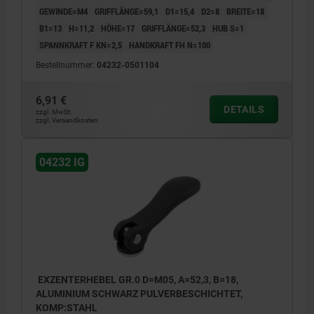
GEWINDE=M4
GRIFFLÄNGE=59,1
D1=15,4
D2=8
BREITE=18
B1=13
H=11,2
HÖHE=17
GRIFFLÄNGE=52,3
HUB S=1
SPANNKRAFT F KN=2,5
HANDKRAFT FH N=100
Bestellnummer:
04232-0501104
6,91 €
DETAILS
zzgl. MwSt.
zzgl. Versandkosten
04232 IG
EXZENTERHEBEL GR.0 D=M05, A=52,3, B=18,
ALUMINIUM SCHWARZ PULVERBESCHICHTET,
KOMP:STAHL