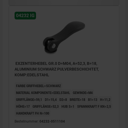
04232 IG
EXZENTERHEBEL GR.0 D=M04, A=52,3, B=18,
ALUMINIUM SCHWARZ PULVERBESCHICHTET,
KOMP:EDELSTAHL
FARBE GRIFFHEBEL=SCHWARZ
MATERIAL KOMPONENTE=EDELSTAHL
GEWINDE=M4
GRIFFLÄNGE=59,1
D1=15,4
D2=8
BREITE=18
B1=13
H=11,2
HÖHE=17
GRIFFLÄNGE=52,3
HUB S=1
SPANNKRAFT F KN=2,5
HANDKRAFT FH N=100
Bestellnummer:
04232-0511104