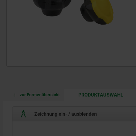
CURR
CURR
PRODUKTAUSWAHL
zur Formenübersicht
TAB:
TAB:
Zeichnung ein- / ausblenden