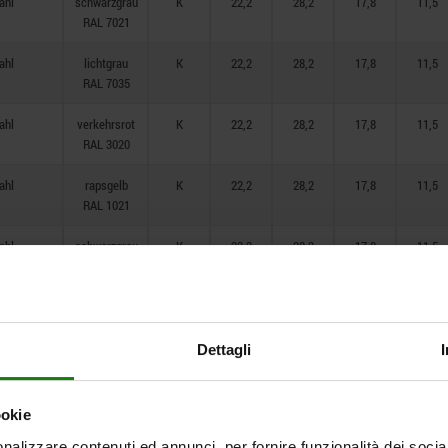
ahl
schwarzgrau
K
22,2
28,2
17,8
11,5
RAL 7021
ahl
lichtgrau
K
22,2
28,2
17,8
11,5
RAL 7035
ahl
verkehrsrot
K
22,2
28,2
17,8
11,5
RAL 3020
ahl
rapsgelb
K
22,2
28,2
17,8
11,5
RAL 1021
ahl
schwarzgrau
K
22,2
28,2
17,8
11,5
RAL 7021
ahl
lichtgrau
K
22,2
28,2
17,8
11,5
RAL 7035
Dettagli
ahl
verkehrsrot
K
22,2
28,2
17,8
11,5
RAL 3020
ookie
ahl
rapsgelb
K
22,2
28,2
17,8
11,5
nalizzare contenuti ed annunci, per fornire funzionalità dei socia