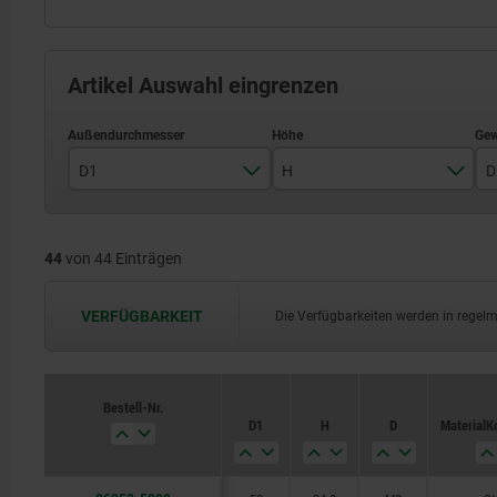
Artikel Auswahl eingrenzen
D1
H
D
50
34,8
44
von 44 Einträgen
63
44
VERFÜGBARKEIT
Die Verfügbarkeiten werden in regel
Bestell-Nr.
D1
H
D
Material 