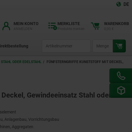
DE
MEIN KONTO
MERKLISTE
WARENKORB
ANMELDEN
Produkte merken
0,00 €
productCode
qty
irektbestellung
 STAHL ODER EDELSTAHL
FÜNFSTERNGRIFFE KUNSTSTOFF MIT DECKEL,
t Deckel, Gewindeeinsatz Stahl oder
gselement
, Anlagenbau, Vorrichtungsbau
hinen, Aggregaten