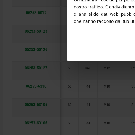
nostro traffico. Condividiamo 
06253-5012
50
34,8
M12
St
di analisi dei dati web, pubbl
che hanno raccolto dal tuo uti
06253-50125
50
34,8
M12
St
06253-50126
50
34,8
M12
St
06253-50127
50
34,8
M12
St
06253-6310
63
44
M10
St
06253-63105
63
44
M10
St
06253-63106
63
44
M10
St