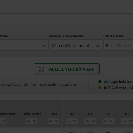
Material Komponente
Farbe Deckel
M8
Edelstahl
lichtgra
TABELLE VERGRÖSSERN
M10
Stahl
rapsgel
M12
schwarzgr
Ab Lager lieferbar
mäßigen Abständen mehrmals täglich aktualisiert.
In 1-2 Wochen lie
M16
verkehrsr
Komponente
Farbe Deckel
Form
D2
D3
H1
H2