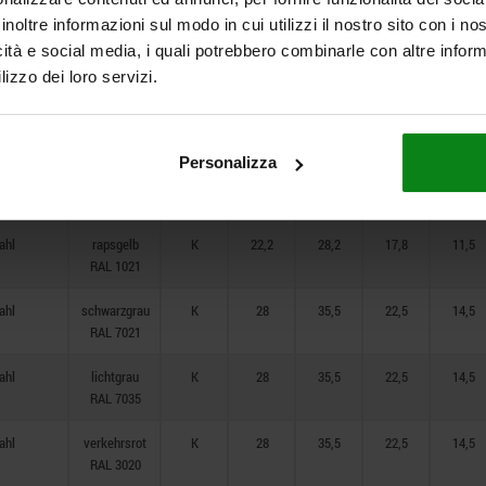
RAL 1021
inoltre informazioni sul modo in cui utilizzi il nostro sito con i n
ahl
schwarzgrau
K
22,2
28,2
17,8
11,5
icità e social media, i quali potrebbero combinarle con altre inform
RAL 7021
lizzo dei loro servizi.
ahl
lichtgrau
K
22,2
28,2
17,8
11,5
RAL 7035
Personalizza
ahl
verkehrsrot
K
22,2
28,2
17,8
11,5
RAL 3020
ahl
rapsgelb
K
22,2
28,2
17,8
11,5
RAL 1021
ahl
schwarzgrau
K
28
35,5
22,5
14,5
RAL 7021
ahl
lichtgrau
K
28
35,5
22,5
14,5
RAL 7035
ahl
verkehrsrot
K
28
35,5
22,5
14,5
RAL 3020