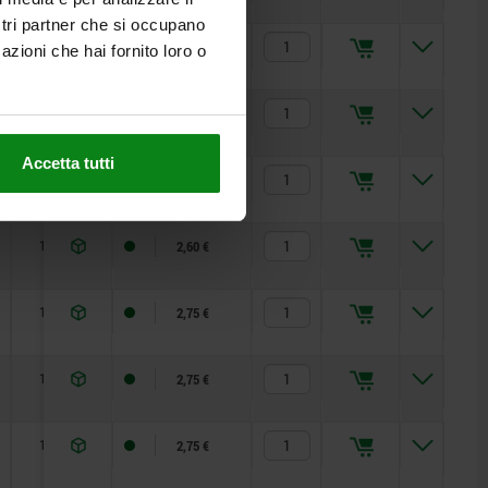
ostri partner che si occupano
18
2,60 €
azioni che hai fornito loro o
18
2,60 €
Accetta tutti
18
2,60 €
18
2,60 €
14
2,75 €
14
2,75 €
14
2,75 €