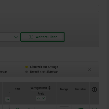
u RAL 7035
b RAL 1021
au RAL 7021
Lieferzeit auf Anfrage
ferbar
Derzeit nicht lieferbar
ot RAL 3020
Verfügbarkeit
CAD
Menge
Bestellen
T
Preis