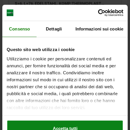
S=6, L=76, EDELSTAHL, KOMP:THERMOPLAST
SCHWARZGRAU RAL7021, DECKEL:ROT RAL3020
GEWINDE=M20X1,5
LÄNGE=76
FARBE DECKEL =VERKEHRSROT RAL 3020
D INNENGEWINDE=M6
D2=33
L1=28
L2=12
L3=25
HUB S=6
SW1=22
SW2=30
Consenso
Dettagli
Informazioni sui cookie
Bestellnummer:
03096-10-14420606
Questo sito web utilizza i cookie
41,61 €
DETAILS
zzgl. MwSt.
Utilizziamo i cookie per personalizzare contenuti ed
zzgl. Versandkosten
annunci, per fornire funzionalità dei social media e per
analizzare il nostro traffico. Condividiamo inoltre
03096-10 DE
informazioni sul modo in cui utilizzi il nostro sito con i
nostri partner che si occupano di analisi dei dati web,
pubblicità e social media, i quali potrebbero combinarle
con altre informazioni che hai fornito loro o che hanno
raccolto dal tuo utilizzo dei loro servizi.
BETÄTIGUNGSELEMENT MIT PILZKNOPF, GR.4,
Accetta tutti