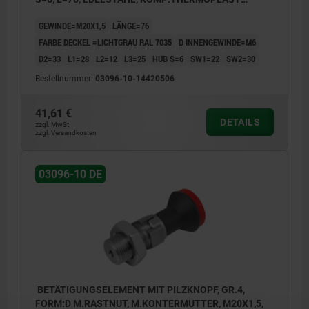
SCHWARZGRAU RAL7021, DECKEL:GRAU RAL7035
GEWINDE=M20X1,5
LÄNGE=76
FARBE DECKEL =LICHTGRAU RAL 7035
D INNENGEWINDE=M6
D2=33
L1=28
L2=12
L3=25
HUB S=6
SW1=22
SW2=30
Bestellnummer:
03096-10-14420506
41,61 €
DETAILS
zzgl. MwSt.
zzgl. Versandkosten
03096-10 DE
BETÄTIGUNGSELEMENT MIT PILZKNOPF, GR.4,
FORM:D M.RASTNUT, M.KONTERMUTTER, M20X1,5,