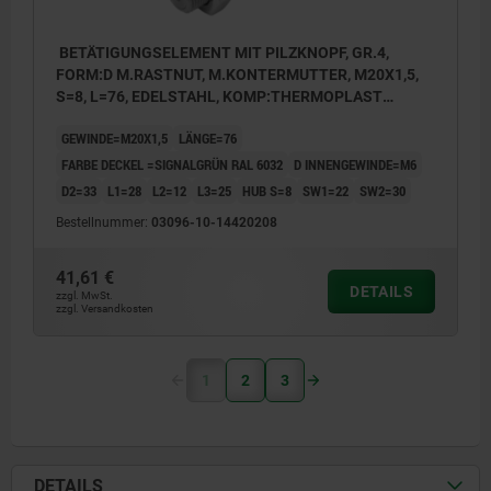
BETÄTIGUNGSELEMENT MIT PILZKNOPF, GR.4,
FORM:D M.RASTNUT, M.KONTERMUTTER, M20X1,5,
S=8, L=76, EDELSTAHL, KOMP:THERMOPLAST
SCHWARZGRAU RAL7021, DECKEL:GRÜN RAL6032
GEWINDE=M20X1,5
LÄNGE=76
FARBE DECKEL =SIGNALGRÜN RAL 6032
D INNENGEWINDE=M6
D2=33
L1=28
L2=12
L3=25
HUB S=8
SW1=22
SW2=30
Bestellnummer:
03096-10-14420208
41,61 €
DETAILS
zzgl. MwSt.
zzgl. Versandkosten
1
2
3
DETAILS