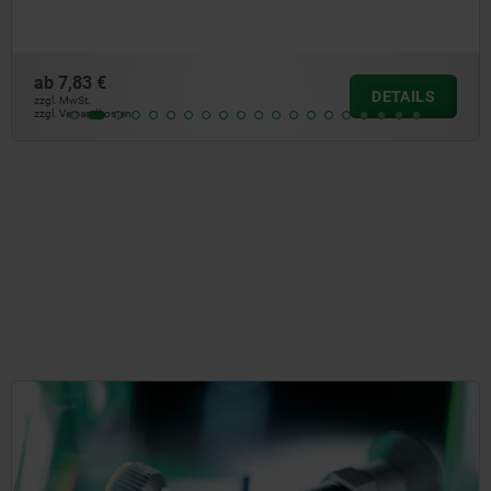
ab
5,36 €
DETAILS
zzgl. MwSt.
zzgl. Versandkosten