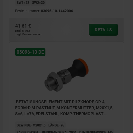
SW1=22
SW2=30
Bestellnummer:
03096-10-1442006
41,61 €
1) Arretierbolzen
DETAILS
zzgl. MwSt.
zzgl. Versandkosten
2) Bowdenzughülle
3) Bowdenzugseil
03096-10 DE
4) Stellschraube
5) Betätigungselement
6) Schraubnippel
7) Deckel
BETÄTIGUNGSELEMENT MIT PILZKNOPF, GR.4,
Form D: mit Rastnut, mit Kontermutter
FORM:D M.RASTNUT, M.KONTERMUTTER, M20X1,5,
S=6, L=76, EDELSTAHL, KOMP:THERMOPLAST
SCHWARZGRAU RAL7021, DECKEL:ORANGE RAL2004
GEWINDE=M20X1,5
LÄNGE=76
FARBE DECKEL =REINORANGE RAL 2004
D INNENGEWINDE=M6