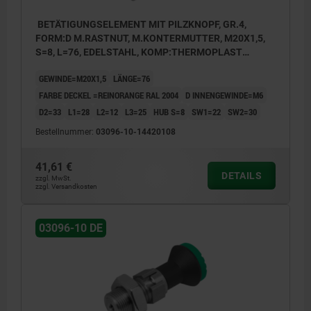
BETÄTIGUNGSELEMENT MIT PILZKNOPF, GR.4,
FORM:D M.RASTNUT, M.KONTERMUTTER, M20X1,5,
S=8, L=76, EDELSTAHL, KOMP:THERMOPLAST
SCHWARZGRAU RAL7021, DECKEL:ORANGE RAL2004
GEWINDE=M20X1,5
LÄNGE=76
FARBE DECKEL =REINORANGE RAL 2004
D INNENGEWINDE=M6
D2=33
L1=28
L2=12
L3=25
HUB S=8
SW1=22
SW2=30
Bestellnummer:
03096-10-14420108
41,61 €
DETAILS
zzgl. MwSt.
zzgl. Versandkosten
03096-10 DE