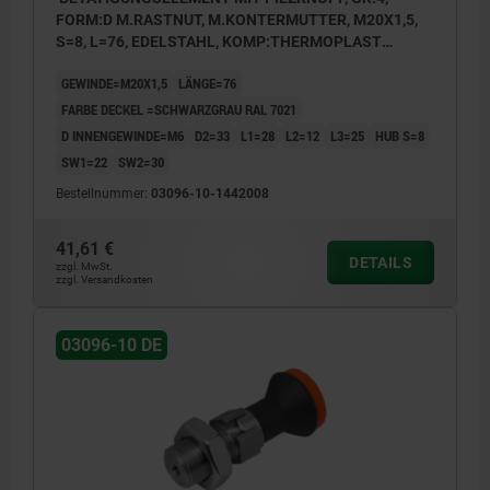
FORM:D M.RASTNUT, M.KONTERMUTTER, M20X1,5,
S=8, L=76, EDELSTAHL, KOMP:THERMOPLAST
SCHWARZGRAU RAL7021, DECKEL:SCHWARZGRAU
GEWINDE=M20X1,5
LÄNGE=76
RAL7021
FARBE DECKEL =SCHWARZGRAU RAL 7021
D INNENGEWINDE=M6
D2=33
L1=28
L2=12
L3=25
HUB S=8
SW1=22
SW2=30
Bestellnummer:
03096-10-1442008
41,61 €
DETAILS
zzgl. MwSt.
zzgl. Versandkosten
03096-10 DE