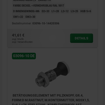
FARBE DECKEL =VERKEHRSBLAU RAL 5017
D INNENGEWINDE=M6
D2=33
L1=28
L2=12
L3=25
HUB S=6
SW1=22
SW2=30
Bestellnummer:
03096-10-14420306
41,61 €
DETAILS
zzgl. MwSt.
zzgl. Versandkosten
03096-10 DE
BETÄTIGUNGSELEMENT MIT PILZKNOPF, GR.4,
FORM:D M.RASTNUT, M.KONTERMUTTER, M20X1,5,
S=6, L=76, EDELSTAHL, KOMP:THERMOPLAST