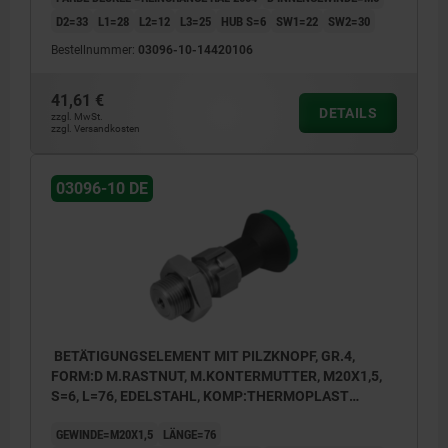
D2=33
L1=28
L2=12
L3=25
HUB S=6
SW1=22
SW2=30
Bestellnummer:
03096-10-14420106
41,61 €
DETAILS
zzgl. MwSt.
zzgl. Versandkosten
03096-10 DE
BETÄTIGUNGSELEMENT MIT PILZKNOPF, GR.4,
FORM:D M.RASTNUT, M.KONTERMUTTER, M20X1,5,
S=6, L=76, EDELSTAHL, KOMP:THERMOPLAST
SCHWARZGRAU RAL7021, DECKEL:GRÜN RAL6032
GEWINDE=M20X1,5
LÄNGE=76