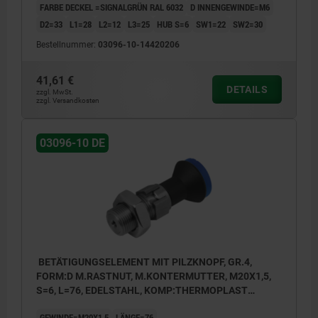
FARBE DECKEL =SIGNALGRÜN RAL 6032
D INNENGEWINDE=M6
D2=33
L1=28
L2=12
L3=25
HUB S=6
SW1=22
SW2=30
Bestellnummer:
03096-10-14420206
41,61 €
DETAILS
zzgl. MwSt.
zzgl. Versandkosten
03096-10 DE
BETÄTIGUNGSELEMENT MIT PILZKNOPF, GR.4,
FORM:D M.RASTNUT, M.KONTERMUTTER, M20X1,5,
S=6, L=76, EDELSTAHL, KOMP:THERMOPLAST
SCHWARZGRAU RAL7021, DECKEL:BLAU RAL5017
GEWINDE=M20X1,5
LÄNGE=76