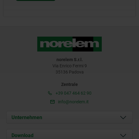
norelem S.r.l.
Via Enrico Fermi 9
35136 Padova
Zentrale
+39 047 464 62 90
info@norelem.it
Unternehmen
Über uns
Download