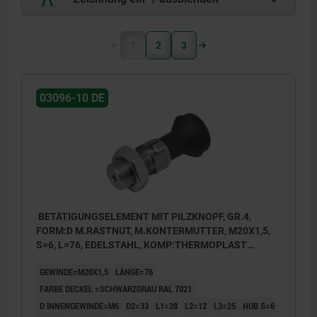
1
2
3
03096-10 DE
BETÄTIGUNGSELEMENT MIT PILZKNOPF, GR.4,
FORM:D M.RASTNUT, M.KONTERMUTTER, M20X1,5,
S=6, L=76, EDELSTAHL, KOMP:THERMOPLAST
SCHWARZGRAU RAL7021, DECKEL:SCHWARZGRAU
GEWINDE=M20X1,5
LÄNGE=76
RAL7021
FARBE DECKEL =SCHWARZGRAU RAL 7021
D INNENGEWINDE=M6
D2=33
L1=28
L2=12
L3=25
HUB S=6