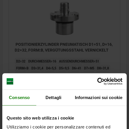
POSITIONIERZYLINDER PNEUMATISCH D1=51, D=16,
D2=32, FORM:B, VERGÜTUNGSSTAHL VERNICKELT
D2=32
DURCHMESSER=16
AUSSENDURCHMESSER=51
FORM=B
D3=31,4
D4=5,5
D5=9,5
D6=41
D7=M5
D8=31,8
D9=20
D10=52
D11=M5
H=8,5
H2=9,5
H1=25,5
H3=28,5
H4=4
H5=9
H6=26,5
H7=10
HALTEKRAFT F1 N=350
Bestellnummer:
03161-216
Consenso
Dettagli
Informazioni sui cookie
185,24 €
DETAILS
zzgl. MwSt.
zzgl. Versandkosten
Questo sito web utilizza i cookie
Utilizziamo i cookie per personalizzare contenuti ed