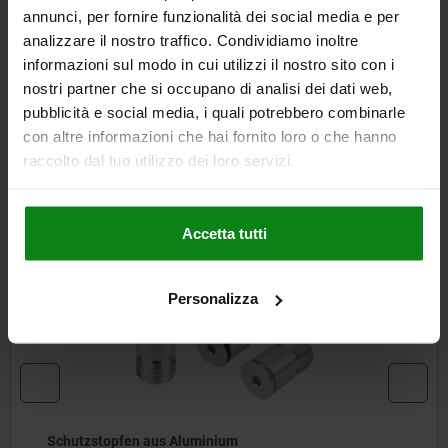
annunci, per fornire funzionalità dei social media e per
DETAILS
analizzare il nostro traffico. Condividiamo inoltre
informazioni sul modo in cui utilizzi il nostro sito con i
CAD
nostri partner che si occupano di analisi dei dati web,
pubblicità e social media, i quali potrebbero combinarle
con altre informazioni che hai fornito loro o che hanno
DOWNLOADS
raccolto dal tuo utilizzo dei loro servizi.
Andere Kunden kauften auch
Accetta tutti
03150-11
Personalizza
Schutzstopfen aus Aluminium