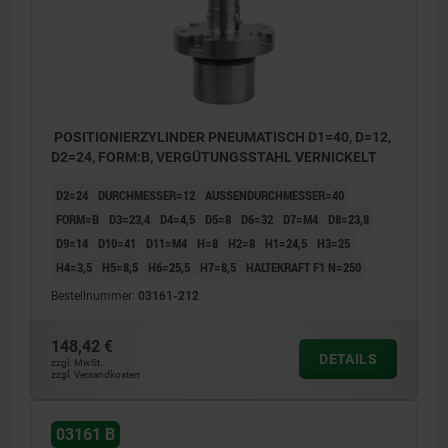
POSITIONIERZYLINDER PNEUMATISCH D1=40, D=12,
D2=24, FORM:B, VERGÜTUNGSSTAHL VERNICKELT
D2=24
DURCHMESSER=12
AUSSENDURCHMESSER=40
FORM=B
D3=23,4
D4=4,5
D5=8
D6=32
D7=M4
D8=23,8
D9=14
D10=41
D11=M4
H=8
H2=8
H1=24,5
H3=25
H4=3,5
H5=8,5
H6=25,5
H7=8,5
HALTEKRAFT F1 N=250
Bestellnummer:
03161-212
148,42 €
DETAILS
zzgl. MwSt.
zzgl. Versandkosten
03161 B