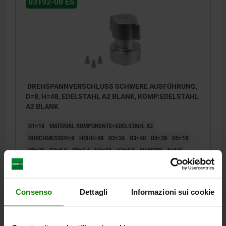
03192-08 ES
DREHSPANNVERSCHLUSS SCHWERE AUSFÜHRUNG,
D=8, H=48, EDELSTAHL A2 BLANK, KOMP:EDELSTAHL
A2 BLANK
D1=18
MATERIAL KOMPONENTE=EDELSTAHL A2
DURCHMESSER=8
HÖHE=48
D2=34
D3=40
D4=28
D5=18
D6=35
D7=6,5
D8=3,4
H1=16
H2=5,5
M=M3X5
T=6/9
T1=6-20/9-20
T2=2,5
SPANNKRAFT N=250
AUSZUGSKRAFT F KN=2,4
HALTEKRAFT N=750
TEMPERATURBESTÄNDIGKEIT =≤180 °C
Consenso
Dettagli
Informazioni sui cookie
Bestellnummer:
03192-08-118