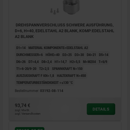
DREHSPANNVERSCHLUSS SCHWERE AUSFÜHRUNG,
D=6, H=40, EDELSTAHL A2 BLANK, KOMP:EDELSTAHL
A2 BLANK
D1=14
MATERIAL KOMPONENTE=EDELSTAHL A2
DURCHMESSER=6
HÖHE=40
D2=25
D3=30
D4=21
D5=14
D6=26
D7=4,4
D8=2,4
H1=14,7
H2=5,5
M=M2X4
T=6/9
T1=6-20/9-20
T2=2,5
SPANNKRAFT N=150
AUSZUGSKRAFT F KN=1,8
HALTEKRAFT N=450
TEMPERATURBESTÄNDIGKEIT =≤130 °C
Bestellnummer:
03192-08-114
93,74 €
DETAILS
1) Montagemöglichkeit 1
zzgl. MwSt.
zzgl. Versandkosten
2) Montagemöglichkeit 2
3) Platte