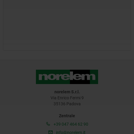
norelem S.r.l.
Via Enrico Fermi 9
35136 Padova
Zentrale
+39 047 464 62 90
info@norelem.it