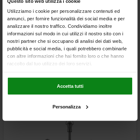
112,85 €
Questo sito web utilizza i cookie
DETAILS
zzgl. MwSt.
zzgl. Versandkosten
Utilizziamo i cookie per personalizzare contenuti ed
annunci, per fornire funzionalità dei social media e per
analizzare il nostro traffico. Condividiamo inoltre
informazioni sul modo in cui utilizzi il nostro sito con i
DETAILS
nostri partner che si occupano di analisi dei dati web,
pubblicità e social media, i quali potrebbero combinarle
CAD
con altre informazioni che hai fornito loro o che hanno
raccolto dal tuo utilizzo dei loro servizi.
DOWNLOADS
Andere Kunden kauften auch
Accetta tutti
Personalizza
NEU
03415