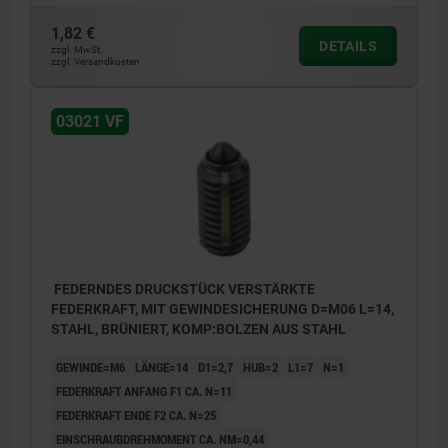
1,82 €
DETAILS
zzgl. MwSt.
zzgl. Versandkosten
L2 = ca. zwei Gewindegänge
03021 VF
FEDERNDES DRUCKSTÜCK VERSTÄRKTE
FEDERKRAFT, MIT GEWINDESICHERUNG D=M06 L=14,
STAHL, BRÜNIERT, KOMP:BOLZEN AUS STAHL
GEWINDE=M6
LÄNGE=14
D1=2,7
HUB=2
L1=7
N=1
FEDERKRAFT ANFANG F1 CA. N=11
FEDERKRAFT ENDE F2 CA. N=25
EINSCHRAUBDREHMOMENT CA. NM=0,44