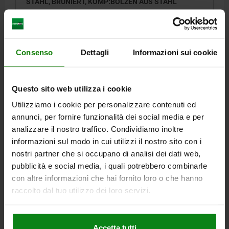
STAHL, BRÜNIERT, KOMP:BOLZEN AUS STAHL
GEWINDE=M10
LÄNGE=19
D1=4,5
HUB=2,5
L1=9
N=1,6
FEDERKRAFT ANFANG F1 CA. N=20
FEDERKRAFT ENDE F2 CA. N=54
Consenso
Dettagli
Informazioni sui cookie
EINSCHRAUBDREHMOMENT CA. NM=1,36
AUSSCHRAUBDREHMOMENT CA. NM=0,62
Bestellnummer:
03021-210
Questo sito web utilizza i cookie
Utilizziamo i cookie per personalizzare contenuti ed
2,20 €
annunci, per fornire funzionalità dei social media e per
DETAILS
zzgl. MwSt.
zzgl. Versandkosten
analizzare il nostro traffico. Condividiamo inoltre
informazioni sul modo in cui utilizzi il nostro sito con i
nostri partner che si occupano di analisi dei dati web,
03021 VF
pubblicità e social media, i quali potrebbero combinarle
con altre informazioni che hai fornito loro o che hanno
raccolto dal tuo utilizzo dei loro servizi.
Accetta tutti