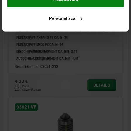
FEDERNDES DRUCKSTÜCK VERSTÄRKTE
FEDERKRAFT, MIT GEWINDESICHERUNG D=M12 L=22,
Personalizza
STAHL, BRÜNIERT, KOMP:BOLZEN AUS STAHL
GEWINDE=M12
LÄNGE=22
D1=6
HUB=3,5
L1=10
N=2
FEDERKRAFT ANFANG F1 CA. N=36
FEDERKRAFT ENDE F2 CA. N=94
EINSCHRAUBDREHMOMENT CA. NM=2,11
AUSSCHRAUBDREHMOMENT CA. NM=1,41
Bestellnummer:
03021-212
4,30 €
DETAILS
zzgl. MwSt.
zzgl. Versandkosten
03021 VF