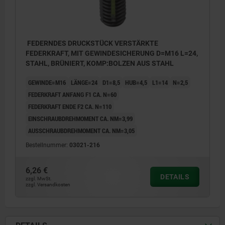
FEDERNDES DRUCKSTÜCK VERSTÄRKTE
FEDERKRAFT, MIT GEWINDESICHERUNG D=M16 L=24,
STAHL, BRÜNIERT, KOMP:BOLZEN AUS STAHL
GEWINDE=M16
LÄNGE=24
D1=8,5
HUB=4,5
L1=14
N=2,5
FEDERKRAFT ANFANG F1 CA. N=60
FEDERKRAFT ENDE F2 CA. N=110
EINSCHRAUBDREHMOMENT CA. NM=3,99
AUSSCHRAUBDREHMOMENT CA. NM=3,05
Bestellnummer:
03021-216
6,26 €
DETAILS
zzgl. MwSt.
zzgl. Versandkosten