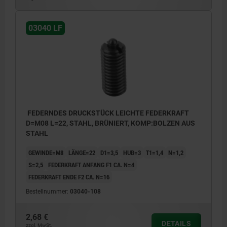
03040 LF
FEDERNDES DRUCKSTÜCK LEICHTE FEDERKRAFT
D=M08 L=22, STAHL, BRÜNIERT, KOMP:BOLZEN AUS
STAHL
GEWINDE=M8
LÄNGE=22
D1=3,5
HUB=3
T1=1,4
N=1,2
S=2,5
FEDERKRAFT ANFANG F1 CA. N=4
FEDERKRAFT ENDE F2 CA. N=16
Bestellnummer:
03040-108
2,68 €
DETAILS
zzgl. MwSt.