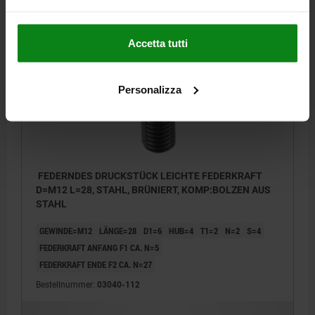
DETAILS
zzgl. MwSt.
zzgl. Versandkosten
Accetta tutti
03040 LF
Personalizza
FEDERNDES DRUCKSTÜCK LEICHTE FEDERKRAFT
D=M12 L=28, STAHL, BRÜNIERT, KOMP:BOLZEN AUS
STAHL
GEWINDE=M12
LÄNGE=28
D1=6
HUB=4
T1=2
N=2
S=4
FEDERKRAFT ANFANG F1 CA. N=5
FEDERKRAFT ENDE F2 CA. N=27
Bestellnummer:
03040-112