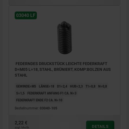
1) Gewindestift eingeklebt
03040 LF
FEDERNDES DRUCKSTÜCK LEICHTE FEDERKRAFT
D=M05 L=18, STAHL, BRÜNIERT, KOMP:BOLZEN AUS
STAHL
GEWINDE=M5
LÄNGE=18
D1=2,4
HUB=2,3
T1=0,8
N=0,8
S=1,5
FEDERKRAFT ANFANG F1 CA. N=3
FEDERKRAFT ENDE F2 CA. N=10
Bestellnummer:
03040-105
2,22 €
DETAILS
zzgl. MwSt.