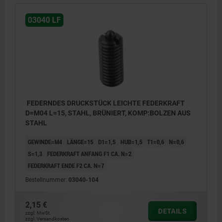
03040 LF
FEDERNDES DRUCKSTÜCK LEICHTE FEDERKRAFT
D=M04 L=15, STAHL, BRÜNIERT, KOMP:BOLZEN AUS
STAHL
GEWINDE=M4
LÄNGE=15
D1=1,5
HUB=1,5
T1=0,6
N=0,6
S=1,3
FEDERKRAFT ANFANG F1 CA. N=2
FEDERKRAFT ENDE F2 CA. N=7
Bestellnummer:
03040-104
2,15 €
DETAILS
zzgl. MwSt.
zzgl. Versandkosten