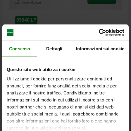
zzgl. Versandkosten
03040 LF
Consenso
Dettagli
Informazioni sui cookie
Questo sito web utilizza i cookie
FEDERNDES DRUCKSTÜCK LEICHTE FEDERKRAFT
D=M10 L=22, STAHL, BRÜNIERT, KOMP:BOLZEN AUS
Utilizziamo i cookie per personalizzare contenuti ed
STAHL
annunci, per fornire funzionalità dei social media e per
GEWINDE=M10
LÄNGE=22
D1=4
HUB=3
T1=1,4
N=1,6
S=3
analizzare il nostro traffico. Condividiamo inoltre
FEDERKRAFT ANFANG F1 CA. N=4
informazioni sul modo in cui utilizzi il nostro sito con i
FEDERKRAFT ENDE F2 CA. N=16
nostri partner che si occupano di analisi dei dati web,
pubblicità e social media, i quali potrebbero combinarle
Bestellnummer:
03040-110
con altre informazioni che hai fornito loro o che hanno
raccolto dal tuo utilizzo dei loro servizi.
2,94 €