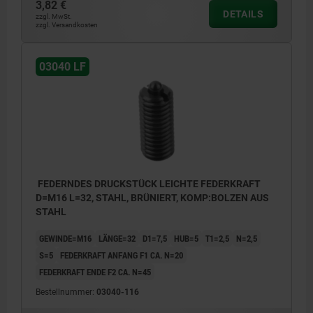
3,82 €
DETAILS
zzgl. MwSt.
zzgl. Versandkosten
03040 LF
FEDERNDES DRUCKSTÜCK LEICHTE FEDERKRAFT
D=M16 L=32, STAHL, BRÜNIERT, KOMP:BOLZEN AUS
STAHL
GEWINDE=M16
LÄNGE=32
D1=7,5
HUB=5
T1=2,5
N=2,5
S=5
FEDERKRAFT ANFANG F1 CA. N=20
FEDERKRAFT ENDE F2 CA. N=45
Bestellnummer:
03040-116