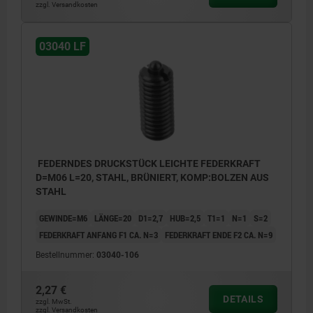
zzgl. Versandkosten
03040 LF
FEDERNDES DRUCKSTÜCK LEICHTE FEDERKRAFT
D=M06 L=20, STAHL, BRÜNIERT, KOMP:BOLZEN AUS
STAHL
GEWINDE=M6
LÄNGE=20
D1=2,7
HUB=2,5
T1=1
N=1
S=2
FEDERKRAFT ANFANG F1 CA. N=3
FEDERKRAFT ENDE F2 CA. N=9
Bestellnummer:
03040-106
2,27 €
DETAILS
zzgl. MwSt.
zzgl. Versandkosten