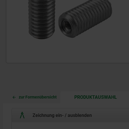
CURR
CURR
PRODUKTAUSWAHL
zur Formenübersicht
TAB:
TAB:
Zeichnung ein- / ausblenden