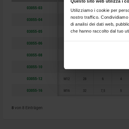
Questo sito web utilizza i c
M12
32
03055-03
M3
10
1
1,5
Utilizziamo i cookie per perso
M16
nostro traffico. Condividiamo 
03055-04
M4
15
1,5
1,5
di analisi dei dati web, pubbl
03055-05
che hanno raccolto dal tuo uti
M5
18
2,4
2,3
03055-06
M6
20
2,7
2,5
03055-08
M8
22
3,5
3
03055-10
M10
22
4
3
03055-12
M12
28
6
4
03055-16
M16
32
7,5
5
8
von 8 Einträgen