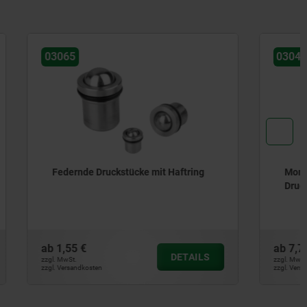
03040
Haftring
Montageschlüssel für federnde
Druckstücke
ab
7,72 €
DETAILS
DETAILS
zzgl. MwSt.
zzgl. Versandkosten