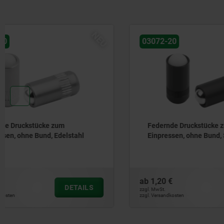
NEU
03072-20
03076
Federnde Druckstücke zum
Federnde 
Einpressen, ohne Bund, Stahl
Ausführu
Kunststof
ab
1,20 €
ab
0,79 €
DETAILS
zzgl. MwSt.
zzgl. MwSt.
zzgl. Versandkosten
zzgl. Versandkos