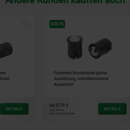
Andere Kunden kauften auch
03065
Druckstücke glatte
Federnde Druckstücke mit 
ng, selbstklemmend,
f
ab
1,55 €
DETAILS
zzgl. MwSt.
ten
zzgl. Versandkosten