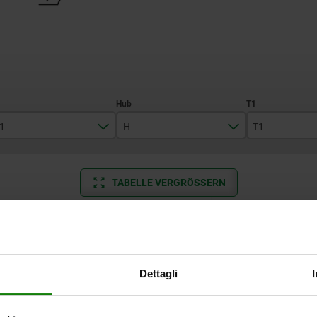
1
H
T1
1
1,5
0,6
TABELLE VERGRÖSSERN
1,5
2,3
0,8
2,4
2,5
1
Ab Lager lieferbar
mäßigen Abständen mehrmals täglich aktualisiert.
In 1-2 Wochen lie
2,7
3
1,4
3,5
4
2
Dettagli
T1
N
S
Federkraft Anfang F1 ca. N
Federkraft Ende F2
4
5
2,5