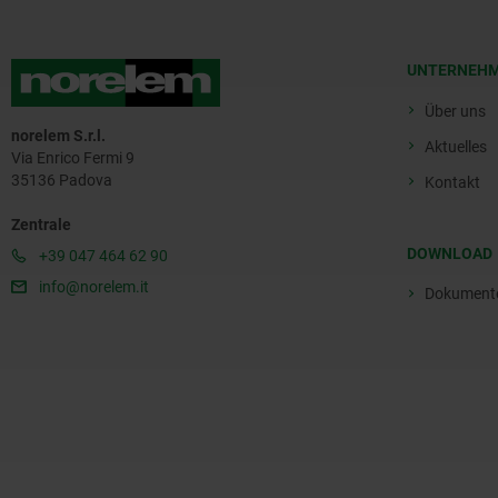
UNTERNEH
Über uns
norelem S.r.l.
Aktuelles
Via Enrico Fermi 9
35136 Padova
Kontakt
Zentrale
DOWNLOAD
+39 047 464 62 90
info@norelem.it
Dokument