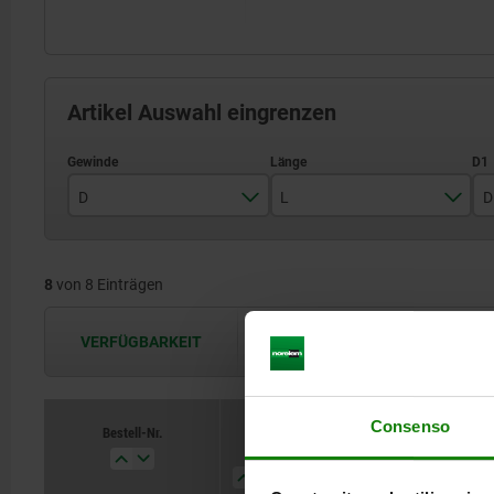
Artikel Auswahl eingrenzen
D
L
D
M3
10
8
von 8 Einträgen
M4
15
M5
18
VERFÜGBARKEIT
Die Verfügbarkeiten werden in regel
M6
20
M8
22
Consenso
Bestell-Nr.
D
L
D1
H
M10
28