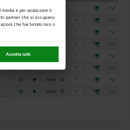
6,24 €
l media e per analizzare il
ostri partner che si occupano
5,21 €
azioni che hai fornito loro o
5,18 €
5,18 €
Accetta tutti
5,89 €
6,90 €
8,80 €
13,85 €