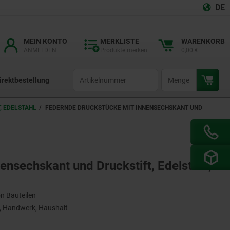
DE
MEIN KONTO
MERKLISTE
WARENKORB
ANMELDEN
Produkte merken
0,00 €
productCode
qty
irektbestellung
, EDELSTAHL
FEDERNDE DRUCKSTÜCKE MIT INNENSECHSKANT UND
nsechskant und Druckstift, Edelstahl,
on Bauteilen
 Handwerk, Haushalt