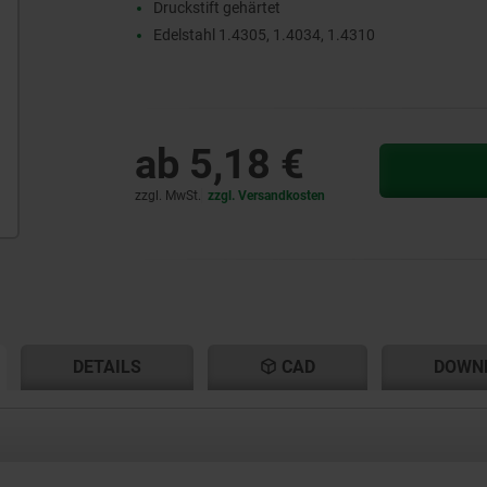
Druckstift gehärtet
Edelstahl 1.4305, 1.4034, 1.4310
ab
5,18 €
zzgl. MwSt.
zzgl. Versandkosten
ENT
ENT
DETAILS
CAD
DOWN