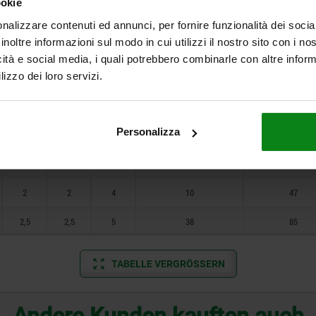
ookie
6
1
0,4
0,7
0,4
2,5
nalizzare contenuti ed annunci, per fornire funzionalità dei socia
7,5
inoltre informazioni sul modo in cui utilizzi il nostro sito con i n
0,6
0,6
1,3
5
16
icità e social media, i quali potrebbero combinarle con altre inform
lizzo dei loro servizi.
0,8
0,8
1,5
5
17
1
1
2
6
17
Personalizza
1,4
1,2
2,5
7
29
1,4
1,6
3
8
31
2
2
4
10
47
2,5
2,5
5
38
85
TABELLE VERGRÖSSERN