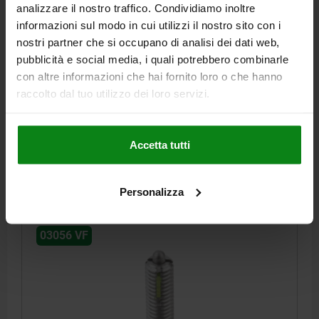
FEDERKRAFT, MIT GEWINDESICHERUNG D=M10 L=22,
analizzare il nostro traffico. Condividiamo inoltre
EDELSTAHL, KOMP:BOLZEN AUS EDELSTAHL
informazioni sul modo in cui utilizzi il nostro sito con i
nostri partner che si occupano di analisi dei dati web,
GEWINDE=M10
LÄNGE=22
D1=4
HUB=3
L1=9
T1=1,4
pubblicità e social media, i quali potrebbero combinarle
N=1,6
S=3
FEDERKRAFT ANFANG F1 CA. N=15
con altre informazioni che hai fornito loro o che hanno
FEDERKRAFT ENDE F2 CA. N=58
raccolto dal tuo utilizzo dei loro servizi.
EINSCHRAUBDREHMOMENT CA. NM=1,3
AUSSCHRAUBDREHMOMENT CA. NM=0,6
Bestellnummer:
03056-210
Accetta tutti
8,57 €
DETAILS
zzgl. MwSt.
Personalizza
zzgl. Versandkosten
03056 VF