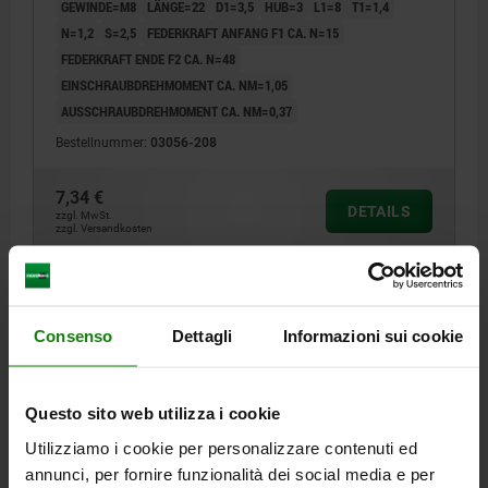
GEWINDE=M8
LÄNGE=22
D1=3,5
HUB=3
L1=8
T1=1,4
N=1,2
S=2,5
FEDERKRAFT ANFANG F1 CA. N=15
FEDERKRAFT ENDE F2 CA. N=48
EINSCHRAUBDREHMOMENT CA. NM=1,05
AUSSCHRAUBDREHMOMENT CA. NM=0,37
Bestellnummer:
03056-208
7,34 €
DETAILS
zzgl. MwSt.
zzgl. Versandkosten
03056 VF
Consenso
Dettagli
Informazioni sui cookie
Questo sito web utilizza i cookie
Utilizziamo i cookie per personalizzare contenuti ed
annunci, per fornire funzionalità dei social media e per
FEDERNDES DRUCKSTÜCK VERSTÄRKTE