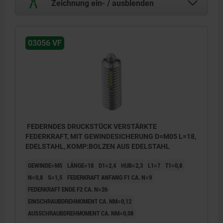
Zeichnung ein- / ausblenden
03056 VF
FEDERNDES DRUCKSTÜCK VERSTÄRKTE
FEDERKRAFT, MIT GEWINDESICHERUNG D=M05 L=18,
EDELSTAHL, KOMP:BOLZEN AUS EDELSTAHL
GEWINDE=M5
LÄNGE=18
D1=2,4
HUB=2,3
L1=7
T1=0,8
N=0,8
S=1,5
FEDERKRAFT ANFANG F1 CA. N=9
FEDERKRAFT ENDE F2 CA. N=26
EINSCHRAUBDREHMOMENT CA. NM=0,12
AUSSCHRAUBDREHMOMENT CA. NM=0,08