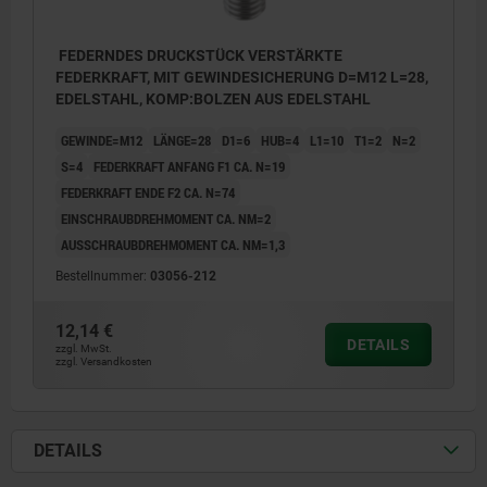
FEDERNDES DRUCKSTÜCK VERSTÄRKTE
FEDERKRAFT, MIT GEWINDESICHERUNG D=M12 L=28,
EDELSTAHL, KOMP:BOLZEN AUS EDELSTAHL
GEWINDE=M12
LÄNGE=28
D1=6
HUB=4
L1=10
T1=2
N=2
S=4
FEDERKRAFT ANFANG F1 CA. N=19
FEDERKRAFT ENDE F2 CA. N=74
EINSCHRAUBDREHMOMENT CA. NM=2
AUSSCHRAUBDREHMOMENT CA. NM=1,3
Bestellnummer:
03056-212
12,14 €
DETAILS
zzgl. MwSt.
zzgl. Versandkosten
DETAILS