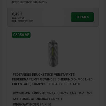
Bestellnummer:
03056-205
6,42 €
DETAILS
zzgl. MwSt.
zzgl. Versandkosten
L2 = ca. zwei Gewindegänge
03056 VF
1) Gewindestift eingeklebt
FEDERNDES DRUCKSTÜCK VERSTÄRKTE
FEDERKRAFT, MIT GEWINDESICHERUNG D=M06 L=20,
EDELSTAHL, KOMP:BOLZEN AUS EDELSTAHL
GEWINDE=M6
LÄNGE=20
D1=2,7
HUB=2,5
L1=7
T1=1
N=1
S=2
FEDERKRAFT ANFANG F1 CA. N=11
FEDERKRAFT ENDE F2 CA. N=35