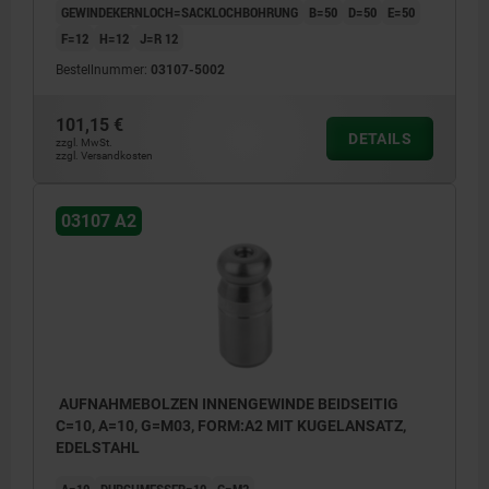
GEWINDEKERNLOCH=SACKLOCHBOHRUNG
B=50
D=50
E=50
F=12
H=12
J=R 12
Bestellnummer:
03107-5002
101,15 €
DETAILS
zzgl. MwSt.
zzgl. Versandkosten
03107 A2
AUFNAHMEBOLZEN INNENGEWINDE BEIDSEITIG
C=10, A=10, G=M03, FORM:A2 MIT KUGELANSATZ,
EDELSTAHL