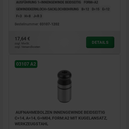
AUSFÜHRUNG 1=INNENGEWINDE BEIDSEITIG
FORM=A2
GEWINDEKERNLOCH=SACKLOCHBOHRUNG
B=12
D=15
E=12
F=3
H=8
J=R 3
Bestellnummer:
03107-1202
17,64 €
DETAILS
zzgl. MwSt.
zzgl. Versandkosten
03107 A2
AUFNAHMEBOLZEN INNENGEWINDE BEIDSEITIG
C=14, A=14, G=M04, FORM:A2 MIT KUGELANSATZ,
WERKZEUGSTAHL