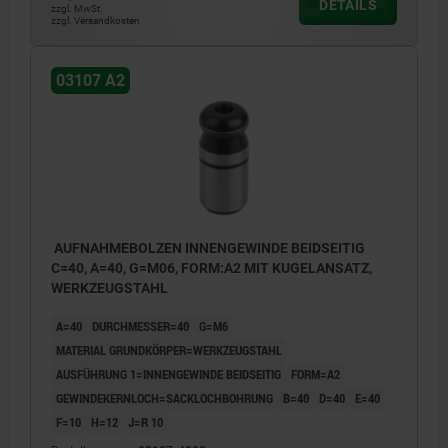
DETAILS
zzgl. MwSt.
zzgl. Versandkosten
03107 A2
AUFNAHMEBOLZEN INNENGEWINDE BEIDSEITIG
C=40, A=40, G=M06, FORM:A2 MIT KUGELANSATZ,
WERKZEUGSTAHL
A=40
DURCHMESSER=40
G=M6
MATERIAL GRUNDKÖRPER=WERKZEUGSTAHL
AUSFÜHRUNG 1=INNENGEWINDE BEIDSEITIG
FORM=A2
GEWINDEKERNLOCH=SACKLOCHBOHRUNG
B=40
D=40
E=40
F=10
H=12
J=R 10