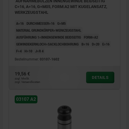
AUFNAHMEBOLZEN INNENGEWINDE BEIDSEITIG
C=16, A=16, G=M05, FORM:A2 MIT KUGELANSATZ,
WERKZEUGSTAHL
A=16
DURCHMESSER=16
G=M5
MATERIAL GRUNDKÖRPER=WERKZEUGSTAHL
AUSFÜHRUNG 1=INNENGEWINDE BEIDSEITIG
FORM=A2
GEWINDEKERNLOCH=SACKLOCHBOHRUNG
B=16
D=20
E=16
F=4
H=10
J=R 4
Bestellnummer:
03107-1602
19,56 €
DETAILS
zzgl. MwSt.
zzgl. Versandkosten
03107 A2