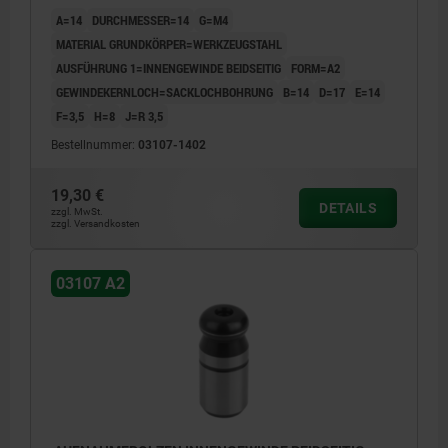
A=14
DURCHMESSER=14
G=M4
MATERIAL GRUNDKÖRPER=WERKZEUGSTAHL
AUSFÜHRUNG 1=INNENGEWINDE BEIDSEITIG
FORM=A2
GEWINDEKERNLOCH=SACKLOCHBOHRUNG
B=14
D=17
E=14
F=3,5
H=8
J=R 3,5
Bestellnummer:
03107-1402
19,30 €
DETAILS
zzgl. MwSt.
zzgl. Versandkosten
03107 A2