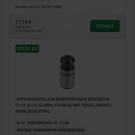
Bestellnummer:
03107-1002
A1) Innengewinde einseitig mit
17,14 €
Sacklochbohrung
DETAILS
zzgl. MwSt.
zzgl. Versandkosten
A2) Innengewinde beidseitig mit
Sacklochbohrung
03107 A2
A3) Innengewinde beidseitig mit
Durchgangsbohrung
AUFNAHMEBOLZEN INNENGEWINDE BEIDSEITIG
C=12, A=12, G=M04, FORM:A2 MIT KUGELANSATZ,
WERKZEUGSTAHL
A=12
DURCHMESSER=12
G=M4
MATERIAL GRUNDKÖRPER=WERKZEUGSTAHL