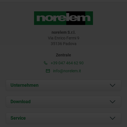
norelem S.r.l.
Via Enrico Fermi 9
35136 Padova
Zentrale
+39 047 464 62 90
info@norelem.it
Unternehmen
Über uns
Download
Aktuelles
Dokumente
Service
Kontakt