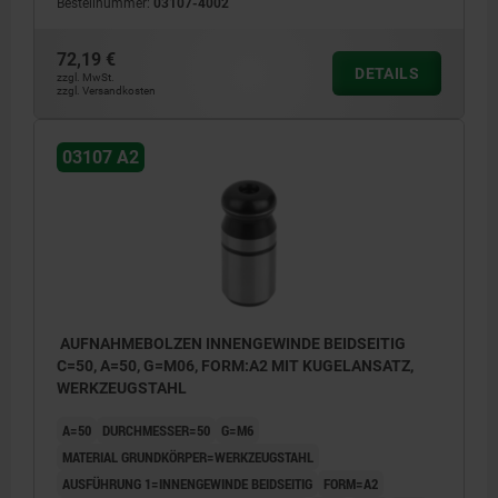
Bestellnummer:
03107-4002
72,19 €
DETAILS
zzgl. MwSt.
zzgl. Versandkosten
03107 A2
AUFNAHMEBOLZEN INNENGEWINDE BEIDSEITIG
C=50, A=50, G=M06, FORM:A2 MIT KUGELANSATZ,
WERKZEUGSTAHL
A=50
DURCHMESSER=50
G=M6
MATERIAL GRUNDKÖRPER=WERKZEUGSTAHL
AUSFÜHRUNG 1=INNENGEWINDE BEIDSEITIG
FORM=A2