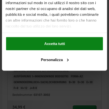
informazioni sul modo in cui utilizzi il nostro sito con i
03107 A2
nostri partner che si occupano di analisi dei dati web,
pubblicità e social media, i quali potrebbero combinarle
con altre informazioni che hai fornito loro o che hanno
raccolto dal tuo utilizzo dei loro servizi.
Accetta tutti
AUFNAHMEBOLZEN INNENGEWINDE BEIDSEITIG
C=30, A=30, G=M06, FORM:A2 MIT KUGELANSATZ,
WERKZEUGSTAHL
Personalizza
A=30
DURCHMESSER=30
G=M6
MATERIAL GRUNDKÖRPER=WERKZEUGSTAHL
AUSFÜHRUNG 1=INNENGEWINDE BEIDSEITIG
FORM=A2
GEWINDEKERNLOCH=SACKLOCHBOHRUNG
B=30
D=30
E=30
F=8
H=12
J=R 8
Bestellnummer:
03107-3002
34,99 €