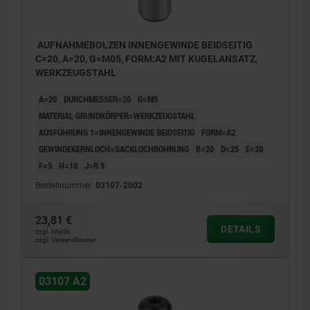
AUFNAHMEBOLZEN INNENGEWINDE BEIDSEITIG
C=20, A=20, G=M05, FORM:A2 MIT KUGELANSATZ,
WERKZEUGSTAHL
A=20
DURCHMESSER=20
G=M5
MATERIAL GRUNDKÖRPER=WERKZEUGSTAHL
AUSFÜHRUNG 1=INNENGEWINDE BEIDSEITIG
FORM=A2
GEWINDEKERNLOCH=SACKLOCHBOHRUNG
B=20
D=25
E=20
F=5
H=10
J=R 5
Bestellnummer:
03107-2002
23,81 €
DETAILS
zzgl. MwSt.
zzgl. Versandkosten
03107 A2