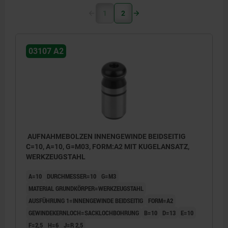
1
2
03107 A2
AUFNAHMEBOLZEN INNENGEWINDE BEIDSEITIG
C=10, A=10, G=M03, FORM:A2 MIT KUGELANSATZ,
WERKZEUGSTAHL
A=10
DURCHMESSER=10
G=M3
MATERIAL GRUNDKÖRPER=WERKZEUGSTAHL
AUSFÜHRUNG 1=INNENGEWINDE BEIDSEITIG
FORM=A2
GEWINDEKERNLOCH=SACKLOCHBOHRUNG
B=10
D=13
E=10
F=2,5
H=6
J=R 2,5