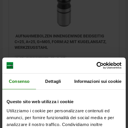
AUFNAHMEBOLZEN INNENGEWINDE BEIDSEITIG
C=25, A=25, G=M05, FORM:A2 MIT KUGELANSATZ,
WERKZEUGSTAHL
A=25
DURCHMESSER=25
G=M5
MATERIAL GRUNDKÖRPER=WERKZEUGSTAHL
AUSFÜHRUNG 1=INNENGEWINDE BEIDSEITIG
FORM=A2
GEWINDEKERNLOCH=SACKLOCHBOHRUNG
B=25
D=25
E=25
Consenso
Dettagli
Informazioni sui cookie
F=6
H=10
J=R 6
Bestellnummer:
03107-2502
Questo sito web utilizza i cookie
25,94 €
Utilizziamo i cookie per personalizzare contenuti ed
DETAILS
zzgl. MwSt.
zzgl. Versandkosten
annunci, per fornire funzionalità dei social media e per
analizzare il nostro traffico. Condividiamo inoltre