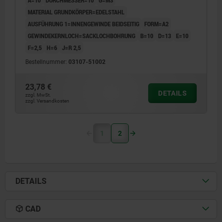
A=10
DURCHMESSER=10
G=M3
MATERIAL GRUNDKÖRPER=EDELSTAHL
AUSFÜHRUNG 1=INNENGEWINDE BEIDSEITIG
FORM=A2
GEWINDEKERNLOCH=SACKLOCHBOHRUNG
B=10
D=13
E=10
F=2,5
H=6
J=R 2,5
Bestellnummer:
03107-51002
23,78 €
DETAILS
zzgl. MwSt.
zzgl. Versandkosten
1
2
DETAILS
CAD